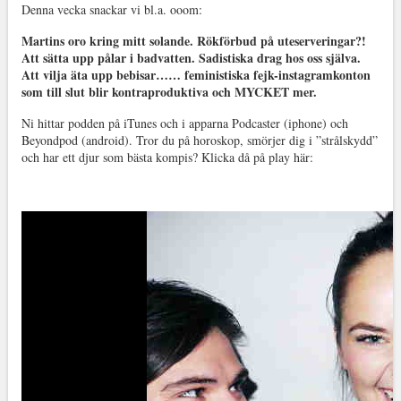
Denna vecka snackar vi bl.a. ooom:
Martins oro kring mitt solande. Rökförbud på uteserveringar?!
Att sätta upp pålar i badvatten. Sadistiska drag hos oss själva.
Att vilja äta upp bebisar…… feministiska fejk-instagramkonton
som till slut blir kontraproduktiva och MYCKET mer.
Ni hittar podden på iTunes och i apparna Podcaster (iphone) och
Beyondpod (android). Tror du på horoskop, smörjer dig i ”strålskydd”
och har ett djur som bästa kompis? Klicka då på play här: