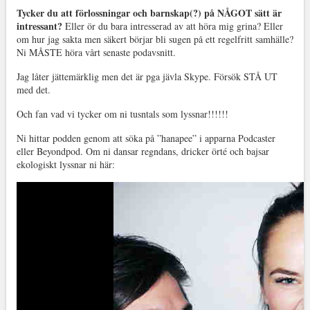
Tycker du att förlossningar och barnskap(?) på NÅGOT sätt är
intressant?
Eller ör du bara intresserad av att höra mig grina? Eller
om hur jag sakta men säkert börjar bli sugen på ett regelfritt samhälle?
Ni MÅSTE höra vårt senaste podavsnitt.
Jag låter jättemärklig men det är pga jävla Skype. Försök STÅ UT
med det.
Och fan vad vi tycker om ni tusntals som lyssnar!!!!!!
Ni hittar podden genom att söka på ”hanapee” i apparna Podcaster
eller Beyondpod. Om ni dansar regndans, dricker örté och bajsar
ekologiskt lyssnar ni här: