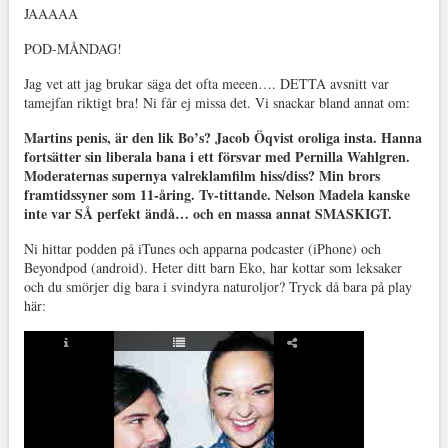
JAAAAA
POD-MÅNDAG!
Jag vet att jag brukar säga det ofta meeen…. DETTA avsnitt var
tamejfan riktigt bra! Ni får ej missa det. Vi snackar bland annat om:
Martins penis, är den lik Bo’s? Jacob Öqvist oroliga insta. Hanna
fortsätter sin liberala bana i ett försvar med Pernilla Wahlgren.
Moderaternas supernya valreklamfilm hiss/diss? Min brors
framtidssyner som 11-åring. Tv-tittande. Nelson Madela kanske
inte var SÅ perfekt ändå… och en massa annat SMASKIGT.
Ni hittar podden på iTunes och apparna podcaster (iPhone) och
Beyondpod (android). Heter ditt barn Eko, har kottar som leksaker
och du smörjer dig bara i svindyra naturoljor? Tryck då bara på play
här: