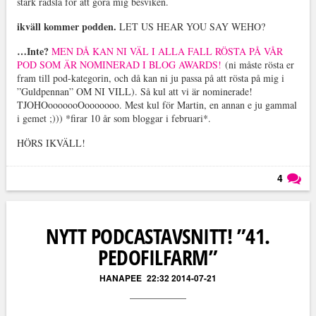
stark rädsla för att göra mig besviken.
ikväll kommer podden.
LET US HEAR YOU SAY WEHO?
…Inte?
MEN DÅ KAN NI VÄL I ALLA FALL RÖSTA PÅ VÅR
POD SOM ÄR NOMINERAD I BLOG AWARDS!
(ni måste rösta er
fram till pod-kategorin, och då kan ni ju passa på att rösta på mig i
”Guldpennan” OM NI VILL). Så kul att vi är nominerade!
TJOHOooooooOooooooo. Mest kul för Martin, en annan e ju gammal
i gemet ;))) *firar 10 år som bloggar i februari*.
HÖRS IKVÄLL!
4
Läs kommentarer (
4
)
NYTT PODCASTAVSNITT! ”41.
PEDOFILFARM”
HANAPEE
22:32 2014-07-21