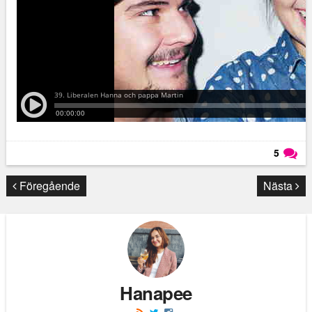
5
Läs kommentarer (
5
)
Föregående
Nästa
Hanapee