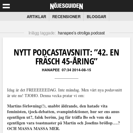
ARTIKLAR
RECENSIONER
BLOGGAR
Inlägg taggade:
hanapee’s otroliga podcast
NYTT PODCASTAVSNITT: ”42. EN
FRÄSCH 45-ÅRING”
HANAPEE
07:34 2014-08-15
Idag är det FREEEEEEDAG. Inte måndag. Men vårt nya podavsnitt
är ute nu! TJOHO. Denna vecka pratar vi om:
Martins förlovning(!), snabbt åldrande, den hatade vita
feministen, tjock-debatten, svampinfektioner, hur ser ens anus
egentligen ut?, falsk beröm, jag får träffa Bo och vem ska
egentligen vara toastmaster på Martin och Josefins bröllop….?
OCH MASSA MASSA MER.