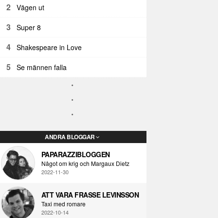
2
Vägen ut
3
Super 8
4
Shakespeare in Love
5
Se männen falla
ANDRA BLOGGAR
PAPARAZZIBLOGGEN
Något om krig och Margaux Dietz
2022-11-30
ATT VARA FRASSE LEVINSSON
Taxi med romare
2022-10-14