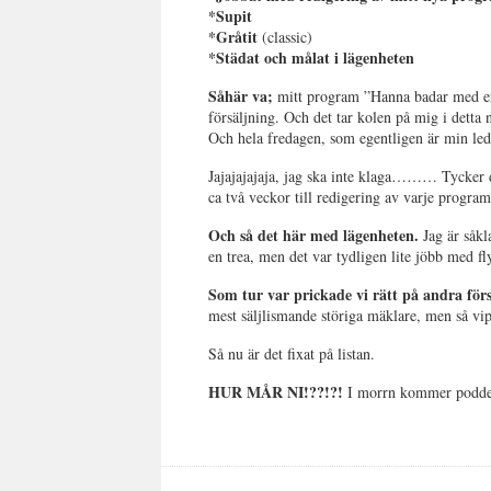
*Supit
*Gråtit
(classic)
*Städat och målat i lägenheten
Såhär va;
mitt program ”Hanna badar med en
försäljning. Och det tar kolen på mig i detta
Och hela fredagen, som egentligen är min led
Jajajajajaja, jag ska inte klaga……… Tycker de
ca två veckor till redigering av varje program
Och så det här med lägenheten.
Jag är såkl
en trea, men det var tydligen lite jöbb med fl
Som tur var prickade vi rätt på andra förs
mest säljlismande störiga mäklare, men så vi
Så nu är det fixat på listan.
HUR MÅR NI!??!?!
I morrn kommer podd