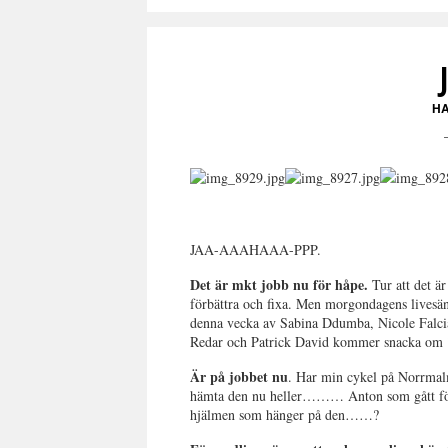
H
JAA-AAAHAAA-PPP.
Det är mkt jobb nu för håpe.
Tur att det ä
förbättra och fixa. Men morgondagens livesän
denna vecka av Sabina Ddumba, Nicole Falc
Redar och Patrick David kommer snacka om *
Är på jobbet nu
. Har min cykel på Norrmal
hämta den nu heller……… Anton som gått förbi 
hjälmen som hänger på den……?