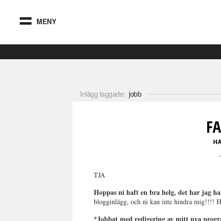
MENY
Inlägg taggade:
jobb
FA
H
TJA
Hoppas ni haft en bra helg, det har jag ha
blogginlägg, och ni kan inte hindra mig!!!! 
*Jobbat med redigering av mitt nya prog