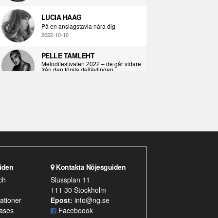
LUCIA HAAG
På en anslagstavla nära dig
2022-10-10
PELLE TAMLEHT
Melodifestivalen 2022 – de går vidare
från den första deltävlingen
2022-02-02
I KORPENS SKUGGA
Själva definitionen av ondska
2021-06-28
ÖPPNA BOKEN
Kropps-dagbok
2021-06-24
iden
Kontakta Nöjesguiden
SYNDAFALLET
ch
Slussplan 11
Det är inte din demokratiska plikt att
111 30 Stockholm
delta i instagramaktivism.
2021-04-26
ationer
Epost:
info@ng.se
ases
Faceboook
VAD BLIR DET FÖR RAP