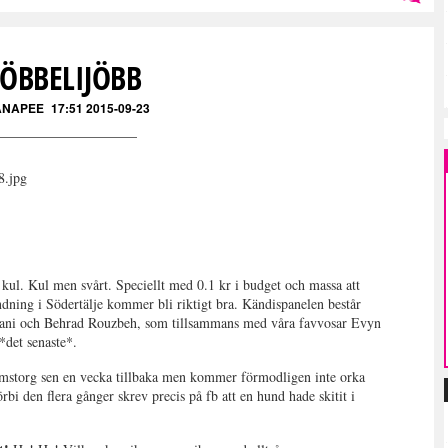
Läs kommentarer (
9
)
JÖBBELIJÖBB
ANAPEE
17:51 2015-09-23
r kul. Kul men svårt. Speciellt med 0.1 kr i budget och massa att
dning i Södertälje kommer bli riktigt bra. Kändispanelen består
iani och Behrad Rouzbeh, som tillsammans med våra favvosar Evyn
det senaste*.
mstorg sen en vecka tillbaka men kommer förmodligen inte orka
den flera gånger skrev precis på fb att en hund hade skitit i