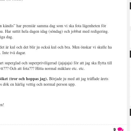
 kändis” har premiär samma dag som vi ska fota lägenheten för
 nu. Har suttit hela dagen idag (söndag) och jobbat med redigering.
iga dag.
t är kul och det blir ju också kul och bra. Men önskar vi skulle ha
. Inte två dagar.
art superglad och superpriviligerad (jajajaja) för att jag ska flytta till
ytt??? Och att fota??? Hitta normal mäklare etc. etc.
öket (tror och hoppas jag).
Började ju med att jag träffade årets
ps dök en härlig vettig och normal person upp.
en!
9