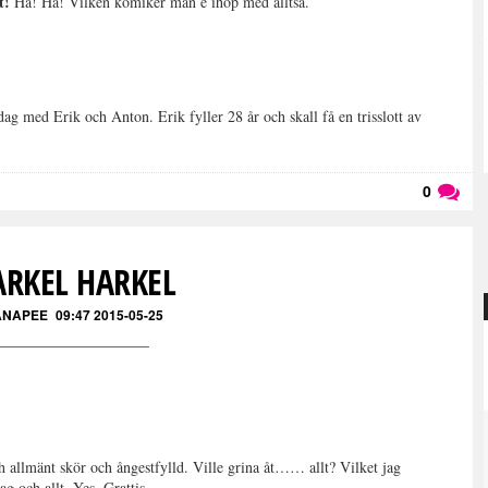
t!
Ha! Ha! Vilken komiker man e ihop med alltså.
dag med Erik och Anton. Erik fyller 28 år och skall få en trisslott av
0
Läs kommentarer (
0
)
ARKEL HARKEL
ANAPEE
09:47 2015-05-25
ch allmänt skör och ångestfylld. Ville grina åt…… allt? Vilket jag
ag och allt. Yes. Grattis.