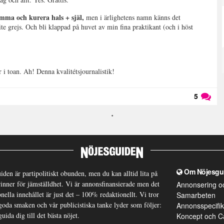
emma och kurera hals + själ,
men i ärlighetens namn känns det
 lite grejs. Och bli klappad på huvet av min fina praktikant (och i höst
 i toan. Ah! Denna kvalitétsjournalistik!
5
Läs kommentarer (
5
)
Om Nöjesgu
iden är partipolitiskt obunden, men du kan alltid lita på
brinner för jämställdhet. Vi är annonsfinansierade men det
Annonsering o
nella innehållet är just det – 100% redaktionellt. Vi tror
Samarbeten
goda smaken och vår publicistiska tanke lyder som följer:
Annonsspecifik
guida dig till det bästa nöjet.
Koncept och C