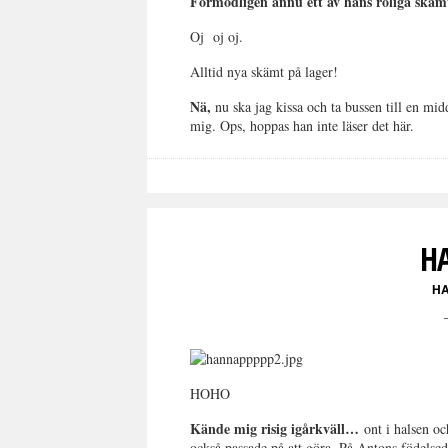
Förmodligen ännu ett av hans roliga skäm
Oj oj oj.
Alltid nya skämt på lager!
Nä,
nu ska jag kissa och ta bussen till en mid
mig. Ops, hoppas han inte läser det här.
H
H
HOHO
Kände mig risig igårkväll…
ont i halsen o
också passade på att göra. På Antons födelsed