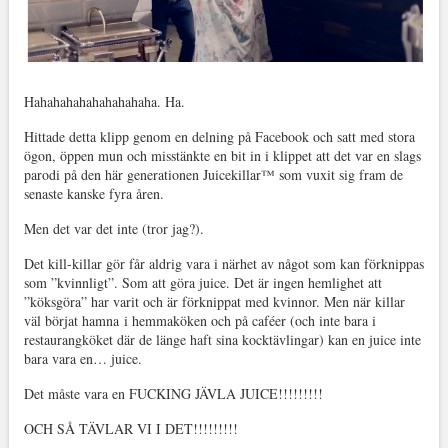
Hahahahahahahahahaha. Ha.
Hittade detta klipp genom en delning på Facebook och satt med stora
ögon, öppen mun och misstänkte en bit in i klippet att det var en slags
parodi på den här generationen Juicekillar™ som vuxit sig fram de
senaste kanske fyra åren.
Men det var det inte (tror jag?).
Det kill-killar gör får aldrig vara i närhet av något som kan förknippas
som ”kvinnligt”. Som att göra juice. Det är ingen hemlighet att
”köksgöra” har varit och är förknippat med kvinnor. Men när killar
väl börjat hamna i hemmaköken och på caféer (och inte bara i
restaurangköket där de länge haft sina kocktävlingar) kan en juice inte
bara vara en… juice.
Det måste vara en FUCKING JÄVLA JUICE!!!!!!!!!
OCH SÅ TÄVLAR VI I DET!!!!!!!!!