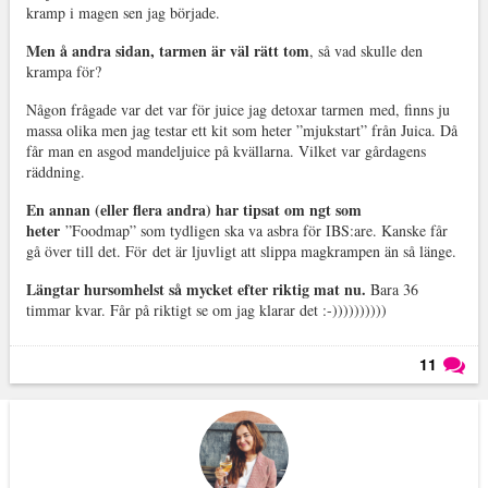
kramp i magen sen jag började.
Men å andra sidan, tarmen är väl rätt tom
, så vad skulle den
krampa för?
Någon frågade var det var för juice jag detoxar tarmen med, finns ju
massa olika men jag testar ett kit som heter ”mjukstart” från Juica. Då
får man en asgod mandeljuice på kvällarna. Vilket var gårdagens
räddning.
En annan (eller flera andra) har tipsat om ngt som
heter
”Foodmap” som tydligen ska va asbra för IBS:are. Kanske får
gå över till det. För det är ljuvligt att slippa magkrampen än så länge.
Längtar hursomhelst så mycket efter riktig mat nu.
Bara 36
timmar kvar. Får på riktigt se om jag klarar det :-))))))))))
11
Läs kommentarer (
11
)