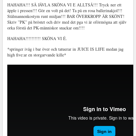
HAHAHA!!! SÅ JÄVLA SKÖNA VI E ALLTSÅ!!! Tryck ner ett
äpple i pressen!!! Gör en volt på det! Ta på en rosa ballerinakjol!!!
Stålmannenkostym runt midjan!!! BAR ÖVERKROPP ÄR SKÖNT!
Skriv ”PK” på bröstet och driv med det pga vi är oförmögna att själv
orka förstå det PK-människor snackar om!!!!
HAHAHA!!!!!!!!!! SKÖNA VI É.
*springer iväg i bar över och tatuerar in JUICE IS LIFE medan jag
high five:ar en storgarvande kille*