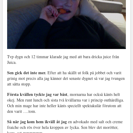
Tvp dygn och 12 timmar klarade jag med att bara dricka juice från
Juica.
Sen gick det inte mer.
Efter att ha skällt ut folk på jobbet och varit
grinig mot precis alla jag känner det senaste dygnet så var jag tvungen
att sätta stopp.
Första kvällen tyckte jag var bäst
, mornarna har också känts helt
okej. Men runt lunch och sista två kvällarna var i princip outhärdliga.
Och min mage har inte heller känts speciellt spektakulär förutom att
den varit ….tom.
Så när jag kom hem ikväll åt jag
en advokado med salt och creme
fraiche och rös över hela kroppen av lycka. Sen blev det morötter,
korv, ost mmmmmm