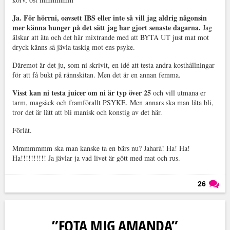
Ja. För hörrni, oavsett IBS eller inte så vill jag aldrig någonsin
mer känna hunger på det sätt jag har gjort senaste dagarna.
Jag
älskar att äta och det här mixtrande med att BYTA UT just mat mot
dryck känns så jävla taskig mot ens psyke.
Däremot är det ju, som ni skrivit, en idé att testa andra kosthållningar
för att få bukt på rännskitan. Men det är en annan femma.
Visst kan ni testa juicer om ni är typ över 25
och vill utmana er
tarm, magsäck och framförallt PSYKE. Men annars ska man låta bli,
tror det är lätt att bli manisk och konstig av det här.
Förlåt.
Mmmmmmm ska man kanske ta en bärs nu? Jaharå! Ha! Ha!
Ha!!!!!!!!!! Ja jävlar ja vad livet är gött med mat och rus.
26
Läs kommentarer (
26
)
”FOTA MIG AMANDA”