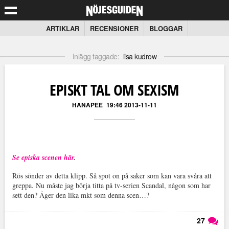
ARTIKLAR
RECENSIONER
BLOGGAR
Inlägg taggade:
lisa kudrow
EPISKT TAL OM SEXISM
HANAPEE
19:46 2013-11-11
Se episka scenen här
.
Rös sönder av detta klipp. Så spot on på saker som kan vara svåra att
greppa. Nu måste jag börja titta på tv-serien Scandal, någon som har
sett den? Äger den lika mkt som denna scen…?
27