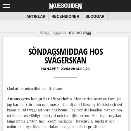
ARTIKLAR
RECENSIONER
BLOGGAR
Inlägg taggade:
marmorvägg
SÖNDAGSMIDDAG HOS
SVÄGERSKAN
HANAPEE
23:53 2014-02-23
God afton mina älskade fd. foster
Antons syrra bor ju här i Stockholm.
Hon är den närmsta familjen
jag har här (förutom min moster+familj<3 i Hässelby förstås) och det
känns alltid tryggt att vara hos henne. Jag tror det handlar mycket om
att hon är en väldigt uppstyrd och familjär person. Hon lagar mycket
långsamma grytor, har liksom matlådor i frysen(?!), snickrar och
målar i sin nya lägenhet, dukar med genomtänkt proslin och