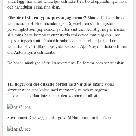
underlägg, har alltid tända ljus och säkert ett tiotal uppsättningar lakan
och handdukar i sina fina skåp.
Förstår ni vilken typ av person jag menar?
Man vill liksom bo och
vara nära, helst bli omhändertagen. Speciellt en sån lillasyster-
personlighet som jag skriker ju efter sånt där. Konstigt nog är nästan
alla mina bästa kompisar ouppstyrda småsyrror som mig dvs. inte
mycket trygghet att hämta där hohoho…. men vi tar ju hand om
varandra på vårt lilla ouppstyrda kaossätt. Aja. Nog om detta och mer
om Antons syrra och sambo.
De bor ju nämligen så fruktansvärt fint! En femma som ser ut såhär:
Till höger om det dukade bordet
med världens finaste stolar
skymtar ni en stor köksö med marmorskiva och mintgörna
luckor…….. orkar inte hur fin den kombon är alltså.
Sovrummet. Grå väggar, vitt golv. MMmmmmmm duntäcken.