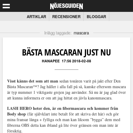
ARTIKLAR
RECENSIONER
BLOGGAR
Inlägg taggade:
mascara
BÄSTA MASCARAN JUST NU
HANAPEE
17:56 2018-02-08
Visst känns det som att man
sedan tonåren varit på jakt efter Den
Bästa Mascaran™? Jag håller i alla fall på så, kanske eftersom mascara
är typ nummer 1 viktigaste grejen jag använder. Så nu är jag glad över
att kunna informera er om att jag hittat en jävla kanonmascara.
LASH HERO heter den, är en fibermascara och kommer från
Body shop
(får självklart inte betalt för att skriva det här) och gör
mina fransar långa + fylliga och man kan liksom ”bygga” dem med
fibrerna OBS detta kan ibland gå lite över gränsen om man inte är
försiktig.