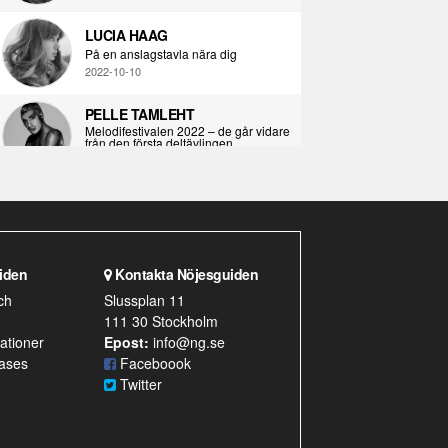
LUCIA HAAG
På en anslagstavla nära dig
2022-10-10
PELLE TAMLEHT
Melodifestivalen 2022 – de går vidare
från den första deltävlingen
2022-02-02
I KORPENS SKUGGA
Själva definitionen av ondska
2021-06-28
iden
Kontakta Nöjesguiden
ÖPPNA BOKEN
ch
Slussplan 11
Kropps-dagbok
111 30 Stockholm
2021-06-24
ationer
Epost:
info@ng.se
ases
SYNDAFALLET
Faceboook
Det är inte din demokratiska plikt att
Twitter
delta i instagramaktivism.
2021-04-26
VAD BLIR DET FÖR RAP