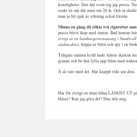
konstigheter. Den här ovan tog jag precis. Nu
exakt en sån där mun om 20 år. Och så skulle 
man ju bli sjuk av rökning också förstås.
Minns en gång då rökte två cigaretter sam
precis blivit ihop med Anton. Bad honom häm
övrigt är en hamburgerrestaurang i Sundsvall
städmaskin)
, hoppa ur bilen och spy i en busk
Tidigare samma kväll hade Anton skjutsat mig t
granne och be hen lyfta upp bilen med traktor
Å så vare med det. Har knappt rökt sen dess. 
Har för övrigt en mini-blåsa LÄNGST UT på 
blåsor? Kan jag göra det? Den stör mig.