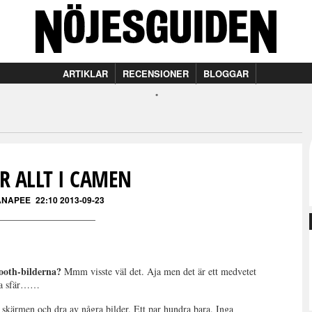
ARTIKLAR
RECENSIONER
BLOGGAR
R ALLT I CAMEN
ANAPEE
22:10 2013-09-23
booth-bilderna?
Mmm visste väl det. Aja men det är ett medvetet
ata sfär……
 skärmen och dra av några bilder. Ett par hundra bara. Inga