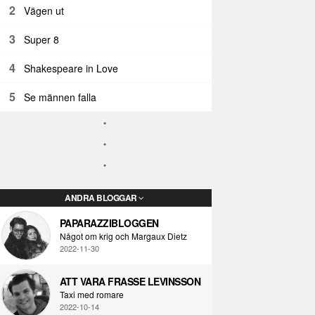
2
Vägen ut
3
Super 8
4
Shakespeare in Love
5
Se männen falla
ANDRA BLOGGAR
PAPARAZZIBLOGGEN
Något om krig och Margaux Dietz
2022-11-30
ATT VARA FRASSE LEVINSSON
Taxi med romare
2022-10-14