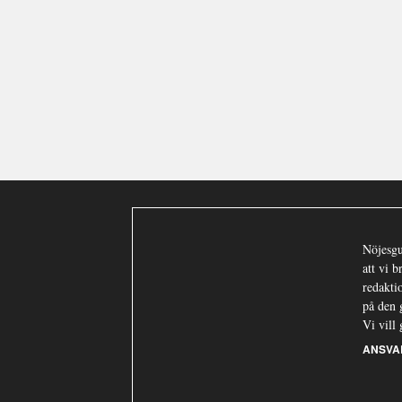
Nöjesgu
att vi 
redaktio
på den 
Vi vill 
ANSVA