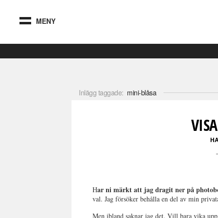
MENY
Inlägg taggade:
mini-blåsa
VISA
H
ar ni märkt att jag dragit ner på photo
H
val. Jag försöker behålla en del av min priv
Men ibland saknar jag det. Vill bara vika upp