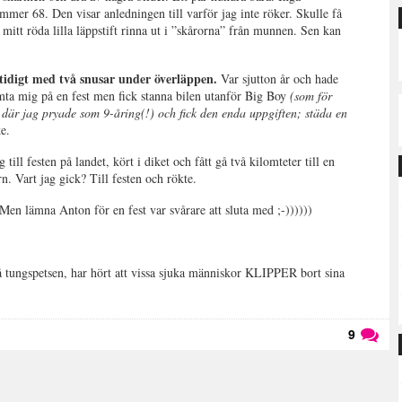
mmer 68. Den visar anledningen till varför jag inte röker. Skulle få
mitt röda lilla läppstift rinna ut i ”skårorna” från munnen. Sen kan
tidigt med två snusar under överläppen.
Var sjutton år och hade
ta mig på en fest men fick stanna bilen utanför Big Boy
(som för
 där jag pryade som 9-åring(!) och fick den enda uppgiften; städa en
e.
ill festen på landet, kört i diket och fått gå två kilomteter till en
n. Vart jag gick? Till festen och rökte.
Men lämna Anton för en fest var svårare att sluta med ;-))))))
tungspetsen, har hört att vissa sjuka människor KLIPPER bort sina
9
Läs kommentarer (
9
)