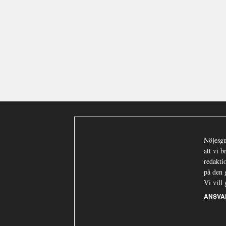
Nöjesgu
att vi 
redaktio
på den 
Vi vill 
ANSVA