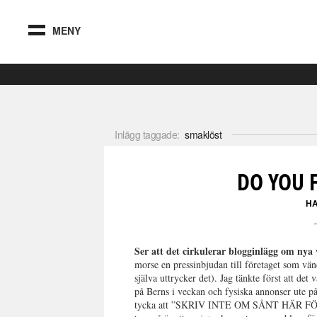
MENY
Inlägg taggade:
smaklöst
DO YOU F
H
Ser att det cirkulerar blogginlägg om n
morse en pressinbjudan till företaget som vä
själva uttrycker det). Jag tänkte först att de
på Berns i veckan och fysiska annonser ute på 
tycka att ”SKRIV INTE OM SÅNT HÄR 