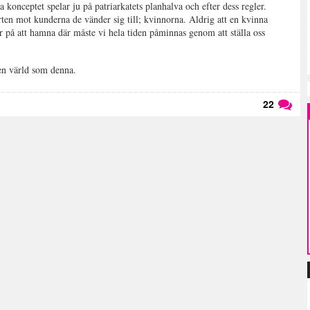
a konceptet spelar ju på patriarkatets planhalva och efter dess regler.
orten mot kunderna de vänder sig till; kvinnorna. Aldrig att en kvinna
er på att hamna där måste vi hela tiden påminnas genom att ställa oss
 en värld som denna.
22
Läs kommentarer (
22
)