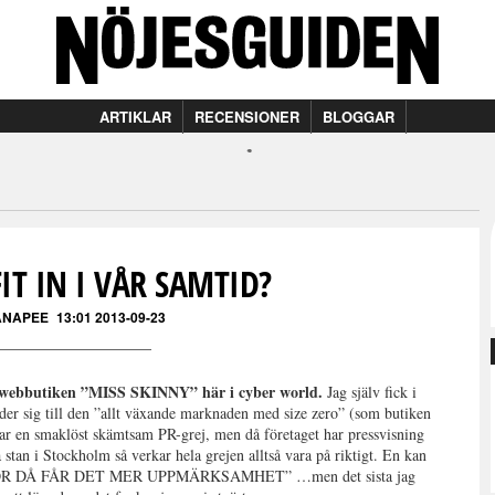
ARTIKLAR
RECENSIONER
BLOGGAR
IT IN I VÅR SAMTID?
ANAPEE
13:01 2013-09-23
ya webbutiken ”MISS SKINNY” här i cyber world.
Jag själv fick i
nder sig till den ”allt växande marknaden med size zero” (som butiken
t var en smaklöst skämtsam PR-grej, men då företaget har pressvisning
stan i Stockholm så verkar hela grejen alltså vara på riktigt. En kan
FÖR DÅ FÅR DET MER UPPMÄRKSAMHET” …men det sista jag