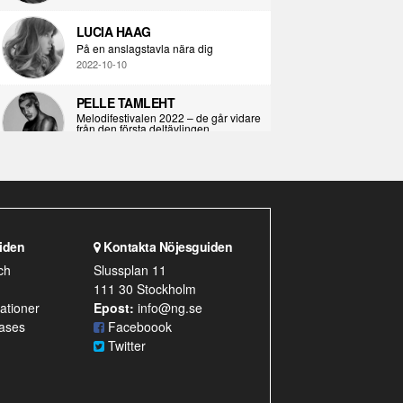
LUCIA HAAG
På en anslagstavla nära dig
2022-10-10
PELLE TAMLEHT
Melodifestivalen 2022 – de går vidare
från den första deltävlingen
2022-02-02
I KORPENS SKUGGA
Själva definitionen av ondska
2021-06-28
iden
Kontakta Nöjesguiden
ÖPPNA BOKEN
ch
Slussplan 11
Kropps-dagbok
111 30 Stockholm
2021-06-24
ationer
Epost:
info@ng.se
ases
SYNDAFALLET
Faceboook
Det är inte din demokratiska plikt att
Twitter
delta i instagramaktivism.
2021-04-26
VAD BLIR DET FÖR RAP