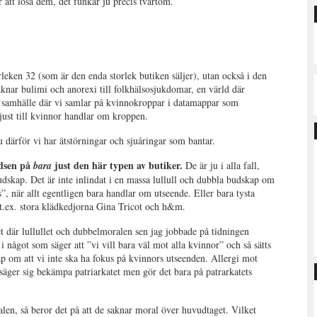
 att lösa dem, det funkar ju precis tvärtom.
orleken 32 (som är den enda storlek butiken säljer), utan också i den
äknar bulimi och anorexi till folkhälsosjukdomar, en värld där
tt samhälle där vi samlar på kvinnokroppar i datamappar som
 just till kvinnor handlar om kroppen.
 därför vi har ätstörningar och sjuåringar som bantar.
ledsen på
just den här typen av butiker.
bara
De är ju i alla fall,
udskap. Det är inte inlindat i en massa lullull och dubbla budskap om
”, när allt egentligen bara handlar om utseende. Eller bara tysta
t.ex. stora klädkedjorna Gina Tricot och h&m.
det där lullullet och dubbelmoralen sen jag jobbade på tidningen
 något som säger att ”vi vill bara väl mot alla kvinnor” och så sätts
p om att vi inte ska ha fokus på kvinnors utseenden. Allergi mot
ger sig bekämpa patriarkatet men gör det bara på patrarkatets
n, så beror det på att de saknar moral över huvudtaget. Vilket