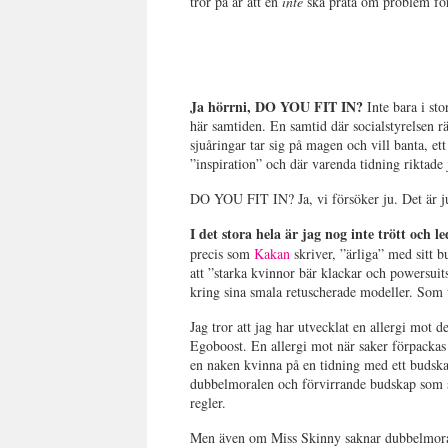
tror på är att en
inte
ska prata om problem för
Ja hörrni, DO YOU FIT IN?
Inte bara i st
här samtiden. En samtid där socialstyrelsen r
sjuåringar tar sig på magen och vill banta, e
”inspiration” och där varenda tidning riktade
DO YOU FIT IN? Ja, vi försöker ju. Det är ju
I det stora hela är jag nog inte trött och 
precis som
Kakan
skriver, ”ärliga” med sitt b
att ”starka kvinnor bär klackar och powersuits
kring sina smala retuscherade modeller. Som 
Jag tror att jag har utvecklat en allergi mot 
Egoboost. En allergi mot när saker förpackas i
en naken kvinna på en tidning med ett budska
dubbelmoralen och förvirrande budskap som sä
regler.
Men även om Miss Skinny saknar dubbelmorale