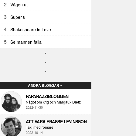
2
Vägen ut
3
Super 8
4
Shakespeare in Love
5
Se männen falla
ANDRA BLOGGAR
PAPARAZZIBLOGGEN
Något om krig och Margaux Dietz
2022-11-30
ATT VARA FRASSE LEVINSSON
Taxi med romare
2022-10-14