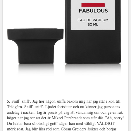
5.
Sniff’ sniff’. Jag hör någon sniffa bakom mig när jag står i kön till
Trädgårn. Sniff’ sniff’. Ljudet fortsätter och nu känner jag personens
andetag i nacken. Jag är precis på väg att vända mig om och ge en rak
höger när jag ser att det är Mikael Persbrandt som står där. ”Ah, sorry!
Du luktar bara så otroligt gott” säger han med väldigt VÄLDIGT
mörk röst. Jag blir lika röd som Göran Greiders åsikter och börjar