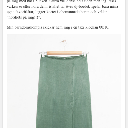
på mig med hat i blicken. Gurra vill dansa hela tiden men jag låtsas
varken se eller höra dem, istället tar över dj-bordet, spelar bara mina
egna favoritlåtar, lägger kortet i obemannade baren och vrålar
”hotshots på mig!!!”.
Min barndomskompis skickar hem mig i en taxi klockan 00:10.