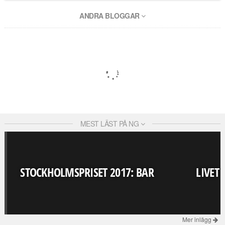
ANDRA BLOGGAR
MEST LÄST PÅ NG
STOCKHOLMSPRISET 2017: BAR
LIVET
Mer inlägg