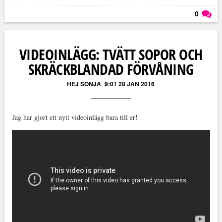
0
Läs kommentarer (
0
)
VIDEOINLÄGG: TVÄTT SOPOR OCH
SKRÄCKBLANDAD FÖRVÅNING
HEJ SONJA
9:01 28 JAN 2016
Jag har gjort ett nytt videoinlägg bara till er!