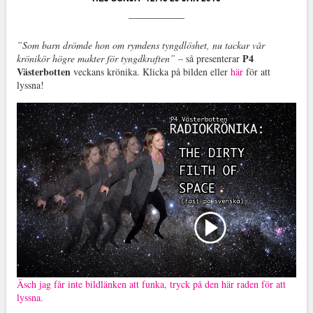
”Som barn drömde hon om rymdens tyngdlöshet, nu tackar vår
P4
krönikör högre makter för tyngdkraften”
– så presenterar
Västerbotten
veckans krönika. Klicka på bilden eller
här
för att
lyssna!
Äsch jag får inte bildlänken att funka, tryck på den här raden för att
lyssna.