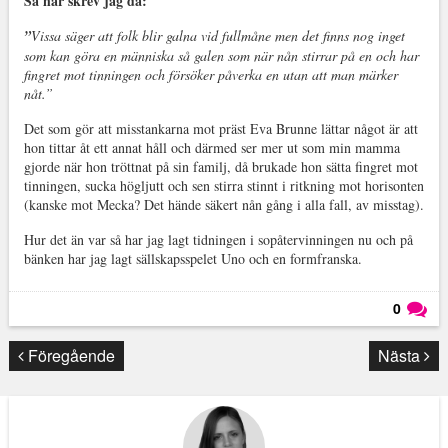
Så här skrev jag då:
”
Vissa säger att folk blir galna vid fullmåne men det finns nog inget
som kan göra en människa så galen som när nån stirrar på en och har
fingret mot tinningen och försöker påverka en utan att man märker
nåt.”
Det som gör att misstankarna mot präst Eva Brunne lättar något är att
hon tittar åt ett annat håll och därmed ser mer ut som min mamma
gjorde när hon tröttnat på sin familj, då brukade hon sätta fingret mot
tinningen, sucka högljutt och sen stirra stinnt i ritkning mot horisonten
(kanske mot Mecka? Det hände säkert nån gång i alla fall, av misstag).
Hur det än var så har jag lagt tidningen i sopåtervinningen nu och på
bänken har jag lagt sällskapsspelet Uno och en formfranska.
0
Läs kommentarer (
0
)
Föregående
Nästa