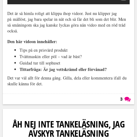
Det är så himla roligt att klippa ihop videor. Just nu klipper jag
på mållöst, jag bara spelar in nåt och så får det bli som det blir. Men
så småningom ska jag kanske lyckas göra nån video med en röd tråd
också.
Den här videon innehåller:
Tips på en prisvärd produkt
Tvättmaskin eller pöl – vad är bäst?
Guidad tur till sophuset
Tittarfråga: Är jag vettskrämd eller förvånad?
Det var väl allt för denna gång. Gilla, dela eller kommentera ifall du
skulle känna för det.
3
Läs kommentarer (
3
)
ÅH NEJ INTE TANKELÄSNING, JAG
AVSKYR TANKELÄSNING