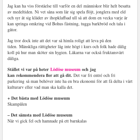
Jag kan ha viss förståelse till varför en del människor blir helt besatta
av medeltiden. Ni vet såna som lär sig spela flöjt, jonglera med eld
och syr åt sig kläder av ihopklaffsad ull så att dom en vecka varje år
kan springa omkring vid Bohus fästning, tugga barkbröd och tala i
gåtor.
Jag tror dock inte att det var så himla roligt att leva på den
tiden. Mänskliga rättigheter låg inte högt i kurs och folk hade dålig
koll på hur man sköter sin hygien. Läkarna var också fruktansvärt
dåliga.
Stället vi var på heter
Lödöse museum
och jag
kan rekommendera fler att gå dit.
Det var fri entré och fri
parkering så man behöver inte ha en bra ekonomi för att få delta i vårt
kulturarv eller vad man ska kalla det.
+ Det bästa med Lödöse museum
Skampålen
– Det sämsta med Lödöse museum
När vi gick fel och hamnade på ett barnkalas