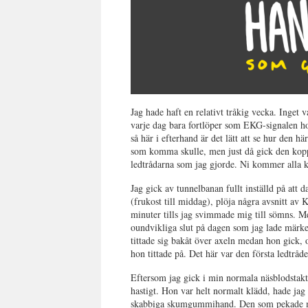
Jag hade haft en relativt tråkig vecka. Inget 
varje dag bara fortlöper som EKG-signalen ho
så här i efterhand är det lätt att se hur den 
som komma skulle, men just då gick den kopp
ledtrådarna som jag gjorde. Ni kommer alla k
Jag gick av tunnelbanan fullt inställd på att 
(frukost till middag), plöja några avsnitt av
minuter tills jag svimmade mig till sömns. M
oundvikliga slut på dagen som jag lade märke
tittade sig bakåt över axeln medan hon gick, o
hon tittade på. Det här var den första ledtråd
Eftersom jag gick i min normala näsblodstak
hastigt. Hon var helt normalt klädd, hade jag 
skabbiga skumgummihand. Den som pekade me