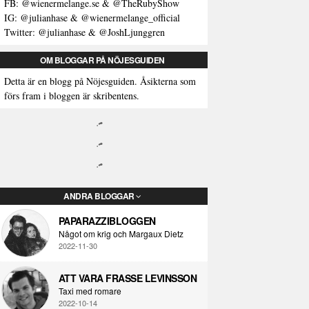
FB: @wienermelange.se & @TheRubyShow
IG: @julianhase & @wienermelange_official
Twitter: @julianhase & @JoshLjunggren
OM BLOGGAR PÅ NÖJESGUIDEN
Detta är en blogg på Nöjesguiden. Åsikterna som
förs fram i bloggen är skribentens.
ANDRA BLOGGAR
PAPARAZZIBLOGGEN
Något om krig och Margaux Dietz
2022-11-30
ATT VARA FRASSE LEVINSSON
Taxi med romare
2022-10-14