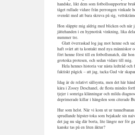
handske, likt dem som fotbollssupportrar b
tåget rullade vidare från perrongen vinkade h
svenskt med att bara skruva på sig, vettskrämd
Hon släppte mig aldrig med blicken och när ja
jättehanden i en hypnotisk vinkning, lika de
nummer tre.
Glatt överraskad log jag mot henne och sade
haft svårt att ta kontakt med nya människor oc
fört henne först till en fotbollsmatch, där ho
groteska protesen, och sedan vidare till mig.
Hela hennes historia var nästa ledtråd och
faktiskt pågick – att jag, tacka Gud vår skap
Idag är de relativt sällsynta, men det här hä
kära i Zooey Deschanel, de flesta mindes for
tjejer i somriga klänningar och milda diagno
deprimerade killar i hängslen som citerade 
Hur som helst. När vi kom ut ur tunnelbanan ha
sprudlande hipster-toka som bejakade sin naiv
det jag nu såg där borta, lite längre ner för 
kanske tas på en liten åktur?