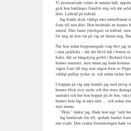
Vi promenerade vidare åt samma håll, uppsluk
gick hon baklänges framför mig och när asfalt
dem. Ledtråd på ledtråd.
Jag bodde dock väldigt nära tunnelbanan så
fram till min dörr. Hon berättade att hennes 
samtal. Däri fanns ytterligare en ledtråd, m
för mig att hon var på väg att lämna mig. Ha
När hon sedan hoppsastegade iväg blev jag st
i min jackficka – där det blivit hål i botten s
foder, likt en bångstyrig gerbil i Richard Ge
hennes nummer, men innan jag hann komma fra
vägen fram till mig som någon form av Pippi 
väldigt gulligt tycker ni, och sedan räckte hon
I trappan på väg upp mindes jag med pirrig m
hennes blick över axeln och den stora skumg
samtalet och hur hon hoppat på ett ben, våra
hennes hem låg så nära mitt … och sedan stann
mitt minne.
”Hem,” tänkte jag. Hade hon sagt ”mitt he
Jag funderade lite till, spolade bandet fram
inte exakt. Den exakta formuleringen hade 