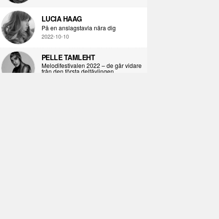
LUCIA HAAG
På en anslagstavla nära dig
2022-10-10
PELLE TAMLEHT
Melodifestivalen 2022 – de går vidare
från den första deltävlingen
2022-02-02
I KORPENS SKUGGA
Själva definitionen av ondska
2021-06-28
ÖPPNA BOKEN
Kropps-dagbok
2021-06-24
SYNDAFALLET
Det är inte din demokratiska plikt att
delta i instagramaktivism.
2021-04-26