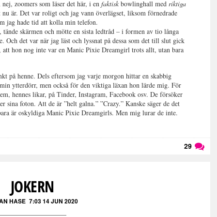
nej, zoomers som läser det här, i en
faktisk
bowlinghall med
riktiga
 nu är. Det var roligt och jag vann överlägset, liksom förnedrade
m jag hade tid att kolla min telefon.
, tände skärmen och mötte en sista ledtråd – i formen av tio långa
 Och det var när jag läst och lyssnat på dessa som det till slut gick
l, att hon nog inte var en Manic Pixie Dreamgirl trots allt, utan bara
tänkt på henne. Dels eftersom jag varje morgon hittar en skabbig
in ytterdörr, men också för den viktiga läxan hon lärde mig. För
dem, hennes likar, på Tinder, Instagram, Facebook osv. De försöker
er sina foton. Att de är ”helt galna.” ”Crazy.” Kanske säger de det
de bara är oskyldiga Manic Pixie Dreamgirls. Men mig lurar de inte.
29
Läs kommentarer (
29
)
JOKERN
IAN HASE
7:03 14 JUN 2020