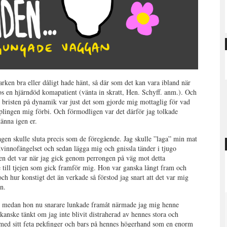
varken bra eller dåligt hade hänt, så där som det kan vara ibland när
s en hjärndöd komapatient (vänta in skratt, Hen. Schyff. anm.). Och
här bristen på dynamik var just det som gjorde mig mottaglig för vad
lingen mig förbi. Och förmodligen var det därför jag tolkade
änna igen er.
dagen skulle sluta precis som de föregående. Jag skulle ”laga” min mat
 Kvinnofängelset och sedan lägga mig och gnissla tänder i tjugo
en det var när jag gick genom perrongen på väg mot detta
 till tjejen som gick framför mig. Hon var ganska långt fram och
ch hur konstigt det än verkade så förstod jag snart att det var mig
en.
t medan hon nu snarare lunkade framåt närmade jag mig henne
kanske tänkt om jag inte blivit distraherad av hennes stora och
d sitt feta pekfinger och bars på hennes högerhand som en enorm