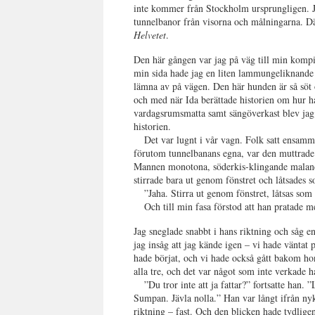
inte kommer från Stockholm ursprungligen. Ja
tunnelbanor från visorna och målningarna. Där
Helvetet
.
Den här gången var jag på väg till min kompi
min sida hade jag en liten lammungeliknande 
lämna av på vägen. Den här hunden är så söt o
och med när Ida berättade historien om hur 
vardagsrumsmatta samt sängöverkast blev jag 
historien.
Det var lugnt i vår vagn. Folk satt ensamm
förutom tunnelbanans egna, var den muttrade 
Mannen monotona, söderkis-klingande malande 
stirrade bara ut genom fönstret och låtsades 
”Jaha. Stirra ut genom fönstret, låtsas som
Och till min fasa förstod att han pratade 
Jag sneglade snabbt i hans riktning och såg e
jag insåg att jag kände igen – vi hade vänta
hade börjat, och vi hade också gått bakom hon
alla tre, och det var något som inte verkade 
”Du tror inte att ja fattar?” fortsatte han.
Sumpan. Jävla nolla.” Han var långt ifrån ny
riktning – fast. Och den blicken hade tydligen