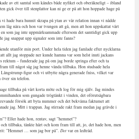
ade av ett samtal som kändes både nyfiket och oberäkneligt – ibland
en gick över till stenplattor kan ni ge er på att hon hoppade hage på
 vi hade bara hunnit skrapa på ytan av vår relation innan vi nådde
hem låg nära och hon var tvungen att gå, men att hon uppskattat vårt
en en som jag inte uppmärksammade eftersom det samtidigt gick upp
de jag snappat upp signaler som inte fanns?
ående utanför min port. Under hela tiden jag famlade efter nycklarna
å att allt jag stoppade ner kunde hamna var som helst inuti jackans
res rektum – funderade jag på om jag borde springa efter och ta
m till något såg jag henne vända tillbaka. Hon studsade hela
Långstrump-figur och vi utbytte några generade fniss, vilket var
 över sin telefon.
age tillbaka på vårt korta möte och log för mig själv. Jag mindes
ummihanden som gungade trögtänkt i vinden, det oförutsägbara
 trevande försök att byta nummer och det bekväma faktumet att
ade jag. Mitt i trappan. Jag stirrade rakt fram medan jag grävde i
m”? Eller hade hon, rentav, sagt ”hemmet”?
 och tillbaka, tänkte hårt och kom fram till att, jo, det hade hon, men
varit: ”Hemmet … som jag bor på”.
Det
var en ledtråd.