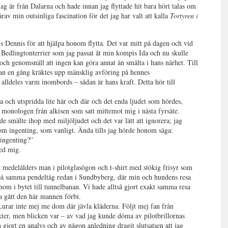
g är från Dalarna och hade innan jag flyttade hit bara hört talas om
av min outsinliga fascination för det jag har valt att kalla
Tortyren i
s Dennis för att hjälpa honom flytta. Det var mitt på dagen och vid
Bedlingtonterrier som jag passat åt min kompis Ida och nu skulle
ch genomsnäll att ingen kan göra annat än smälta i hans närhet. Till
han en gång kräktes upp mänsklig avföring på hennes
alldeles varm inombords – sådan är hans kraft. Detta hör till
a och utspridda lite här och där och det enda ljudet som hördes,
monologen från alkisen som satt mittemot mig i nästa fyrsäte.
smälte ihop med miljöljudet och det var lätt att ignorera; jag
som ingenting, som vanligt. Ända tills jag hörde honom säga:
 ingenting?”
med mig.
n medelålders man i pilotglasögon och t-shirt med stökig frisyr som
t på samma pendeltåg redan i Sundbyberg, där min och hundens resa
om i bytet till tunnelbanan. Vi hade alltså gjort exakt samma resa
ha gått den här mannen förbi.
 ”Lurar inte mej me dom där jävla kläderna. Följt mej fan från
kter, men blicken var – av vad jag kunde döma av pilotbrillornas
 gjort en analys och av någon anledning dragit slutsatsen att jag