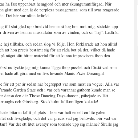
rukar ha fast uppenbart hemgjord och mer skumgummifärgad. När
on glatt med den åt de perplexa passagerarna, som till svar reagerade
a. Det här var nästa ledtråd.
g till slut gled upp bredvid henne så log hon mot mig, sträckte upp
lar driven av hennes muskulatur som av vinden, och sa ”hej”. Ledtråd
 hej tillbaka, och sedan slog vi följe. Hon förklarade att hon alltid
h att hon precis bestämt sig för att råda bot på det, vilket då hade
n på något sätt hittat material för att kunna improvisera ihop den
 först nu tyckte jag mig kunna lägga ihop pusslet och förstå vad som
are, hade att göra med en livs levande Manic Pixie Dreamgirl.
nde för ett par år sedan när begreppet var som mest en vogue. Alla var
tfarande Garden State och i var och varannat gathörn kunde man se
ser dansa den där Those Dancing Days-dansen, påhejade av lätt
Burroughs och Ginsberg. Stockholm fullkomligen kokade!
de bitarna fallit på plats – hon var helt enkelt en lite galen,
itet och livsglädje, och det var precis vad jag behövde. För vad var
gatan? Var det ett litet äventyr som tornade upp sig månne? Skulle jag