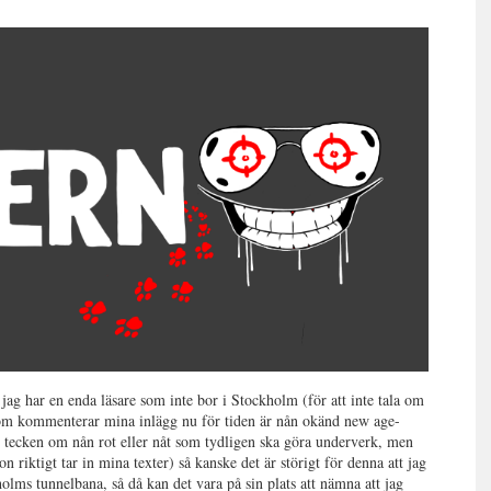
ag har en enda läsare som inte bor i Stockholm (för att inte tala om
som kommenterar mina inlägg nu för tiden är nån okänd new age-
 tecken om nån rot eller nåt som tydligen ska göra underverk, men
n riktigt tar in mina texter) så kanske det är störigt för denna att jag
lms tunnelbana, så då kan det vara på sin plats att nämna att jag