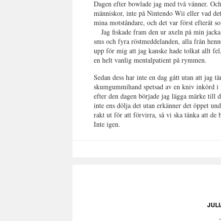
Dagen efter bowlade jag med två vänner. Och 
människor, inte på Nintendo Wii eller vad det
mina motståndare, och det var först efteråt so
Jag fiskade fram den ur axeln på min jacka
sms och fyra röstmeddelanden, alla från henne.
upp för mig att jag kanske hade tolkat allt fe
en helt vanlig mentalpatient på rymmen.
Sedan dess har inte en dag gått utan att jag 
skumgummihand spetsad av en kniv inkörd i m
efter den dagen började jag lägga märke till 
inte ens dölja det utan erkänner det öppet und
rakt ut för att förvirra, så vi ska tänka att 
Inte igen.
JUL