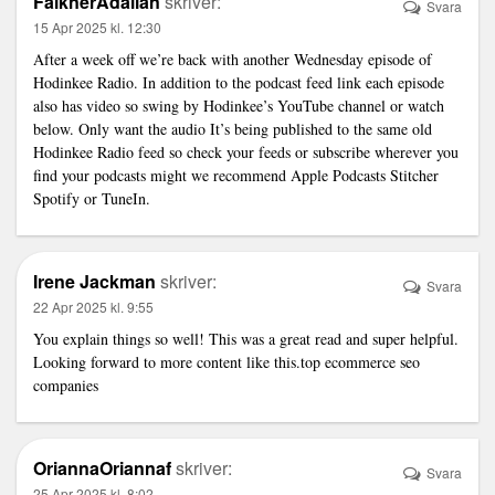
FalknerAdalian
skriver:
Svara
15 Apr 2025 kl. 12:30
After a week off we’re back with another Wednesday episode of
Hodinkee Radio. In addition to the podcast feed
link
each episode
also has video so swing by Hodinkee’s YouTube channel or watch
below. Only want the audio It’s being published to the same old
Hodinkee Radio feed so check your feeds or subscribe wherever you
find your podcasts might we recommend Apple Podcasts Stitcher
Spotify or TuneIn.
Irene Jackman
skriver:
Svara
22 Apr 2025 kl. 9:55
You explain things so well! This was a great read and super helpful.
Looking forward to more content like this.
top ecommerce seo
companies
OriannaOriannaf
skriver:
Svara
25 Apr 2025 kl. 8:02