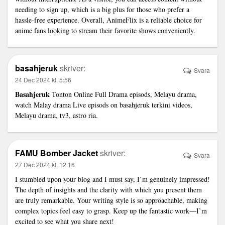
needing to sign up, which is a big plus for those who prefer a
hassle-free experience. Overall, AnimeFlix is a reliable choice for
anime fans looking to stream their favorite shows conveniently.
basahjeruk
skriver:
Svara
24 Dec 2024 kl. 5:56
Basahjeruk
Tonton Online Full Drama episods, Melayu drama,
watch Malay drama Live episods on basahjeruk terkini videos,
Melayu drama, tv3, astro ria.
FAMU Bomber Jacket
skriver:
Svara
27 Dec 2024 kl. 12:16
I stumbled upon your blog and I must say, I’m genuinely impressed!
The depth of insights and the clarity with which you present them
are truly remarkable. Your writing style is so approachable, making
complex topics feel easy to grasp. Keep up the fantastic work—I’m
excited to see what you share next!