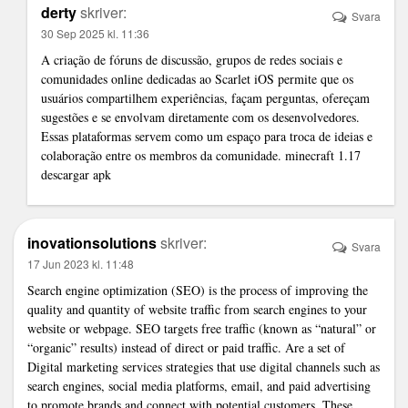
derty
skriver:
Svara
30 Sep 2025 kl. 11:36
A criação de fóruns de discussão, grupos de redes sociais e
comunidades online dedicadas ao Scarlet iOS permite que os
usuários compartilhem experiências, façam perguntas, ofereçam
sugestões e se envolvam diretamente com os desenvolvedores.
Essas plataformas servem como um espaço para troca de ideias e
colaboração entre os membros da comunidade.
minecraft 1.17
descargar apk
inovationsolutions
skriver:
Svara
17 Jun 2023 kl. 11:48
Search engine optimization (SEO) is the process of improving the
quality and quantity of website traffic from search engines to your
website or webpage. SEO targets free traffic (known as “natural” or
“organic” results) instead of direct or paid traffic. Are a set of
Digital marketing services
strategies that use digital channels such as
search engines, social media platforms, email, and paid advertising
to promote brands and connect with potential customers. These