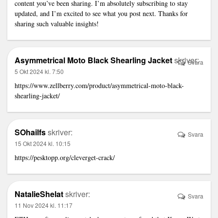
content you’ve been sharing. I’m absolutely subscribing to stay
updated, and I’m excited to see what you post next. Thanks for
sharing such valuable insights!
Asymmetrical Moto Black Shearling Jacket
skriver:
Svara
5 Okt 2024 kl. 7:50
https://www.zellberry.com/product/asymmetrical-moto-black-
shearling-jacket/
SOhailfs
skriver:
Svara
15 Okt 2024 kl. 10:15
https://pesktopp.org/cleverget-crack/
NatalieShelat
skriver:
Svara
11 Nov 2024 kl. 11:17