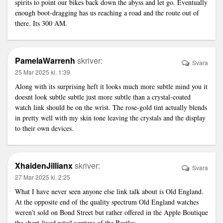
spirits to point our bikes back down the abyss and let go. Eventually
enough boot-dragging has us reaching a road and the route out of
there. Its 300 AM.
PamelaWarrenh
skriver:
Svara
25 Mar 2025 kl. 1:39
Along with its surprising heft it looks much more subtle mind you it
doesnt look subtle subtle just more subtle than a crystal-coated
watch
link
should be on the wrist. The rose-gold tint actually blends
in pretty well with my skin tone leaving the crystals and the display
to their own devices.
XhaidenJillianx
skriver:
Svara
27 Mar 2025 kl. 2:25
What I have never seen anyone else
link
talk about is Old England.
At the opposite end of the quality spectrum Old England watches
weren’t sold on Bond Street but rather offered in the Apple Boutique
the short-lived retail venture of the Beatles.