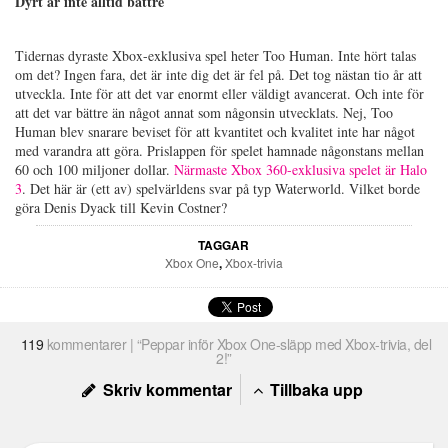
Dyrt är inte alltid bättre
Tidernas dyraste Xbox-exklusiva spel heter Too Human. Inte hört talas
om det? Ingen fara, det är inte dig det är fel på. Det tog nästan tio år att
utveckla. Inte för att det var enormt eller väldigt avancerat. Och inte för
att det var bättre än något annat som någonsin utvecklats. Nej, Too
Human blev snarare beviset för att kvantitet och kvalitet inte har något
med varandra att göra. Prislappen för spelet hamnade någonstans mellan
60 och 100 miljoner dollar.
Närmaste Xbox 360-exklusiva spelet är Halo
3
. Det här är (ett av) spelvärldens svar på typ Waterworld. Vilket borde
göra Denis Dyack till Kevin Costner?
TAGGAR
Xbox One
,
Xbox-trivia
119
kommentarer | “Peppar inför Xbox One-släpp med Xbox-trivia, del
2!”
Skriv kommentar
Tillbaka upp