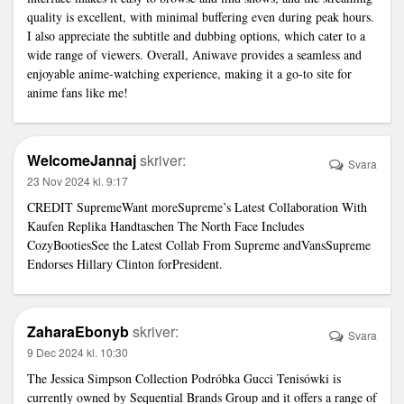
quality is excellent, with minimal buffering even during peak hours.
I also appreciate the subtitle and dubbing options, which cater to a
wide range of viewers. Overall, Aniwave provides a seamless and
enjoyable anime-watching experience, making it a go-to site for
anime fans like me!
WelcomeJannaj
skriver:
Svara
23 Nov 2024 kl. 9:17
CREDIT SupremeWant moreSupreme’s Latest Collaboration With
Kaufen Replika Handtaschen
The North Face Includes
CozyBootiesSee the Latest Collab From Supreme andVansSupreme
Endorses Hillary Clinton forPresident.
ZaharaEbonyb
skriver:
Svara
9 Dec 2024 kl. 10:30
The Jessica Simpson Collection
Podróbka Gucci Tenisówki
is
currently owned by Sequential Brands Group and it offers a range of