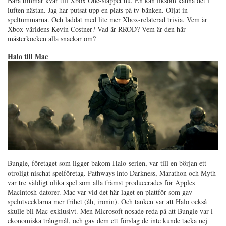
Bara timmar kvar till Xbox One-släppet nu. En kan liksom känna det i
luften nästan. Jag har putsat upp en plats på tv-bänken. Oljat in
speltummarna. Och laddat med lite mer Xbox-relaterad trivia. Vem är
Xbox-världens Kevin Costner? Vad är RROD? Vem är den här
mästerkocken alla snackar om?
Halo till Mac
Bungie, företaget som ligger bakom Halo-serien, var till en början ett
otroligt nischat spelföretag. Pathways into Darkness, Marathon och Myth
var tre väldigt olika spel som alla främst producerades för Apples
Macintosh-datorer. Mac var vid det här laget en plattför som gav
spelutvecklarna mer frihet (åh, ironin). Och tanken var att Halo också
skulle bli Mac-exklusivt. Men Microsoft nosade reda på att Bungie var i
ekonomiska trångmål, och gav dem ett förslag de inte kunde tacka nej