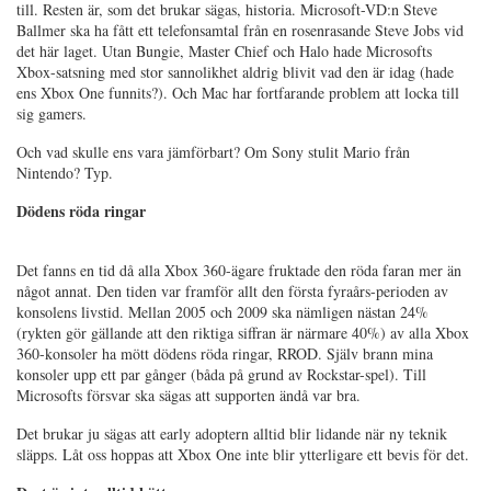
till. Resten är, som det brukar sägas, historia. Microsoft-VD:n Steve
Ballmer ska ha fått ett telefonsamtal från en rosenrasande Steve Jobs vid
det här laget. Utan Bungie, Master Chief och Halo hade Microsofts
Xbox-satsning med stor sannolikhet aldrig blivit vad den är idag (hade
ens Xbox One funnits?). Och Mac har fortfarande problem att locka till
sig gamers.
Och vad skulle ens vara jämförbart? Om Sony stulit Mario från
Nintendo? Typ.
Dödens röda ringar
Det fanns en tid då alla Xbox 360-ägare fruktade den röda faran mer än
något annat. Den tiden var framför allt den första fyraårs-perioden av
konsolens livstid. Mellan 2005 och 2009 ska nämligen nästan 24%
(rykten gör gällande att den riktiga siffran är närmare 40%) av alla Xbox
360-konsoler ha mött dödens röda ringar, RROD. Själv brann mina
konsoler upp ett par gånger (båda på grund av Rockstar-spel). Till
Microsofts försvar ska sägas att supporten ändå var bra.
Det brukar ju sägas att early adoptern alltid blir lidande när ny teknik
släpps. Låt oss hoppas att Xbox One inte blir ytterligare ett bevis för det.