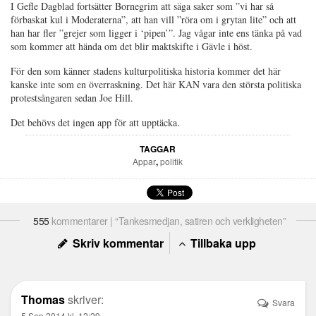
I Gefle Dagblad fortsätter Bornegrim att säga saker som ”vi har så
förbaskat kul i Moderaterna”, att han vill ”röra om i grytan lite” och att
han har fler ”grejer som ligger i ‘pipen’”. Jag vågar inte ens tänka på vad
som kommer att hända om det blir maktskifte i Gävle i höst.
För den som känner stadens kulturpolitiska historia kommer det här
kanske inte som en överraskning. Det här KAN vara den största politiska
protestsångaren sedan Joe Hill.
Det behövs det ingen app för att upptäcka.
TAGGAR
Appar
,
politik
555
kommentarer | “Tankesmedjan, satiren och verkligheten”
Skriv kommentar
Tillbaka upp
Thomas
skriver:
Svara
5 Sep 2014 kl. 12:29