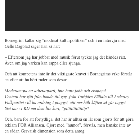
Bornegrim kallar sig ”moderat kulturpolitiker” och i en intervju med
Gefle Dagblad säger han så här:
– Eftersom jag har jobbat med musik förut tyckte jag det kändes rätt.
Även om jag varken kan rappa eller sjunga.
Och att kompetens inte är det viktigaste kravet i Bornegrims yrke förstår
en efter att ha hört rader som dessa:
Moderaterna ett arbetarparti, inte bara jobb och ekonomi
Centern har gått från bonde till gay, från Torbjörn Fälldin till Federley
Folkpartiet vill ha ordning i plugget, sitt ner håll käften så går tugget
Sist har vi KD om dem lite kort, *piiiiiiiiiiiiiiip*
Och, bara för att förtydliga, det här är alltså en låt som gjorts för att göra
reklam FÖR Alliansen. Gjort med ”humor”, förstås, men kanske inte av
en sådan Gervaisk dimension som detta antog.