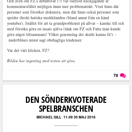
Och även om FZ:s debattsvar (?) var oseriöst klickjagande är
kommentarsfältet möjligen ännu mer problematiskt. Visst finns där
personer som försöker diskutera, men där finns också personer som
sprider direkt hatiska meddelanden (bland annat från en känd
youtuber). Istället för att ta grundproblemet på allvar – kanske till och
med försöka göra en insats själva (tänk om FZ och Fatta man kunde
göra något tillsammans! Vilket genomslag det skulle kunna få!) –
underblåses minst sagt obehagliga tendenser.
Var det värt klicken, FZ?
Bilden har ingenting med texten att göra.
78
Läs kommentarer (
78
)
DEN SÖNDERKVOTERADE
SPELBRANSCHEN
MICHAEL GILL
11:49 30 MAJ 2016