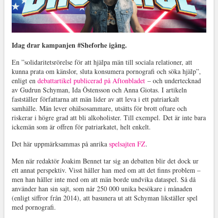
Idag drar kampanjen #Sheforhe igång.
En ”solidaritetsrörelse för att hjälpa män till sociala relationer, att
kunna prata om känslor, sluta konsumera pornografi och söka hjälp”,
enligt en
debattartikel publicerad på Aftonbladet
– och undertecknad
av Gudrun Schyman, Ida Östensson och Anna Giotas. I artikeln
fastställer författarna att män lider av att leva i ett patriarkalt
samhälle. Män lever ohälsosammare, utsätts för brott oftare och
riskerar i högre grad att bli alkoholister. Till exempel. Det är inte bara
ickemän som är offren för patriarkatet, helt enkelt.
Det här uppmärksammas på anrika
spelsajten FZ
.
Men när redaktör Joakim Bennet tar sig an debatten blir det dock ur
ett annat perspektiv. Visst håller han med om att det finns problem –
men han håller inte med om att män borde undvika dataspel. Så då
använder han sin sajt, som når 250 000 unika besökare i månaden
(enligt siffror från 2014), att basunera ut att Schyman likställer spel
med pornografi.