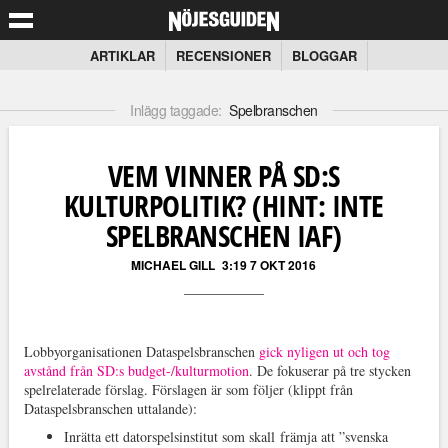
ARTIKLAR
RECENSIONER
BLOGGAR
Inlägg taggade:
Spelbranschen
VEM VINNER PÅ SD:S
KULTURPOLITIK? (HINT: INTE
SPELBRANSCHEN IAF)
MICHAEL GILL
3:19 7 OKT 2016
Lobbyorganisationen Dataspelsbranschen
gick nyligen ut och tog
avstånd från SD:s budget-/kulturmotion
. De fokuserar på tre stycken
spelrelaterade förslag. Förslagen är som följer (klippt från
Dataspelsbranschen uttalande):
Inrätta ett datorspelsinstitut som skall främja att ”svenska