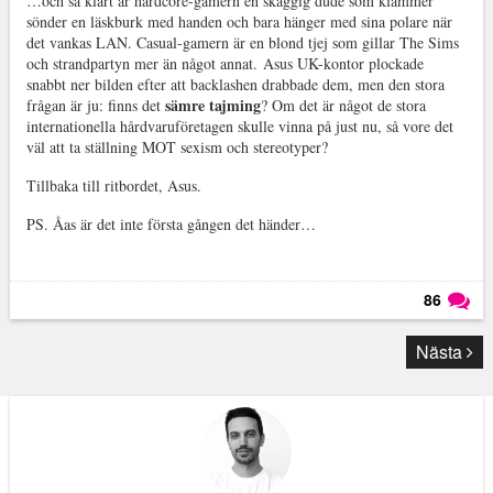
…och så klart är hardcore-gamern en skäggig dude som klämmer
sönder en läskburk med handen och bara hänger med sina polare när
det vankas LAN. Casual-gamern är en blond tjej som gillar The Sims
och strandpartyn mer än något annat. Asus UK-kontor plockade
snabbt ner bilden efter att backlashen drabbade dem, men den stora
sämre tajming
frågan är ju: finns det
? Om det är något de stora
internationella hårdvaruföretagen skulle vinna på just nu, så vore det
väl att ta ställning MOT sexism och stereotyper?
Tillbaka till ritbordet, Asus.
PS. Åas är det inte första gången det händer…
86
Läs kommentarer (
86
)
Nästa