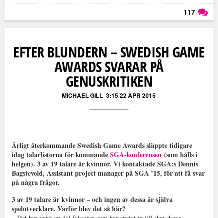
117
Läs kommentarer (
117
)
EFTER BLUNDERN – SWEDISH GAME
AWARDS SVARAR PÅ
GENUSKRITIKEN
MICHAEL GILL
3:15 22 APR 2015
Årligt återkommande Swedish Game Awards släppte tidigare
idag talarlistorna för kommande
SGA-konferensen
(som hålls i
helgen). 3 av 19 talare är kvinnor. Vi kontaktade SGA:s Dennis
Bagstevold, Assistant project manager på SGA ’15, för att få svar
på några frågor.
3 av 19 talare är kvinnor – och ingen av dessa är själva
spelutvecklare. Varför blev det så här?
– Det har varit en del faktorer som har spelat in till den skeva