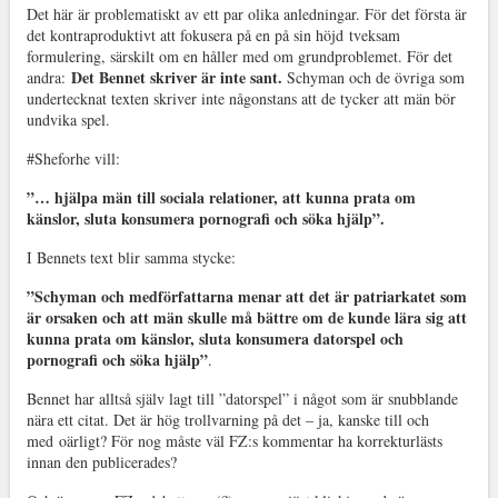
Det här är problematiskt av ett par olika anledningar. För det första är
det kontraproduktivt att fokusera på en på sin höjd tveksam
formulering, särskilt om en håller med om grundproblemet. För det
Det Bennet skriver är inte sant.
andra:
Schyman och de övriga som
undertecknat texten skriver inte någonstans att de tycker att män bör
undvika spel.
#Sheforhe vill:
”… hjälpa män till sociala relationer, att kunna prata om
känslor, sluta konsumera pornografi och söka hjälp”.
I Bennets text blir samma stycke:
”Schyman och medförfattarna menar att det är patriarkatet som
är orsaken och att män skulle må bättre om de kunde lära sig att
kunna prata om känslor, sluta konsumera datorspel och
pornografi och söka hjälp”
.
Bennet har alltså själv lagt till ”datorspel” i något som är snubblande
nära ett citat. Det är hög trollvarning på det – ja, kanske till och
med oärligt? För nog måste väl FZ:s kommentar ha korrekturlästs
innan den publicerades?