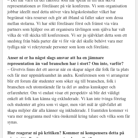
representationen av föreläsare på vår konferens. Vi som organisation
jobbar ideellt med detta utöver våra högskolestudier vilket har
begränsat våra resurser och gör att ibland så faller saker som dessa
mellan stolarna. Vi har sökt föreläsare först och främst via våra
partners som hjälper oss att organisera tävlingen som själva har valt
vilka de vill skicka till konferensen. Vi ser ju självklart detta som ett
snedsteg från båda parter där vi för vår del skulle behövt vara mer
tydliga när vi rekryterade personer som kom och föreläste.
Anser ni er ha något slags ansvar att ha en jämnare
representation än vad branschen har i stort? Om inte, varför?
– Givetvis finns det ett ansvar när en skapar något där folk får ta plats
och får mer uppmärksamhet än andra. Konferensen som vi arrangerar
blir ett forum där studenter som söker sig till branschen, folk i
branschen och utomstående får ta del av andras kunskaper och
erfarenheter. Om vi endast visar ett perspektiv så blir det väldigt
enkelt att folk kan känna sig exkluderade. Vi kan inte tvinga företag
och studenter att göra som vi säger, men vårt mål är självfallet att
skapa miljöer där alla känner sig inkluderade. I framtiden kommer vi
vara mer noggranna med våra önskemål kring talare och vilka som får
synas.
Hur reagerar ni på kritiken? Kommer ni kompensera detta på