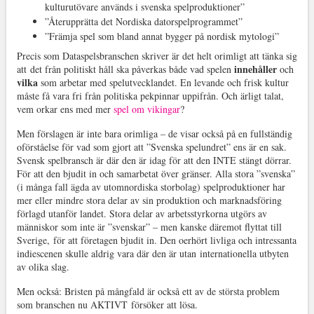
kulturutövare används i svenska spelproduktioner”
”Återupprätta det Nordiska datorspelprogrammet”
”Främja spel som bland annat bygger på nordisk mytologi”
Precis som Dataspelsbranschen skriver är det helt orimligt att tänka sig
innehåller
att det från politiskt håll ska påverkas både vad spelen
och
vilka
som arbetar med spelutvecklandet. En levande och frisk kultur
måste få vara fri från politiska pekpinnar uppifrån. Och ärligt talat,
vem orkar ens med mer
spel om vikingar
?
Men förslagen är inte bara orimliga – de visar också på en fullständig
oförståelse för vad som gjort att ”Svenska spelundret” ens är en sak.
Svensk spelbransch är där den är idag för att den INTE stängt dörrar.
För att den bjudit in och samarbetat över gränser. Alla stora ”svenska”
(i många fall ägda av utomnordiska storbolag) spelproduktioner har
mer eller mindre stora delar av sin produktion och marknadsföring
förlagd utanför landet. Stora delar av arbetsstyrkorna utgörs av
människor som inte är ”svenskar” – men kanske däremot flyttat till
Sverige, för att företagen bjudit in. Den oerhört livliga och intressanta
indiescenen skulle aldrig vara där den är utan internationella utbyten
av olika slag.
Men också: Bristen på mångfald är också ett av de största problem
som branschen nu AKTIVT försöker att lösa.