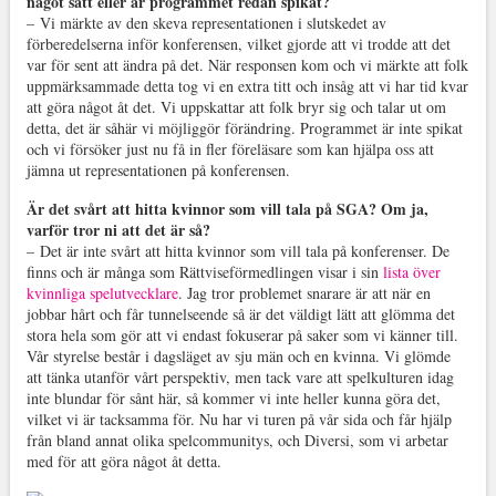
något sätt eller är programmet redan spikat?
–
Vi märkte av den skeva representationen i slutskedet av
förberedelserna inför konferensen, vilket gjorde att vi trodde att det
var för sent att ändra på det. När responsen kom och vi märkte att folk
uppmärksammade detta tog vi en extra titt och insåg att vi har tid kvar
att göra något åt det. Vi uppskattar att folk bryr sig och talar ut om
detta, det är såhär vi möjliggör förändring. Programmet är inte spikat
och vi försöker just nu få in fler föreläsare som kan hjälpa oss att
jämna ut representationen på konferensen.
Är det svårt att hitta kvinnor som vill tala på SGA? Om ja,
varför tror ni att det är så?
–
Det är inte svårt att hitta kvinnor som vill tala på konferenser. De
finns och är många som Rättviseförmedlingen visar i sin
lista över
kvinnliga spelutvecklare
. Jag tror problemet snarare är att när en
jobbar hårt och får tunnelseende så är det väldigt lätt att glömma det
stora hela som gör att vi endast fokuserar på saker som vi känner till.
Vår styrelse består i dagsläget av sju män och en kvinna. Vi glömde
att tänka utanför vårt perspektiv, men tack vare att spelkulturen idag
inte blundar för sånt här, så kommer vi inte heller kunna göra det,
vilket vi är tacksamma för. Nu har vi turen på vår sida och får hjälp
från bland annat olika spelcommunitys, och Diversi, som vi arbetar
med för att göra något åt detta.