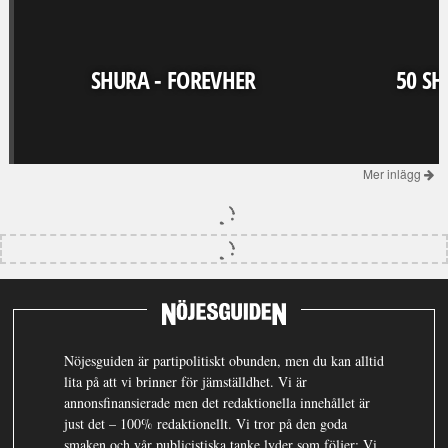
SHURA - FOREVHER
50 SH
Mer inlägg
Nöjesguiden är partipolitiskt obunden, men du kan alltid
lita på att vi brinner för jämställdhet. Vi är
annonsfinansierade men det redaktionella innehållet är
just det – 100% redaktionellt. Vi tror på den goda
smaken och vår publicistiska tanke lyder som följer: Vi