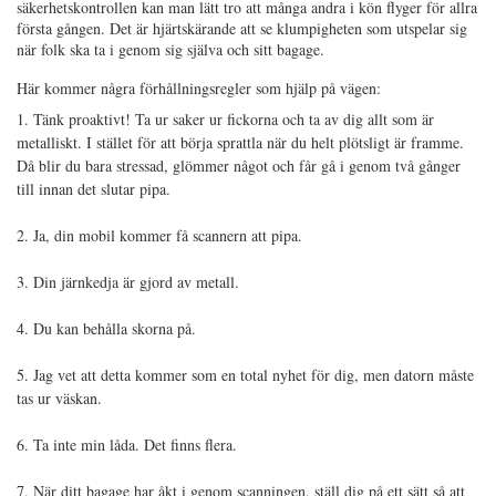
säkerhetskontrollen kan man lätt tro att många andra i kön flyger för allra
första gången. Det är hjärtskärande att se klumpigheten som utspelar sig
när folk ska ta i genom sig själva och sitt bagage.
Här kommer några förhållningsregler som hjälp på vägen:
1. Tänk proaktivt! Ta ur saker ur fickorna och ta av dig allt som är
metalliskt. I stället för att börja sprattla när du helt plötsligt är framme.
Då blir du bara stressad, glömmer något och får gå i genom två gånger
till innan det slutar pipa.
2. Ja, din mobil kommer få scannern att pipa.
3. Din järnkedja är gjord av metall.
4. Du kan behålla skorna på.
5. Jag vet att detta kommer som en total nyhet för dig, men d
atorn måste
tas ur väskan.
6. Ta inte min låda. Det finns flera.
7. När ditt bagage har åkt i genom scanningen, ställ dig på ett sätt så att