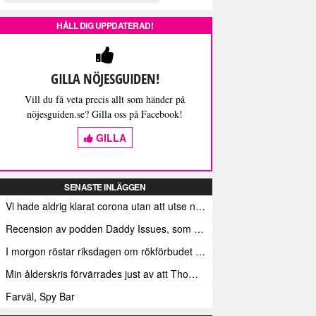
HÅLL DIG UPPDATERAD!
GILLA NÖJESGUIDEN!
Vill du få veta precis allt som händer på
nöjesguiden.se? Gilla oss på Facebook!
GILLA
SENASTE INLÄGGEN
Vi hade aldrig klarat corona utan att utse någon till Leif GW Persson
Recension av podden Daddy Issues, som jag inte har hört
I morgon röstar riksdagen om rökförbudet på uteserveringar
Min ålderskris förvärrades just av att Thomas Krangnes inte längre går i takt med tiden
Farväl, Spy Bar