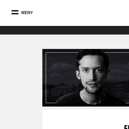
MENY
E