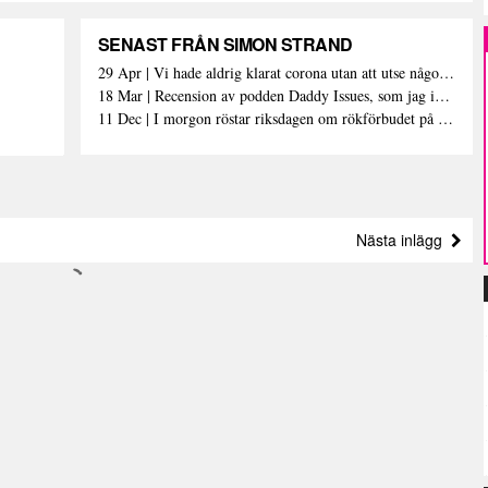
SENAST FRÅN SIMON STRAND
29 Apr | Vi hade aldrig klarat corona utan att utse någon till Leif GW Persson
18 Mar | Recension av podden Daddy Issues, som jag inte har hört
11 Dec | I morgon röstar riksdagen om rökförbudet på uteserveringar
Nästa inlägg