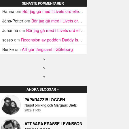
SENASTE KOMMENTARER
Hanna
om
Bör jag gå med i Livets ord eller inte? Argument för och emot
Jöns-Petter
om
Bör jag gå med i Livets ord eller inte? Argument för och emot
Johanna
om
Bör jag gå med i Livets ord eller inte? Argument för och emot
sosso
om
Recension av podden Daddy Issues, som jag inte har hört
Benke
om
Allt går långsamt i Göteborg
ANDRA BLOGGAR
PAPARAZZIBLOGGEN
Något om krig och Margaux Dietz
2022-11-30
ATT VARA FRASSE LEVINSSON
Taxi med romare