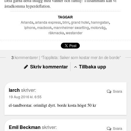
Dela gärna detta inlägg med vänner och familj! Tillsammans kan vi
åstadkomma hyperdeflation.
TAGGAR
Arlanda
,
arlanda express
,
blini
,
grand hotel
,
hamngatan
,
iphone
,
macbook
,
mannheimer swartling
,
motorväg
,
räkmacka
,
westander
3
kommentarer | “Topplista: Saker som kostar mer än de borde”
Skriv kommentar
Tillbaka upp
larch
skriver:
Svara
19 Aug 2016 kl. 6:55
el-tandborstar. orimligt dyrt. borde kosta högst 50 kr
Emil Beckman
skriver:
Svara