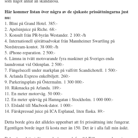
som något annat än skandalösa.
Här kommer listan över några av de sjukaste prissättningarna just
nu:
1. Blini på Grand Hotel. 385:-
2. Apelsinjuice på Riche. 68:-
3. Konsult från PR-byrån Westander. 2 100:-/h
4. Internationell sjörättsadvokat från Mannheimer Swartling på
Nordstream-kontot. 38 000:-/h
5. iPhone-reparation. 2 500:-
6. Lämna in tvätt motsvarande fyra maskiner på Sveriges enda
laundromat vid Odenplan. 2 500:-
7. Fängelsecell under markplan på valfritt Scandichotell. 1 500:-
8. Arlanda Express enkelbiljett. 260:-
9. Parkeringsplats på Östermalm. 1 300 000:-
10. Räkmacka på Arlanda. 189:-
11. En meter motorväg. 50 000:-
12. En meter spårväg på Hamngatan i Stockholm. 1 000 000:-
13. Elsladd till Macbook-dator. 1 000:-
14. Färskpressad juice på ICA Esplanad, liten flaska. 89:-
Detta borde göra det alldeles uppenbart att fri prissättning inte fungerar.
Egentligen borde inget få kosta mer än 150. Det är i alla fall min åsikt.