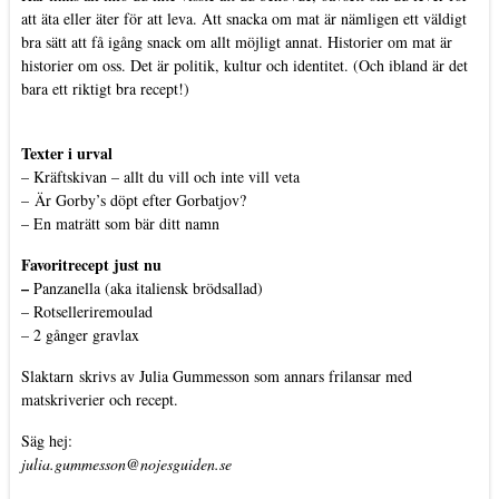
att äta eller äter för att leva. Att snacka om mat är nämligen ett väldigt
bra sätt att få igång snack om allt möjligt annat. Historier om mat är
historier om oss. Det är politik, kultur och identitet. (Och ibland är det
bara ett riktigt bra recept!)
Texter i urval
–
Kräftskivan – allt du vill och inte vill veta
–
Är Gorby’s döpt efter Gorbatjov?
–
En maträtt som bär ditt namn
Favoritrecept just nu
–
Panzanella (aka italiensk brödsallad)
–
Rotselleriremoulad
–
2 gånger gravlax
Slaktarn
skrivs av Julia Gummesson som annars frilansar med
matskriverier och recept.
Säg hej:
julia.gummesson@nojesguiden.se