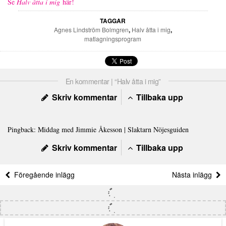
Se
Halv åtta i mig
här!
TAGGAR
Agnes Lindström Bolmgren
,
Halv åtta i mig
,
matlagningsprogram
En kommentar | “Halv åtta i mig”
Skriv kommentar
Tillbaka upp
Pingback:
Middag med Jimmie Åkesson | Slaktarn Nöjesguiden
Skriv kommentar
Tillbaka upp
Föregående inlägg
Nästa inlägg