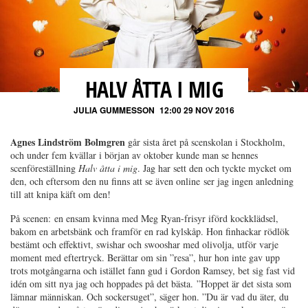
HALV ÅTTA I MIG
JULIA GUMMESSON
12:00 29 NOV 2016
Agnes Lindström Bolmgren
går sista året på scenskolan i Stockholm,
och under fem kvällar i början av oktober kunde man se hennes
scenföreställning
Halv åtta i mig
. Jag har sett den och tyckte mycket om
den, och eftersom den nu finns att se även online ser jag ingen anledning
till att knipa käft om den!
På scenen: en ensam kvinna med Meg Ryan-frisyr iförd kockklädsel,
bakom en arbetsbänk och framför en rad kylskåp. Hon finhackar rödlök
bestämt och effektivt, swishar och swooshar med olivolja, utför varje
moment med eftertryck. Berättar om sin ”resa”, hur hon inte gav upp
trots motgångarna och istället fann gud i Gordon Ramsey, bet sig fast vid
idén om sitt nya jag och hoppades på det bästa. ”Hoppet är det sista som
lämnar människan. Och sockersuget”, säger hon. ”Du är vad du äter, du