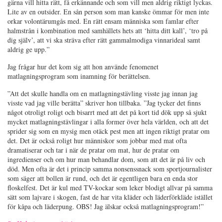
gärna vill hitta rätt, få erkännande och som vill men aldrig riktigt lyckas.
Lite av en outsider. En sån person som man kanske ömmar för men inte
orkar volontärumgås med. En rätt ensam människa som famlar efter
halmstrån i kombination med samhällets hets att ‘hitta ditt kall’, ‘tro på
dig själv’, att vi ska sträva efter rätt gammalmodiga vinnarideal samt
aldrig ge upp.”
Jag frågar hur det kom sig att hon använde fenomenet
matlagningsprogram som inamning för berättelsen.
”Att det skulle handla om en matlagningstävling visste jag innan jag
visste vad jag ville berätta” skriver hon tillbaka. ”Jag tycker det finns
något otroligt roligt och bisarrt med att det på kort tid dök upp så sjukt
mycket matlagningstävlingar i alla former över hela världen, och att det
sprider sig som en mysig men otäck pest men att ingen riktigt pratar om
det. Det är också roligt hur människor som jobbar med mat ofta
dramatiserar och tar i när de pratar om mat, hur de pratar om
ingredienser och om hur man behandlar dom, som att det är på liv och
död. Men ofta är det i princip samma nonsenssnack som sportjournalister
som säger att bollen är rund, och det är egentligen bara en enda stor
floskelfest. Det är kul med TV-kockar som leker blodigt allvar på samma
sätt som lajvare i skogen, fast de har vita kläder och läderförkläde istället
för kåpa och läderpung. OBS! Jag älskar också matlagningsprogram!”