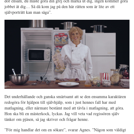
dör ensam, du måste göra din grej och märka ut dig, ingen kommer göra
jobbet åt dig… Så då kom jag på den här rätten som är lite av ett
självporträtt kan man säga”.
Det underhållande och ganska smärtsamt att se den ensamma karaktären
redogöra för hjälpen till självhjälp, som i just hennes fall har med
matlagning, eller närmare bestämt med att tävla i matlagning, att göra.
Hon ska bli en mästerkock, lyckas. Jag vill veta vad regissören själv
tänker om pjäsen, så jag skriver och frågar henne.
”För mig handlar det om en sökare”, svarar Agnes. ”Någon som väldigt