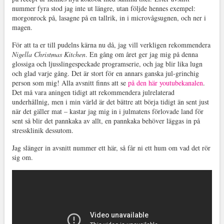
nummer fyra stod jag inte ut längre, utan följde hennes exempel:
morgonrock på, lasagne på en tallrik, in i microvågsugnen, och ner i
magen.
För att ta er till pudelns kärna nu då, jag vill verkligen rekommendera
Nigella Christmas Kitchen
. En gång om året ger jag mig på denna
glossiga och ljusslingespeckade programserie, och jag blir lika lugn
och glad varje gång. Det är stort för en annars ganska jul-grinchig
person som mig! Alla avsnitt finns att se
på den här youtubekanalen
.
Det må vara aningen tidigt att rekommendera julrelaterad
underhållnig, men i min värld är det bättre att börja tidigt än sent just
när det gäller mat – kastar jag mig in i julmatens förlovade land för
sent så blir det pannkaka av allt, en pannkaka behöver läggas in på
stressklinik dessutom.
Jag slänger in avsnitt nummer ett här, så får ni ett hum om vad det rör
sig om.