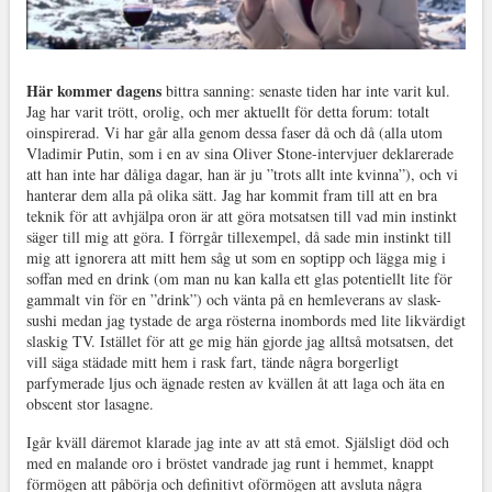
Här kommer dagens
bittra sanning: senaste tiden har inte varit kul.
Jag har varit trött, orolig, och mer aktuellt för detta forum: totalt
oinspirerad. Vi har går alla genom dessa faser då och då (alla utom
Vladimir Putin, som i en av sina Oliver Stone-intervjuer deklarerade
att han inte har dåliga dagar, han är ju ”trots allt inte kvinna”), och vi
hanterar dem alla på olika sätt. Jag har kommit fram till att en bra
teknik för att avhjälpa oron är att göra motsatsen till vad min instinkt
säger till mig att göra. I förrgår tillexempel, då sade min instinkt till
mig att ignorera att mitt hem såg ut som en soptipp och lägga mig i
soffan med en drink (om man nu kan kalla ett glas potentiellt lite för
gammalt vin för en ”drink”) och vänta på en hemleverans av slask-
sushi medan jag tystade de arga rösterna inombords med lite likvärdigt
slaskig TV. Istället för att ge mig hän gjorde jag alltså motsatsen, det
vill säga städade mitt hem i rask fart, tände några borgerligt
parfymerade ljus och ägnade resten av kvällen åt att laga och äta en
obscent stor lasagne.
Igår kväll däremot klarade jag inte av att stå emot. Själsligt död och
med en malande oro i bröstet vandrade jag runt i hemmet, knappt
förmögen att påbörja och definitivt oförmögen att avsluta några