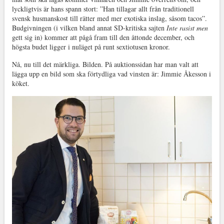
lyckligtvis är hans spann stort: ”Han tillagar allt från traditionell
svensk husmanskost till rätter med mer exotiska inslag, såsom tacos”.
Budgivningen (i vilken bland annat SD-kritiska sajten
Inte rasist men
gett sig in) kommer att pågå fram till den åttonde december, och
högsta budet ligger i nuläget på runt sextiotusen kronor.
Nå, nu till det märkliga. Bilden. På auktionssidan har man valt att
lägga upp en bild som ska förtydliga vad vinsten är: Jimmie Åkesson i
köket.