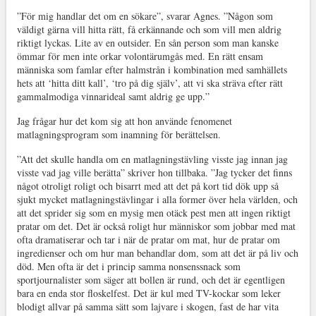
”För mig handlar det om en sökare”, svarar Agnes. ”Någon som
väldigt gärna vill hitta rätt, få erkännande och som vill men aldrig
riktigt lyckas. Lite av en outsider. En sån person som man kanske
ömmar för men inte orkar volontärumgås med. En rätt ensam
människa som famlar efter halmstrån i kombination med samhällets
hets att ‘hitta ditt kall’, ‘tro på dig själv’, att vi ska sträva efter rätt
gammalmodiga vinnarideal samt aldrig ge upp.”
Jag frågar hur det kom sig att hon använde fenomenet
matlagningsprogram som inamning för berättelsen.
”Att det skulle handla om en matlagningstävling visste jag innan jag
visste vad jag ville berätta” skriver hon tillbaka. ”Jag tycker det finns
något otroligt roligt och bisarrt med att det på kort tid dök upp så
sjukt mycket matlagningstävlingar i alla former över hela världen, och
att det sprider sig som en mysig men otäck pest men att ingen riktigt
pratar om det. Det är också roligt hur människor som jobbar med mat
ofta dramatiserar och tar i när de pratar om mat, hur de pratar om
ingredienser och om hur man behandlar dom, som att det är på liv och
död. Men ofta är det i princip samma nonsenssnack som
sportjournalister som säger att bollen är rund, och det är egentligen
bara en enda stor floskelfest. Det är kul med TV-kockar som leker
blodigt allvar på samma sätt som lajvare i skogen, fast de har vita