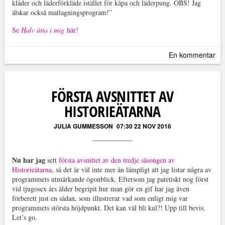
kläder och läderförkläde istället för kåpa och läderpung. OBS! Jag
älskar också matlagningsprogram!”
Se
Halv åtta i mig
här!
En kommentar
FÖRSTA AVSNITTET AV
HISTORIEÄTARNA
JULIA GUMMESSON
07:30 22 NOV 2016
Nu har jag
sett
första avsnittet av den tredje säsongen av
Historieätarna
, så det är väl inte mer än lämpligt att jag listar några av
programmets utmärkande ögonblick. Eftersom jag patetiskt nog först
vid tjugosex års ålder begripit hur man gör en gif har jag även
förberett just en sådan, som illustrerar vad som enligt mig var
programmets största höjdpunkt. Det kan väl bli kul?! Upp till bevis.
Let’s go.