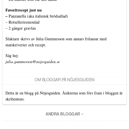
Favoritrecept just nu
–
Panzanella (aka italiensk brödsallad)
–
Rotselleriremoulad
–
2 gånger gravlax
Slaktarn
skrivs av Julia Gummesson som annars frilansar med
matskriverier och recept.
Säg hej:
julia.gummesson@nojesguiden.se
OM BLOGGAR PÅ NÖJESGUIDEN
Detta är en blogg på Nöjesguiden. Åsikterna som förs fram i bloggen är
skribentens.
ANDRA BLOGGAR