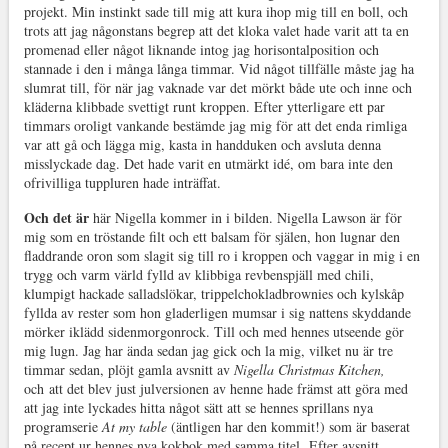
projekt. Min instinkt sade till mig att kura ihop mig till en boll, och
trots att jag någonstans begrep att det kloka valet hade varit att ta en
promenad eller något liknande intog jag horisontalposition och
stannade i den i många långa timmar. Vid något tillfälle måste jag ha
slumrat till, för när jag vaknade var det mörkt både ute och inne och
kläderna klibbade svettigt runt kroppen. Efter ytterligare ett par
timmars oroligt vankande bestämde jag mig för att det enda rimliga
var att gå och lägga mig, kasta in handduken och avsluta denna
misslyckade dag. Det hade varit en utmärkt idé, om bara inte den
ofrivilliga tuppluren hade inträffat.
Och det är
här Nigella kommer in i bilden. Nigella Lawson är för
mig som en tröstande filt och ett balsam för själen, hon lugnar den
fladdrande oron som slagit sig till ro i kroppen och vaggar in mig i en
trygg och varm värld fylld av klibbiga revbenspjäll med chili,
klumpigt hackade salladslökar, trippelchokladbrownies och kylskåp
fyllda av rester som hon gladerligen mumsar i sig nattens skyddande
mörker iklädd sidenmorgonrock. Till och med hennes utseende gör
mig lugn. Jag har ända sedan jag gick och la mig, vilket nu är tre
timmar sedan, plöjt gamla avsnitt av
Nigella Christmas Kitchen,
och att det blev just julversionen av henne hade främst att göra med
att jag inte lyckades hitta något sätt att se hennes sprillans nya
programserie
At my table
(äntligen har den kommit!) som är baserat
på recept ur hennes nya kokbok med samma titel. Efter avsnitt