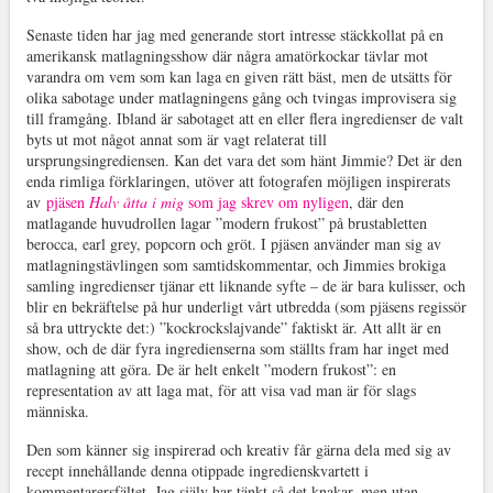
Senaste tiden har jag med generande stort intresse stäckkollat på en
amerikansk matlagningsshow där några amatörkockar tävlar mot
varandra om vem som kan laga en given rätt bäst, men de utsätts för
olika sabotage under matlagningens gång och tvingas improvisera sig
till framgång. Ibland är sabotaget att en eller flera ingredienser de valt
byts ut mot något annat som är vagt relaterat till
ursprungsingrediensen. Kan det vara det som hänt Jimmie? Det är den
enda rimliga förklaringen, utöver att fotografen möjligen inspirerats
av
pjäsen
Halv åtta i mig
som jag skrev om nyligen
, där den
matlagande huvudrollen lagar ”modern frukost” på brustabletten
berocca, earl grey, popcorn och gröt. I pjäsen använder man sig av
matlagningstävlingen som samtidskommentar, och Jimmies brokiga
samling ingredienser tjänar ett liknande syfte – de är bara kulisser, och
blir en bekräftelse på hur underligt vårt utbredda (som pjäsens regissör
så bra uttryckte det:) ”kockrockslajvande” faktiskt är. Att allt är en
show, och de där fyra ingredienserna som ställts fram har inget med
matlagning att göra. De är helt enkelt ”modern frukost”: en
representation av att laga mat, för att visa vad man är för slags
människa.
Den som känner sig inspirerad och kreativ får gärna dela med sig av
recept innehållande denna otippade ingredienskvartett i
kommentarersfältet. Jag själv har tänkt så det knakar, men utan