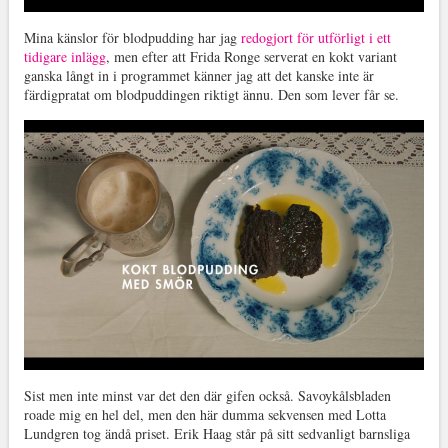
Mina känslor för blodpudding har jag
redogjort för utförligt i ett
tidigare inlägg
, men efter att Frida Ronge serverat en kokt variant
ganska långt in i programmet känner jag att det kanske inte är
färdigpratat om blodpuddingen riktigt ännu. Den som lever får se.
Sist men inte minst var det den där gifen också. Savoykålsbladen
roade mig en hel del, men den här dumma sekvensen med Lotta
Lundgren tog ändå priset. Erik Haag står på sitt sedvanligt barnsliga