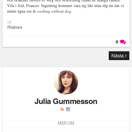
Vila i frid, Frances. Ingenting kommer vara sig likt utan dig nu när vi
måste ägna oss åt
cooking without dog
.
:,(
/Slaktarn
0
Läs kommentarer (
0
)
Nästa
Julia Gummesson
MER OM