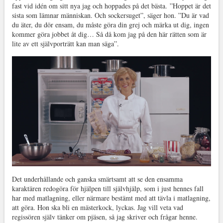
fast vid idén om sitt nya jag och hoppades på det bästa. ”Hoppet är det
sista som lämnar människan. Och sockersuget”, säger hon. ”Du är vad
du äter, du dör ensam, du måste göra din grej och märka ut dig, ingen
kommer göra jobbet åt dig… Så då kom jag på den här rätten som är
lite av ett självporträtt kan man säga”.
Det underhållande och ganska smärtsamt att se den ensamma
karaktären redogöra för hjälpen till självhjälp, som i just hennes fall
har med matlagning, eller närmare bestämt med att tävla i matlagning,
att göra. Hon ska bli en mästerkock, lyckas. Jag vill veta vad
regissören själv tänker om pjäsen, så jag skriver och frågar henne.