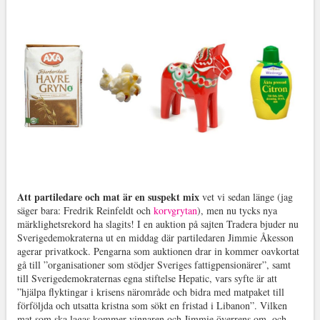
Att partiledare och mat är en suspekt mix
vet vi sedan länge (jag
säger bara: Fredrik Reinfeldt och
korvgrytan
), men nu tycks nya
märklighetsrekord ha slagits! I en auktion på sajten Tradera bjuder nu
Sverigedemokraterna ut en middag där partiledaren Jimmie Åkesson
agerar privatkock. Pengarna som auktionen drar in kommer oavkortat
gå till ”organisationer som stödjer Sveriges fattigpensionärer”, samt
till Sverigedemokraternas egna stiftelse Hepatic, vars syfte är att
”hjälpa flyktingar i krisens närområde och bidra med matpaket till
förföljda och utsatta kristna som sökt en fristad i Libanon”. Vilken
mat som ska lagas kommer vinnaren och Jimmie överrens om, och