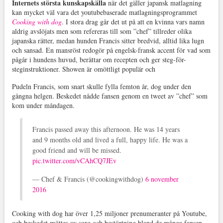
Internets största kunskapskälla
när det gäller japansk matlagning
kan mycket väl vara det youtubebaserade matlagningsprogrammet
Cooking with dog
. I stora drag går det ut på att en kvinna vars namn
aldrig avslöjats men som refereras till som ”chef” tillreder olika
japanska rätter, medan hunden Francis sitter bredvid, alltid lika lugn
och sansad. En mansröst redogör på engelsk-fransk accent för vad som
pågår i hundens huvud, berättar om recepten och ger steg-för-
steginstruktioner. Showen är omöttligt populär och
Pudeln Francis, som snart skulle fylla femton år, dog under den
gångna helgen. Beskedet nådde fansen genom en tweet av ”chef” som
kom under måndagen.
Francis passed away this afternoon. He was 14 years
and 9 months old and lived a full, happy life. He was a
good friend and will be missed.
pic.twitter.com/vCAhCQ7JEv
— Chef & Francis (@cookingwithdog)
6 november
2016
Cooking with dog har över 1,25 miljoner prenumeranter på Youtube,
och beskedet möttes av sorg och bestörtning bland de många fansen.