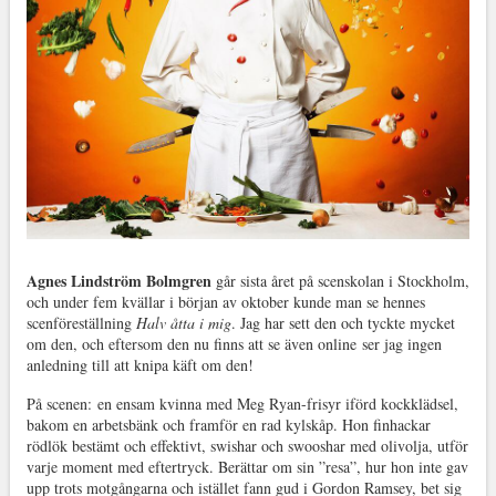
Agnes Lindström Bolmgren
går sista året på scenskolan i Stockholm,
och under fem kvällar i början av oktober kunde man se hennes
scenföreställning
Halv åtta i mig
. Jag har sett den och tyckte mycket
om den, och eftersom den nu finns att se även online ser jag ingen
anledning till att knipa käft om den!
På scenen: en ensam kvinna med Meg Ryan-frisyr iförd kockklädsel,
bakom en arbetsbänk och framför en rad kylskåp. Hon finhackar
rödlök bestämt och effektivt, swishar och swooshar med olivolja, utför
varje moment med eftertryck. Berättar om sin ”resa”, hur hon inte gav
upp trots motgångarna och istället fann gud i Gordon Ramsey, bet sig