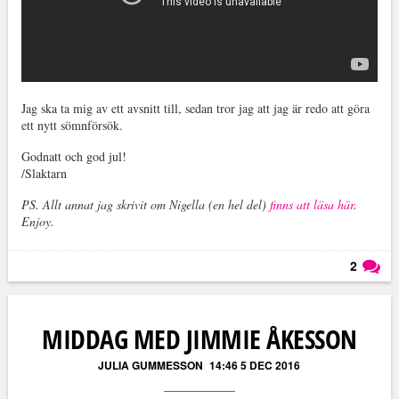
Jag ska ta mig av ett avsnitt till, sedan tror jag att jag är redo att göra
ett nytt sömnförsök.
Godnatt och god jul!
/Slaktarn
PS. Allt annat jag skrivit om Nigella (en hel del)
finns att läsa här
.
Enjoy.
2
Läs kommentarer (
2
)
MIDDAG MED JIMMIE ÅKESSON
JULIA GUMMESSON
14:46 5 DEC 2016