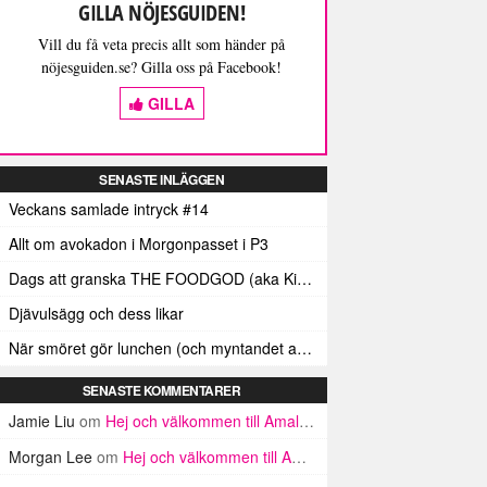
GILLA NÖJESGUIDEN!
Vill du få veta precis allt som händer på
nöjesguiden.se? Gilla oss på Facebook!
GILLA
SENASTE INLÄGGEN
Veckans samlade intryck #14
Allt om avokadon i Morgonpasset i P3
Dags att granska THE FOODGOD (aka Kim Kardashians matinstagrammande bästis)
Djävulsägg och dess likar
När smöret gör lunchen (och myntandet av termen ”Smörindex”)
SENASTE KOMMENTARER
Jamie Liu
om
Hej och välkommen till Amalfikusten
Morgan Lee
om
Hej och välkommen till Amalfikusten