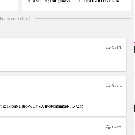
20 Apr | Dags att granska THE FOODGOD (aka Kim Kardashians matinstagrammande bästis)
dream come true”
Svara
Svara
butiken-som-alltid-%C3%A4r-obemannad-1.37235
Svara