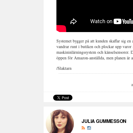
Systemet bygger på att kunden skaffar sig en
vandrar runt i butiken och plockar upp varor s
maskininlärningssystem och känselsensorer. De
öppen för Amazon-anställda, men planen är att
/Slaktarn
JULIA GUMMESSON