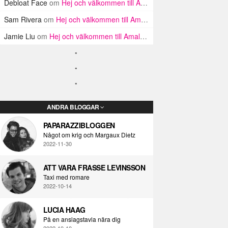
Debloat Face
om
Hej och välkommen till Amalfikusten
Sam Rivera
om
Hej och välkommen till Amalfikusten
Jamie Liu
om
Hej och välkommen till Amalfikusten
ANDRA BLOGGAR
PAPARAZZIBLOGGEN
Något om krig och Margaux Dietz
2022-11-30
ATT VARA FRASSE LEVINSSON
Taxi med romare
2022-10-14
LUCIA HAAG
På en anslagstavla nära dig
2022-10-10