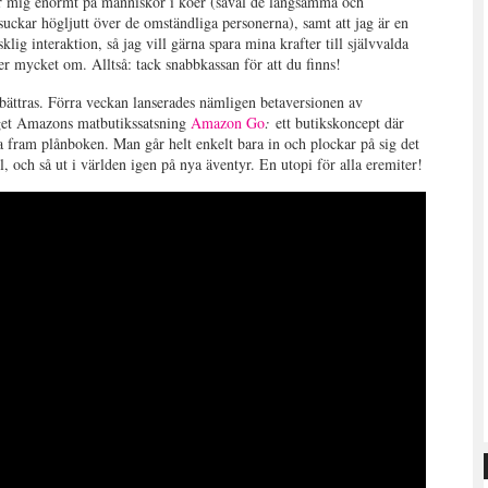
stör mig enormt på människor i köer (såväl de långsamma och
uckar högljutt över de omständliga personerna), samt att jag är en
lig interaktion, så jag vill gärna spara mina krafter till självvalda
r mycket om. Alltså: tack snabbkassan för att du finns!
örbättras. Förra veckan lanserades nämligen betaversionen av
aget Amazons matbutikssatsning
Amazon Go
:
ett butikskoncept där
a fram plånboken. Man går helt enkelt bara in och plockar på sig det
, och så ut i världen igen på nya äventyr. En utopi för alla eremiter!