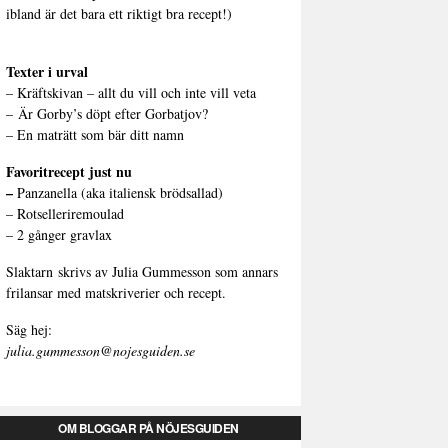
ibland är det bara ett riktigt bra recept!)
Texter i urval
–
Kräftskivan – allt du vill och inte vill veta
–
Är Gorby’s döpt efter Gorbatjov?
–
En maträtt som bär ditt namn
Favoritrecept just nu
–
Panzanella (aka italiensk brödsallad)
–
Rotselleriremoulad
–
2 gånger gravlax
Slaktarn
skrivs av Julia Gummesson som annars
frilansar med matskriverier och recept.
Säg hej:
julia.gummesson@nojesguiden.se
OM BLOGGAR PÅ NÖJESGUIDEN