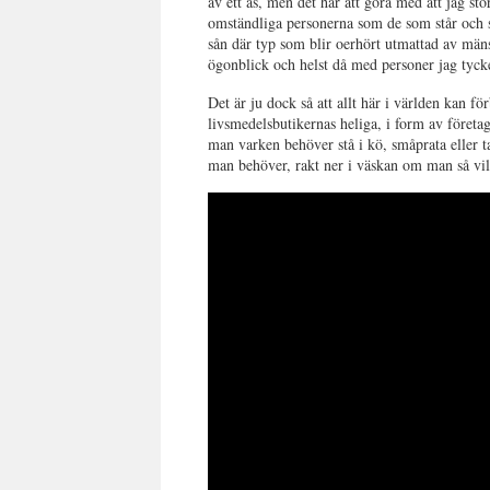
av ett as, men det har att göra med att jag 
omständliga personerna som de som står och s
sån där typ som blir oerhört utmattad av mänsk
ögonblick och helst då med personer jag tycke
Det är ju dock så att allt här i världen kan f
livsmedelsbutikernas heliga, i form av föret
man varken behöver stå i kö, småprata eller t
man behöver, rakt ner i väskan om man så vill