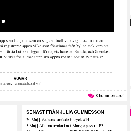
 app som fungerar som en slags virtuell kundvagn, och när man
å registrerar appen vilka som försvinner från hyllan tack vare ett
n första butiken ligger i företagets hemstad Seattle, och är endast
 butiker för allmänheten ska öppna redan i början av nästa år.
TAGGAR
amazon
,
livsmedelsbutiker
3 kommentarer
SENAST FRÅN JULIA GUMMESSON
20 Maj | Veckans samlade intryck #14
3 Maj | Allt om avokadon i Morgonpasset i P3