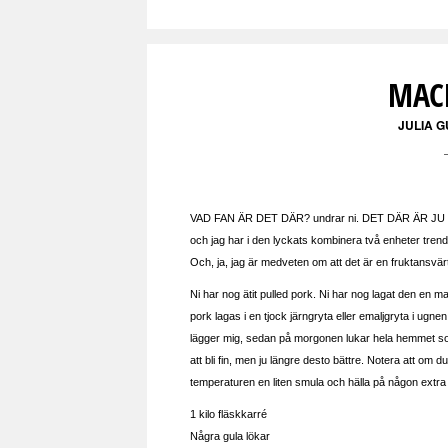
MACK
JULIA 
VAD FAN ÄR DET DÄR? undrar ni. DET DÄR ÄR JU I
och jag har i den lyckats kombinera två enheter tre
Och, ja, jag är medveten om att det är en fruktansvärt f
Ni har nog ätit pulled pork. Ni har nog lagat den en 
pork lagas i en tjock järngryta eller emaljgryta i ugn
lägger mig, sedan på morgonen lukar hela hemmet so
att bli fin, men ju längre desto bättre. Notera att om
temperaturen en liten smula och hälla på någon extra d
1 kilo fläskkarré
Några gula lökar