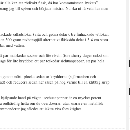
är alla kan äta rödkokt fläsk, då har kommunismen lyckats”.
prang jag till spisen och började mixtra. Nu ska ni få veta hur man
ackade salladslökar (vita och gröna delar), tre finhackade vitlökar,
dan 500 gram revbenspjäll alternativt fläsksida delat i 3-4 cm stora
sedan med vatten.
ett par matskedar socker och lite risvin (torr sherry duger också om
dags för lite kryddor: ett par teskedar sichuanpeppar, ett par hela
edo genommört, plocka sedan ur kryddorna (stjärnanisen och
ad) och reducera sedan ner såsen på hög värme till en klibbig sirap.
En hjälpande hand på vägen: sechuanpeppar är en mycket potent
a outhärdlig hetta om du överdoserar, utan snarare en metallisk
mmenderar jag således att iaktta viss försiktighet.