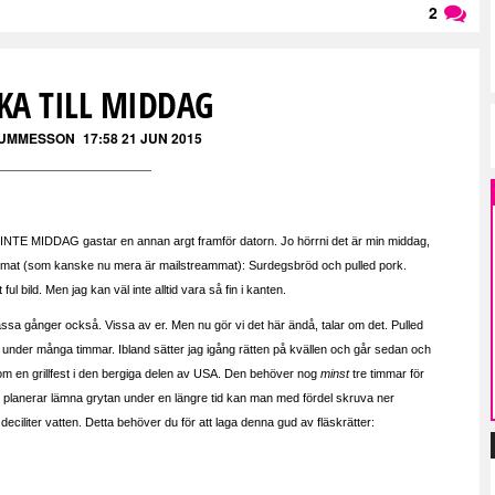
2
Läs kommentarer (
2
)
A TILL MIDDAG
GUMMESSON
17:58 21 JUN 2015
NTE MIDDAG gastar en annan argt framför datorn.
Jo hörrni det är min middag,
ndmat (som kanske nu mera är mailstreammat): Surdegsbröd och pulled pork.
ul bild. Men jag kan väl inte alltid vara så fin i kanten.
massa gånger också. Vissa av er. Men nu gör vi det här ändå, talar om det. Pulled
en under många timmar. Ibland sätter jag igång rätten på kvällen och går sedan och
m en grillfest i den bergiga delen av USA. Den behöver nog
minst
tre timmar för
 du planerar lämna grytan under en längre tid kan man med fördel skruva ner
eciliter vatten. Detta behöver du för att laga denna gud av fläskrätter: