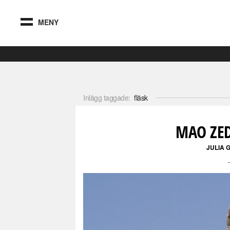
MENY
Inlägg taggade:
fläsk
MAO ZED
JULIA