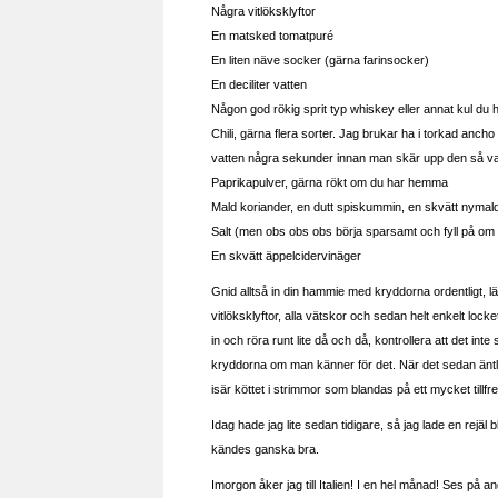
Några vitlöksklyftor
En matsked tomatpuré
En liten näve socker (gärna farinsocker)
En deciliter vatten
Någon god rökig sprit typ whiskey eller annat kul d
Chili, gärna flera sorter. Jag brukar ha i torkad anc
vatten några sekunder innan man skär upp den så vakn
Paprikapulver, gärna rökt om du har hemma
Mald koriander, en dutt spiskummin, en skvätt nymal
Salt (men obs obs obs börja sparsamt och fyll på om
En skvätt äppelcidervinäger
Gnid alltså in din hammie med kryddorna ordentligt, läg
vitlöksklyftor, alla vätskor och sedan helt enkelt lock
in och röra runt lite då och då, kontrollera att det inte
kryddorna om man känner för det. När det sedan äntlig
isär köttet i strimmor som blandas på ett mycket tillf
Idag hade jag lite sedan tidigare, så jag lade en rejä
kändes ganska bra.
Imorgon åker jag till Italien! I en hel månad! Ses på a