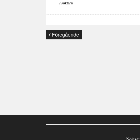
/Slaktarn
Föregående
Nöjesgu