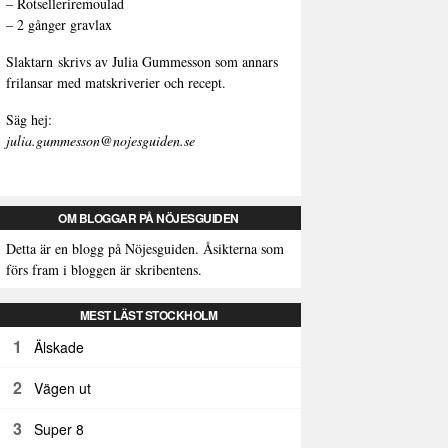
–
Rotselleriremoulad
–
2 gånger gravlax
Slaktarn
skrivs av Julia Gummesson som annars
frilansar med matskriverier och recept.
Säg hej:
julia.gummesson@nojesguiden.se
OM BLOGGAR PÅ NÖJESGUIDEN
Detta är en blogg på Nöjesguiden. Åsikterna som
förs fram i bloggen är skribentens.
MEST LÄST STOCKHOLM
1
Älskade
2
Vägen ut
3
Super 8