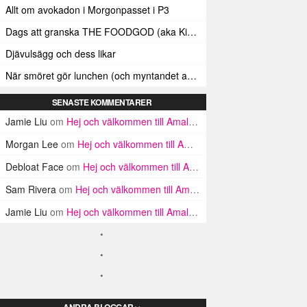
Allt om avokadon i Morgonpasset i P3
Dags att granska THE FOODGOD (aka Kim Kardashians matinstagrammande bästis)
Djävulsägg och dess likar
När smöret gör lunchen (och myntandet av termen ”Smörindex”)
SENASTE KOMMENTARER
Jamie Liu
om
Hej och välkommen till Amalfikusten
Morgan Lee
om
Hej och välkommen till Amalfikusten
Debloat Face
om
Hej och välkommen till Amalfikusten
Sam Rivera
om
Hej och välkommen till Amalfikusten
Jamie Liu
om
Hej och välkommen till Amalfikusten
ANDRA BLOGGAR