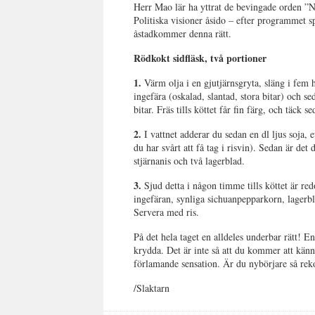
Herr Mao lär ha yttrat de bevingade orden ”N
Politiska visioner åsido – efter programmet s
åstadkommer denna rätt.
Rödkokt sidfläsk, två portioner
1.
Värm olja i en gjutjärnsgryta, släng i fem h
ingefära (oskalad, slantad, stora bitar) och se
bitar. Fräs tills köttet får fin färg, och täck 
2.
I vattnet adderar du sedan en dl ljus soja, 
du har svårt att få tag i risvin). Sedan är det 
stjärnanis och två lagerblad.
3.
Sjud detta i någon timme tills köttet är r
ingefäran, synliga sichuanpepparkorn, lagerbl
Servera med ris.
På det hela taget en alldeles underbar rätt! 
krydda. Det är inte så att du kommer att känn
förlamande sensation. Är du nybörjare så reko
/Slaktarn