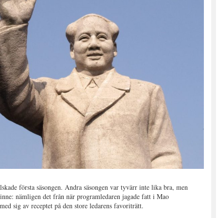
skade första säsongen. Andra säsongen var tyvärr inte lika bra, men
 sinne: nämligen det från när programledaren jagade fatt i Mao
d sig av receptet på den store ledarens favoriträtt.