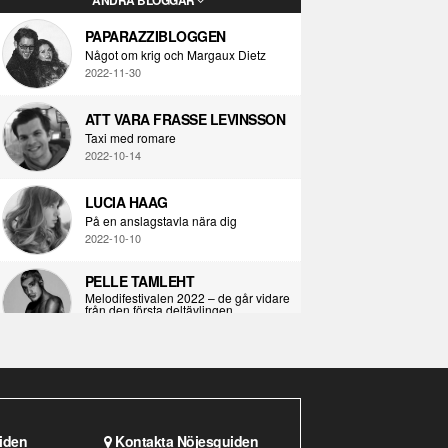
PAPARAZZIBLOGGEN
Något om krig och Margaux Dietz
2022-11-30
ATT VARA FRASSE LEVINSSON
Taxi med romare
2022-10-14
LUCIA HAAG
På en anslagstavla nära dig
2022-10-10
PELLE TAMLEHT
Melodifestivalen 2022 – de går vidare
från den första deltävlingen
2022-02-02
I KORPENS SKUGGA
Själva definitionen av ondska
2021-06-28
iden
Kontakta Nöjesguiden