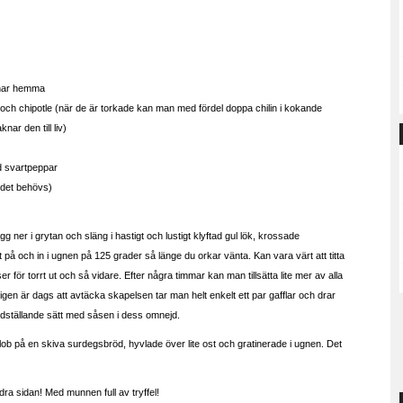
u har hemma
ho och chipotle (när de är torkade kan man med fördel doppa chilin i kokande
ar den till liv)
d svartpeppar
 det behövs)
g ner i grytan och släng i hastigt och lustigt klyftad gul lök, krossade
et på och in i ugnen på 125 grader så länge du orkar vänta. Kan vara värt att titta
 ser för torrt ut och så vidare. Efter några timmar kan man tillsätta lite mer av alla
en är dags att avtäcka skapelsen tar man helt enkelt ett par gafflar och drar
redställande sätt med såsen i dess omnejd.
l blob på en skiva surdegsbröd, hyvlade över lite ost och gratinerade i ugnen. Det
ndra sidan! Med munnen full av tryffel!