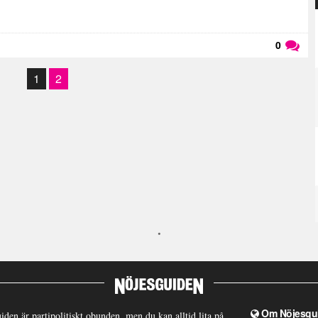
0
Läs kommentarer (
0
)
1
2
Om Nöjesgu
iden är partipolitiskt obunden, men du kan alltid lita på