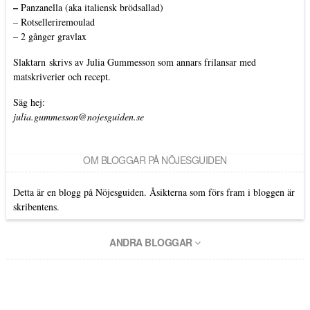
–
Panzanella (aka italiensk brödsallad)
–
Rotselleriremoulad
–
2 gånger gravlax
Slaktarn
skrivs av Julia Gummesson som annars frilansar med
matskriverier och recept.
Säg hej:
julia.gummesson@nojesguiden.se
OM BLOGGAR PÅ NÖJESGUIDEN
Detta är en blogg på Nöjesguiden. Åsikterna som förs fram i bloggen är
skribentens.
ANDRA BLOGGAR