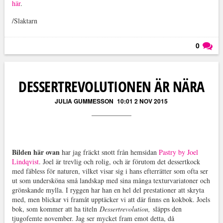
här
.
/Slaktarn
0
Läs kommentarer (
0
)
DESSERTREVOLUTIONEN ÄR NÄRA
JULIA GUMMESSON
10:01 2 NOV 2015
Bilden här ovan
har jag fräckt snott från hemsidan
Pastry by Joel
Lindqvist
. Joel är trevlig och rolig, och är förutom det dessertkock
med fäbless för naturen, vilket visar sig i hans efterrätter som ofta ser
ut som undersköna små landskap med sina många texturvariatoner och
grönskande mylla. I ryggen har han en hel del prestationer att skryta
med, men blickar vi framåt upptäcker vi att där finns en kokbok. Joels
bok, som kommer att ha titeln
Dessertrevolution,
släpps den
tjugofemte november. Jag ser mycket fram emot detta, då