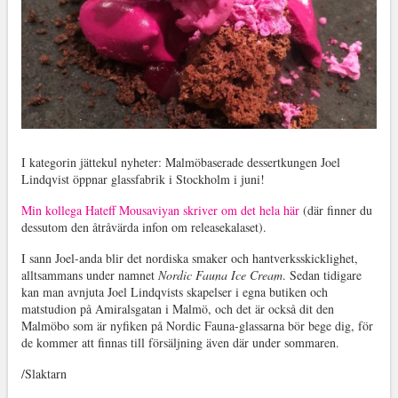
I kategorin jättekul nyheter: Malmöbaserade dessertkungen Joel
Lindqvist öppnar glassfabrik i Stockholm i juni!
Min kollega Hateff Mousaviyan skriver om det hela här
(där finner du
dessutom den åtråvärda infon om releasekalaset).
I sann Joel-anda blir det nordiska smaker och hantverksskicklighet,
alltsammans under namnet
Nordic Fauna Ice Cream
. Sedan tidigare
kan man avnjuta Joel Lindqvists skapelser i egna butiken och
matstudion på Amiralsgatan i Malmö, och det är också dit den
Malmöbo som är nyfiken på Nordic Fauna-glassarna bör bege dig, för
de kommer att finnas till försäljning även där under sommaren.
/Slaktarn