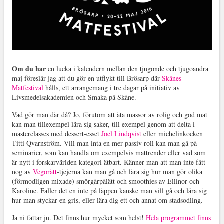
Om du har
en lucka i kalendern mellan den tjugonde och tjugoandra
maj föreslår jag att du gör en utflykt till Brösarp där
Skånes
Matfestival
hålls, ett arrangemang i tre dagar på initiativ av
Livsmedelsakademien och Smaka på Skåne.
Vad gör man där då? Jo, förutom att äta massor av rolig och god mat
kan man tillexempel lära sig saker, till exempel genom att delta i
masterclasses med dessert-esset
Joel Lindqvist
eller michelinkocken
Titti Qvarnström. Vill man inta en mer passiv roll kan man gå på
seminarier, som kan handla om exempelvis mattrender eller vad som
är nytt i forskarvärlden kategori ätbart. Känner man att man inte fått
nog av
Vegorätt
-tjejerna kan man gå och lära sig hur man gör olika
(förmodligen mixade) smörgårpålätt och smoothies av Ellinor och
Karoline. Faller det en inte på läppen kanske man vill gå och lära sig
hur man styckar en gris, eller lära dig ett och annat om stadsodling.
Ja ni fattar ju. Det finns hur mycket som helst!
Hela programmet finns