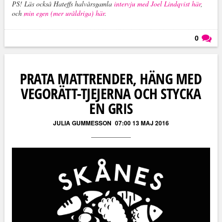
PS! Läs också Hateffs halvårsgamla
intervju med Joel Lindqvist här
,
och
min egen (mer uråldriga) här
.
0
Läs kommentarer (
0
)
PRATA MATTRENDER, HÄNG MED
VEGORÄTT-TJEJERNA OCH STYCKA
EN GRIS
JULIA GUMMESSON
07:00 13 MAJ 2016