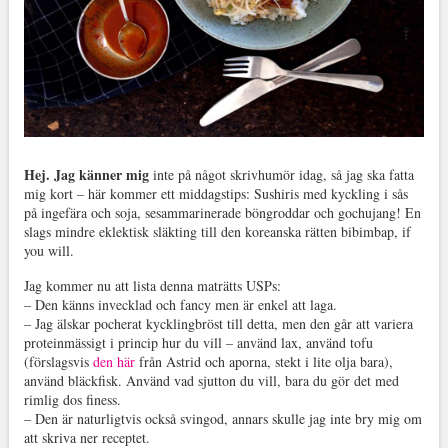
Hej. Jag känner mig
inte på något skrivhumör idag, så jag ska fatta
mig kort – här kommer ett middagstips: Sushiris med kyckling i sås
på ingefära och soja, sesammarinerade böngroddar och gochujang! En
slags mindre eklektisk släkting till den koreanska rätten bibimbap, if
you will.
Jag kommer nu att lista denna maträtts USPs:
– Den känns invecklad och fancy men är enkel att laga.
– Jag älskar pocherat kycklingbröst till detta, men den går att variera
proteinmässigt i princip hur du vill – använd lax, använd tofu
(förslagsvis
den här
från Astrid och aporna, stekt i lite olja bara),
använd bläckfisk. Använd vad sjutton du vill, bara du gör det med
rimlig dos finess.
– Den är naturligtvis också svingod, annars skulle jag inte bry mig om
att skriva ner receptet.