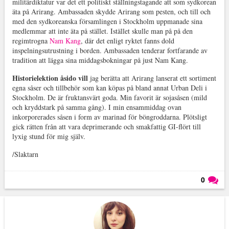
militärdiktatur var det ett politiskt ställningstagande att som sydkorean
äta på Arirang. Ambassaden skydde Arirang som pesten, och till och
med den sydkoreanska församlingen i Stockholm uppmanade sina
medlemmar att inte äta på stället. Istället skulle man på på den
regimtrogna
Nam Kang
, där det enligt ryktet fanns dold
inspelningsutrustning i borden. Ambassaden tenderar fortfarande av
tradition att lägga sina middagsbokningar på just Nam Kang.
Historielektion åsido vill
jag berätta att Arirang lanserat ett sortiment
egna såser och tillbehör som kan köpas på bland annat Urban Deli i
Stockholm. De är fruktansvärt goda. Min favorit är sojasåsen (mild
och kryddstark på samma gång). I min ensammiddag ovan
inkorporerades såsen i form av marinad för böngroddarna. Plötsligt
gick rätten från att vara deprimerande och smakfattig GI-flört till
lyxig stund för mig själv.
/Slaktarn
0
Läs kommentarer (
0
)