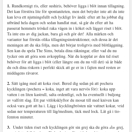
1.
Rundkornigt ris, eller sushiris, behöver ligga i blöt innan tillagning.
Det kan förstöra lite för spontaniteten, men det betyder inte att du inte
kan leva ett njutningsfullt och lyckligt liv ändå: efter att ha jobbat dig
utbränd hela dagen och sedan handlat mat, så går du efter att ha
passerat hemmets tröskel raka vägen in i köket och lägger riset i blöt.
Ta inte ens av dig jackan, bara gå och gör det! Alla märken och
varianter har förstås olika tillagningsinstruktioner, och dessa är det
meningen att du ska följa, men det börjar troligtvis med blötläggning.
Sen kan du spela The Sims, betala dina räkningar, eller vad du nu
tycker om att göra som avkoppling. När du kopplat av den tid riset
behöver för att ligga i blöt (eller längre om du nu vill det) så är både
du och dina riskorn i perfekt skick att ge er in i fajten med resten av
middagens råvaror.
2.
Sätt igång med att koka riset. Bered dig sedan på att pochera
kycklingen (pochera = koka, inget att vara nervös för): koka upp
vatten i en liten kastrull, salta ordentligt, och ha eventuellt i buljong
av valfritt slag. Ett par vitlöksklyftor du mosat till med kniven kan
också vara gott att ha i. Lägg i kycklingbrösten när vattnet kokar, vrid
sedan ner temperaturen till låg/medium, täck med lock. Låt gå i tio-
femton minuter.
3.
Under tiden riset och kycklingen gör sin grej ska du göra
din
grej,