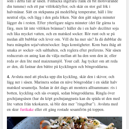
som i detta fall är såsen. Finhacka ingefära (tänk en bit motsvarande
din tumme) och ett par vitlöksklyftor, och skär en stor gul lök i
halvmånar. Sätt en stekpanna på medel/hög temperatur, häll i lite
neutral olja, och lägg i den gula löken. När den gått några minuter
lägger du i resten. Efter ytterligare några minuter (det får gärna ta
färg, men låt inte vitlöken brännas!) häller du i en halv deciliter soja
och lika mycket vatten, och en matsked socker. Rör runt och se på
medan allt bubblar och lever om. Vill du ha mer sås? Ja då dubblar du
bara mängden soja/vatten/socker. Inga konstigheter. Kom bara ihåg att
smaka av socker- och salthalten, och reglera efter preferens. När såsen
reducerats en aning kan du välja mellan att ha den som den är, eller
reda av den lite med maizenamjöl. Your call. Jag tycker om att reda
av den, då fastnar den bättre på kycklingen och böngroddarna.
4.
Avsluta med att plocka upp din kyckling, skär den i skivor, och
lägg ner i såsen. Marinera sedan en näve böngroddar i en sådär halv
matsked sesamolja. Sedan är det dags att montera alltsammans: ris i
botten, kyckling och sås ovanpå, sedan böngroddarna. Ringla över
gochijangsåsen (har du köpt gochujangpasta kan du späda ut den med
lite vatten från tekokaren, så blir den mer ”ringelbar”). Avsluta med
en skur
furikake
eller ett gäng rostade sesamfrön på toppen.