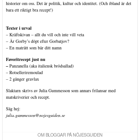
historier om oss. Det är politik, kultur och identitet. (Och ibland är det
bara ett riktigt bra recept!)
Texter i urval
–
Kräftskivan – allt du vill och inte vill veta
–
Är Gorby’s döpt efter Gorbatjov?
–
En maträtt som bär ditt namn
Favoritrecept just nu
–
Panzanella (aka italiensk brödsallad)
–
Rotselleriremoulad
–
2 gånger gravlax
Slaktarn
skrivs av Julia Gummesson som annars frilansar med
matskriverier och recept.
Säg hej:
julia.gummesson@nojesguiden.se
OM BLOGGAR PÅ NÖJESGUIDEN