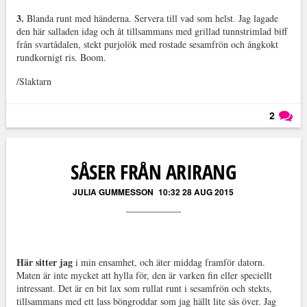
3.
Blanda runt med händerna. Servera till vad som helst. Jag lagade
den här salladen idag och åt tillsammans med grillad tunnstrimlad biff
från svartådalen, stekt purjolök med rostade sesamfrön och ångkokt
rundkornigt ris. Boom.
/Slaktarn
2
Läs kommentarer (
2
)
SÅSER FRÅN ARIRANG
JULIA GUMMESSON
10:32 28 AUG 2015
Här sitter jag
i min ensamhet, och äter middag framför datorn.
Maten är inte mycket att hylla för, den är varken fin eller speciellt
intressant. Det är en bit lax som rullat runt i sesamfrön och stekts,
tillsammans med ett lass böngroddar som jag hällt lite sås över. Jag