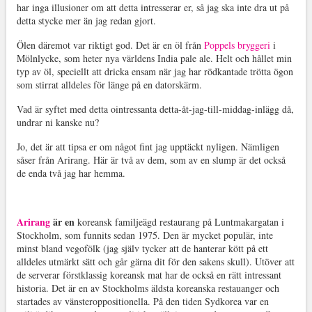
har inga illusioner om att detta intresserar er, så jag ska inte dra ut på
detta stycke mer än jag redan gjort.
Ölen däremot var riktigt god. Det är en öl från
Poppels bryggeri
i
Mölnlycke, som heter nya världens India pale ale. Helt och hållet min
typ av öl, speciellt att dricka ensam när jag har rödkantade trötta ögon
som stirrat alldeles för länge på en datorskärm.
Vad är syftet med detta ointressanta detta-åt-jag-till-middag-inlägg då,
undrar ni kanske nu?
Jo, det är att tipsa er om något fint jag upptäckt nyligen. Nämligen
såser från Arirang. Här är två av dem, som av en slump är det också
de enda två jag har hemma.
Arirang
är en
koreansk familjeägd restaurang på Luntmakargatan i
Stockholm, som funnits sedan 1975. Den är mycket populär, inte
minst bland vegofölk (jag själv tycker att de hanterar kött på ett
alldeles utmärkt sätt och går gärna dit för den sakens skull). Utöver att
de serverar förstklassig koreansk mat har de också en rätt intressant
historia. Det är en av Stockholms äldsta koreanska restauanger och
startades av vänsteroppositionella. På den tiden Sydkorea var en