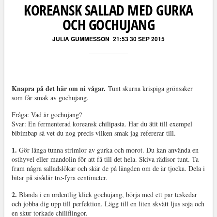
KOREANSK SALLAD MED GURKA
OCH GOCHUJANG
JULIA GUMMESSON
21:53 30 SEP 2015
Knapra på det här om ni vågar.
Tunt skurna krispiga grönsaker
som får smak av gochujang.
Fråga: Vad är gochujang?
Svar: En fermenterad koreansk chilipasta. Har du ätit till exempel
bibimbap så vet du nog precis vilken smak jag refererar till.
1.
Gör långa tunna strimlor av gurka och morot. Du kan använda en
osthyvel eller mandolin för att få till det hela. Skiva rädisor tunt. Ta
fram några salladslökar och skär de på längden om de är tjocka. Dela i
bitar på sisådär tre-fyra centimeter.
2.
Blanda i en ordentlig klick gochujang, börja med ett par teskedar
och jobba dig upp till perfektion. Lägg till en liten skvätt ljus soja och
en skur torkade chiliflingor.