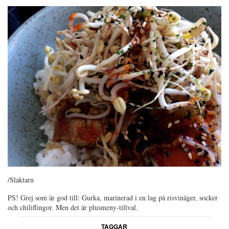
/Slaktarn
PS! Grej som är god till: Gurka, marinerad i en lag på risvinäger, socker
och chiliflingor. Men det är plusmeny-tillval.
TAGGAR