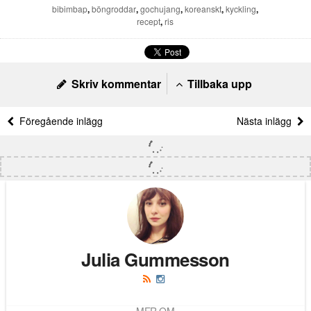
bibimbap
,
böngroddar
,
gochujang
,
koreanskt
,
kyckling
,
recept
,
ris
Skriv kommentar
Tillbaka upp
Föregående inlägg
Nästa inlägg
Julia Gummesson
MER OM