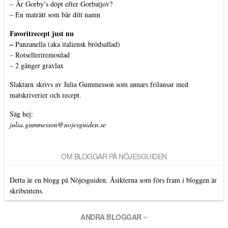
–
Är Gorby’s döpt efter Gorbatjov?
–
En maträtt som bär ditt namn
Favoritrecept just nu
–
Panzanella (aka italiensk brödsallad)
–
Rotselleriremoulad
–
2 gånger gravlax
Slaktarn
skrivs av Julia Gummesson som annars frilansar med
matskriverier och recept.
Säg hej:
julia.gummesson@nojesguiden.se
OM BLOGGAR PÅ NÖJESGUIDEN
Detta är en blogg på Nöjesguiden. Åsikterna som förs fram i bloggen är
skribentens.
ANDRA BLOGGAR