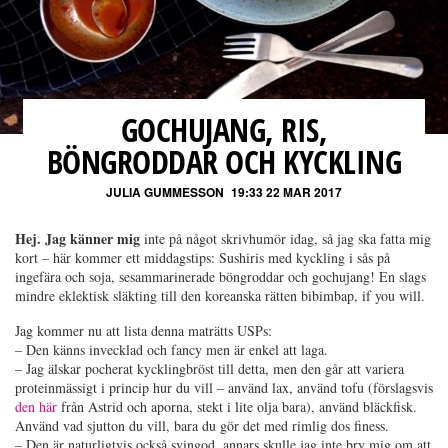
GOCHUJANG, RIS,
BÖNGRODDAR OCH KYCKLING
JULIA GUMMESSON
19:33 22 MAR 2017
Hej. Jag känner mig
inte på något skrivhumör idag, så jag ska fatta mig
kort – här kommer ett middagstips: Sushiris med kyckling i sås på
ingefära och soja, sesammarinerade böngroddar och gochujang! En slags
mindre eklektisk släkting till den koreanska rätten bibimbap, if you will.
Jag kommer nu att lista denna maträtts USPs:
– Den känns invecklad och fancy men är enkel att laga.
– Jag älskar pocherat kycklingbröst till detta, men den går att variera
proteinmässigt i princip hur du vill – använd lax, använd tofu (förslagsvis
den här
från Astrid och aporna, stekt i lite olja bara), använd bläckfisk.
Använd vad sjutton du vill, bara du gör det med rimlig dos finess.
– Den är naturligtvis också svingod, annars skulle jag inte bry mig om att