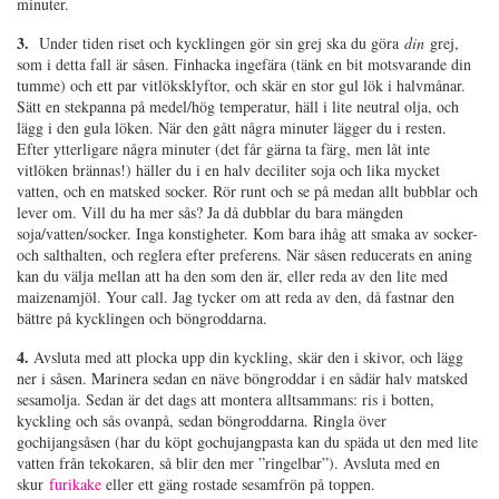
minuter.
3.
Under tiden riset och kycklingen gör sin grej ska du göra
din
grej,
som i detta fall är såsen. Finhacka ingefära (tänk en bit motsvarande din
tumme) och ett par vitlöksklyftor, och skär en stor gul lök i halvmånar.
Sätt en stekpanna på medel/hög temperatur, häll i lite neutral olja, och
lägg i den gula löken. När den gått några minuter lägger du i resten.
Efter ytterligare några minuter (det får gärna ta färg, men låt inte
vitlöken brännas!) häller du i en halv deciliter soja och lika mycket
vatten, och en matsked socker. Rör runt och se på medan allt bubblar och
lever om. Vill du ha mer sås? Ja då dubblar du bara mängden
soja/vatten/socker. Inga konstigheter. Kom bara ihåg att smaka av socker-
och salthalten, och reglera efter preferens. När såsen reducerats en aning
kan du välja mellan att ha den som den är, eller reda av den lite med
maizenamjöl. Your call. Jag tycker om att reda av den, då fastnar den
bättre på kycklingen och böngroddarna.
4.
Avsluta med att plocka upp din kyckling, skär den i skivor, och lägg
ner i såsen. Marinera sedan en näve böngroddar i en sådär halv matsked
sesamolja. Sedan är det dags att montera alltsammans: ris i botten,
kyckling och sås ovanpå, sedan böngroddarna. Ringla över
gochijangsåsen (har du köpt gochujangpasta kan du späda ut den med lite
vatten från tekokaren, så blir den mer ”ringelbar”). Avsluta med en
skur
furikake
eller ett gäng rostade sesamfrön på toppen.