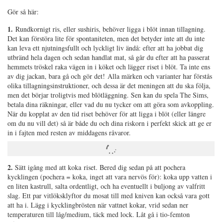
Gör så här:
1.
Rundkornigt ris, eller sushiris, behöver ligga i blöt innan tillagning.
Det kan förstöra lite för spontaniteten, men det betyder inte att du inte
kan leva ett njutningsfullt och lyckligt liv ändå: efter att ha jobbat dig
utbränd hela dagen och sedan handlat mat, så går du efter att ha passerat
hemmets tröskel raka vägen in i köket och lägger riset i blöt. Ta inte ens
av dig jackan, bara gå och gör det! Alla märken och varianter har förstås
olika tillagningsinstruktioner, och dessa är det meningen att du ska följa,
men det börjar troligtvis med blötläggning. Sen kan du spela The Sims,
betala dina räkningar, eller vad du nu tycker om att göra som avkoppling.
När du kopplat av den tid riset behöver för att ligga i blöt (eller längre
om du nu vill det) så är både du och dina riskorn i perfekt skick att ge er
in i fajten med resten av middagens råvaror.
2.
Sätt igång med att koka riset. Bered dig sedan på att pochera
kycklingen (pochera = koka, inget att vara nervös för): koka upp vatten i
en liten kastrull, salta ordentligt, och ha eventuellt i buljong av valfritt
slag. Ett par vitlöksklyftor du mosat till med kniven kan också vara gott
att ha i. Lägg i kycklingbrösten när vattnet kokar, vrid sedan ner
temperaturen till låg/medium, täck med lock. Låt gå i tio-femton