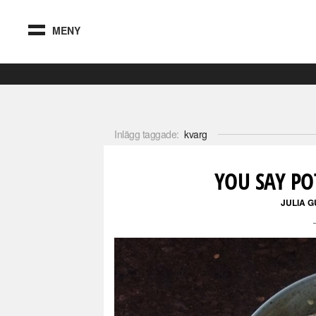
MENY
Inlägg taggade:
kvarg
YOU SAY PO
JULIA 