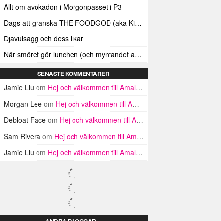
Allt om avokadon i Morgonpasset i P3
Dags att granska THE FOODGOD (aka Kim Kardashians matinstagrammande bästis)
Djävulsägg och dess likar
När smöret gör lunchen (och myntandet av termen ”Smörindex”)
SENASTE KOMMENTARER
Jamie Liu
om
Hej och välkommen till Amalfikusten
Morgan Lee
om
Hej och välkommen till Amalfikusten
Debloat Face
om
Hej och välkommen till Amalfikusten
Sam Rivera
om
Hej och välkommen till Amalfikusten
Jamie Liu
om
Hej och välkommen till Amalfikusten
ANDRA BLOGGAR