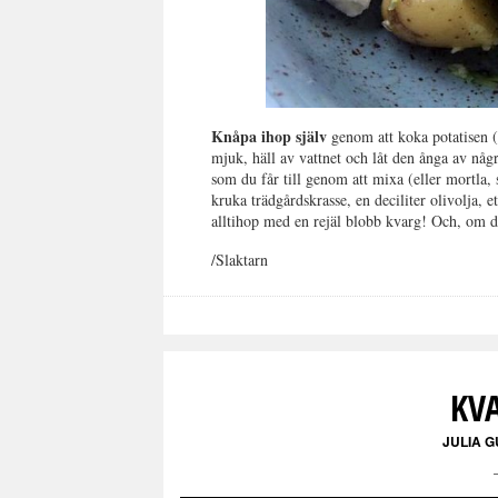
Knåpa ihop själv
genom att koka potatisen (e
mjuk, häll av vattnet och låt den ånga av någr
som du får till genom att mixa (eller mortla,
kruka trädgårdskrasse, en deciliter olivolja, 
alltihop med en rejäl blobb kvarg! Och, om du
/Slaktarn
KV
JULIA 