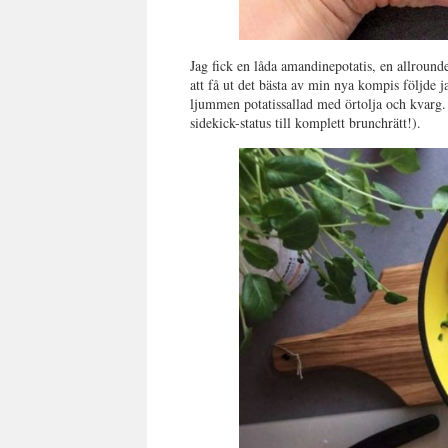
Jag fick en låda amandinepotatis, en allroun
att få ut det bästa av min nya kompis följde ja
ljummen potatissallad med örtolja och kvarg. Oc
sidekick-status till komplett brunchrätt!).