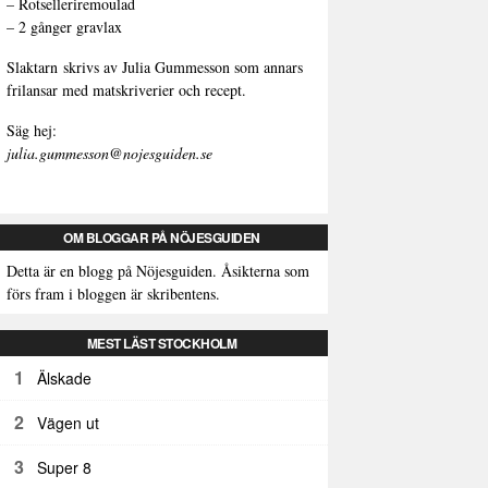
–
Rotselleriremoulad
–
2 gånger gravlax
Slaktarn
skrivs av Julia Gummesson som annars
frilansar med matskriverier och recept.
Säg hej:
julia.gummesson@nojesguiden.se
OM BLOGGAR PÅ NÖJESGUIDEN
Detta är en blogg på Nöjesguiden. Åsikterna som
förs fram i bloggen är skribentens.
MEST LÄST STOCKHOLM
1
Älskade
2
Vägen ut
3
Super 8