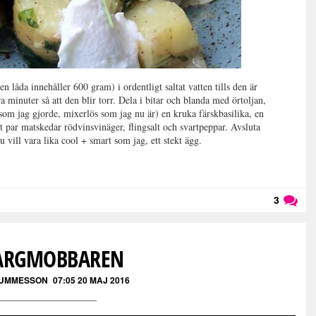
n låda innehåller 600 gram) i ordentligt saltat vatten tills den är
a minuter så att den blir torr. Dela i bitar och blanda med örtoljan,
 som jag gjorde, mixerlös som jag nu är) en kruka färskbasilika, en
ett par matskedar rödvinsvinäger, flingsalt och svartpeppar. Avsluta
 vill vara lika cool + smart som jag, ett stekt ägg.
3
Läs kommentarer (
3
)
ARGMOBBAREN
GUMMESSON
07:05 20 MAJ 2016