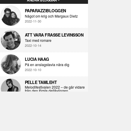
PAPARAZZIBLOGGEN
Något om krig och Margaux Dietz
2022-11-30
ATT VARA FRASSE LEVINSSON
Taxi med romare
2022-10-14
LUCIA HAAG
På en anslagstavla nära dig
2022-10-10
PELLE TAMLEHT
Melodifestivalen 2022 – de går vidare
från den första deltävlingen
2022-02-02
I KORPENS SKUGGA
Själva definitionen av ondska
2021-06-28