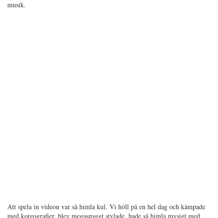
musik.
Att spela in videon var så himla kul. Vi höll på en hel dag och kämpade
med koreografier, blev megasnyggt stylade, hade så himla mysigt med