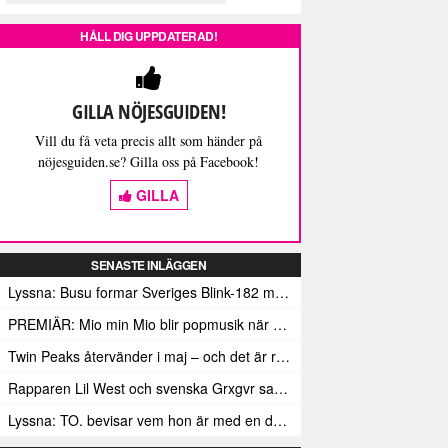
HÅLL DIG UPPDATERAD!
GILLA NÖJESGUIDEN!
Vill du få veta precis allt som händer på
nöjesguiden.se? Gilla oss på Facebook!
GILLA
SENASTE INLÄGGEN
Lyssna: Busu formar Sveriges Blink-182 med sin nya pop-punk-rap-låt
PREMIÄR: Mio min Mio blir popmusik när Ungdom släpper sin debutvideo
Twin Peaks återvänder i maj – och det är rena heroinet enligt Showtimes boss
Rapparen Lil West och svenska Grxgvr samarbetar på den egensinniga bangern Lie To You
Lyssna: TO. bevisar vem hon är med en debut gjord för framtiden