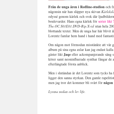
Från de unga åren i Redline-studion
och f
någonsin när han släpper nya skivan
Kärleksl
odyssé genom kärlek och svek där ljudbilderna
boulevarder. Hans egna kärlek för
serier lik
The.OC.S01E01.DVD-Rip.Xvid
utan hela 200
blottande texter. Men de unga har här blivit ä
Lorentz famlar hem hand i hand med fantasti
Om någon mot förmodan misstänkte att vår gen
album på sina egna axlar kan jag endast kalla
Jaqe
gäster likt
eller ackompanjerande sång 
körer samt neoninfluerade synthar fångar de
efterlängtade första anblick.
Men i slutändan är det Lorentz som tycks ha 
ligger den sanna styrkan. Den gamle rapeliti
någon 
men jag tror det kommer bli svårt för
Lyssna nedan och lev life.