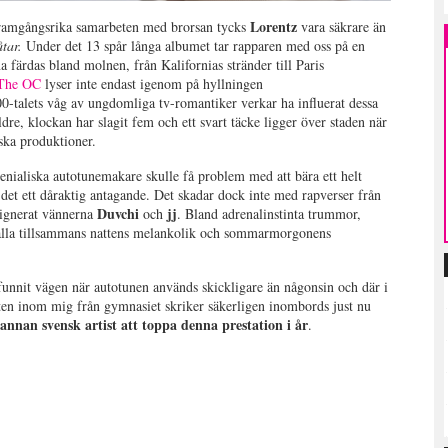
Lorentz
ramgångsrika samarbeten med brorsan tycks
vara säkrare än
åtar.
Under det 13 spår långa albumet tar rapparen med oss på en
 färdas bland molnen, från Kalifornias stränder till Paris
t The OC
lyser inte endast igenom på hyllningen
0-talets våg av ungdomliga tv-romantiker verkar ha influerat dessa
ldre, klockan har slagit fem och ett svart täcke ligger över staden när
ska produktioner.
ialiska autotunemakare skulle få problem med att bära ett helt
 det ett dåraktig antagande. Det skadar dock inte med rapverser från
Duvchi
jj
signerat vännerna
och
. Bland adrenalinstinta trummor,
 alla tillsammans nattens melankolik och sommarmorgonens
funnit vägen när autotunen används skickligare än någonsin och där i
sten inom mig från gymnasiet skriker säkerligen inombords just nu
annan svensk artist att toppa denna prestation i år
.