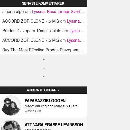
SENASTE KOMMENTARER
algoria algo
om
Lyssna: Busu formar Sveriges Blink-182 med sin nya pop-punk-rap-låt
ACCORD ZOPICLONE 7.5 MG
om
Lyssna: Busu formar Sveriges Blink-182 med sin nya pop-punk-rap-låt
Prodes Diazepam 10mg Tablets
om
Lyssna: Busu formar Sveriges Blink-182 med sin nya pop-punk-rap-låt
ACCORD ZOPICLONE 7.5 MG
om
Lyssna: Busu formar Sveriges Blink-182 med sin nya pop-punk-rap-låt
Buy The Most Effective Prodes Diazepam Tablets In UK
om
Lyssna: B
ANDRA BLOGGAR
PAPARAZZIBLOGGEN
Något om krig och Margaux Dietz
2022-11-30
ATT VARA FRASSE LEVINSSON
Taxi med romare