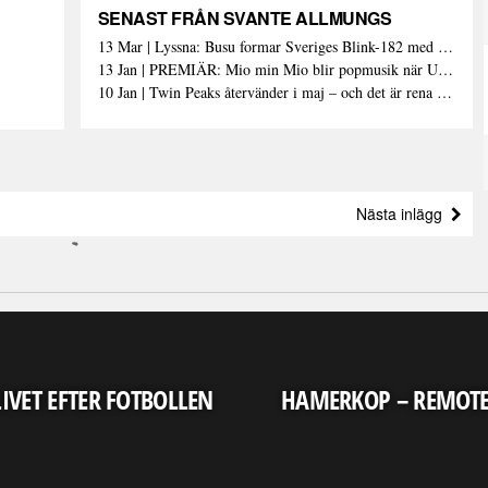
SENAST FRÅN SVANTE ALLMUNGS
13 Mar | Lyssna: Busu formar Sveriges Blink-182 med sin nya pop-punk-rap-låt
13 Jan | PREMIÄR: Mio min Mio blir popmusik när Ungdom släpper sin debutvideo
10 Jan | Twin Peaks återvänder i maj – och det är rena heroinet enligt Showtimes boss
Nästa inlägg
LIVET EFTER FOTBOLLEN
HAMERKOP – REMOT