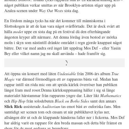
något publiken verkar smittas av när Brooklyn-artisten stiger upp på
Azalea-scenen under
Way Out Wests
sista dag.
En fördom många tycks ha när det kommer till människorna i
Slottsskogen är att de kan vara något svårflörtade. Det är dock svårt att
hålla
modet
uppe en sista dag på en festival då den efterhängande
ångesten kryper allt närmare. Att denna lördag även bestod av mörka
moln i skyn som nästintill dränkte området i regn gjorde knappast något
bättre. Det var med andra ord inget lätt uppdrag Mos Def – eller Yasiin
Bey eller vilket namn jag nu skall använda – hade framför sig.
Att öppna sin konsert med låten
Undeniable
från 2006-års album
True
Magic
var därmed förmodligen ett av rapparens bästa val. Medan han
rappar intill sin röda mic om att sprida kärlek överröser han publiken
längst fram med rosor.Denna kärleksuppmaning håller i sig så länge
materialet härstammar från rapparens yngre dar. Låter likt
Mathematics
och
Hip Hop
från solodebuten
Black on Boths Sides
samt den annars
Slick Rick
-assisterade
Auditorium
tas emot bäst av euforiska fans. Men
samtidigt ser scenen tom och ensam ut när publikhavet kylas ner,
allsången dör ut och de klappande händerna faller ner i fickorna. Mos Def
har aldrig varit en rappare för den breda massan och detta blir främst en
show för de mest gedigna av beundrare.