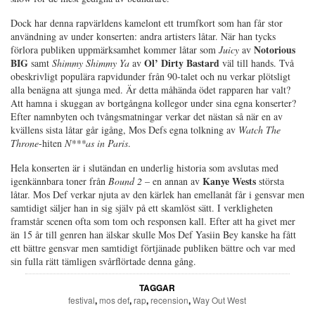
Dock har denna rapvärldens kamelont ett trumfkort som han får stor
användning av under konserten: andra artisters låtar. När han tycks
Notorious
förlora publiken uppmärksamhet kommer låtar som
Juicy
av
BIG
Ol’ Dirty Bastard
samt
Shimmy Shimmy Ya
av
väl till hands. Två
obeskrivligt populära rapvidunder från 90-talet och nu verkar plötsligt
alla benägna att sjunga med. Är detta måhända ödet rapparen har valt?
Att hamna i skuggan av bortgångna kollegor under sina egna konserter?
Efter namnbyten och tvångsmatningar verkar det nästan så när en av
kvällens sista låtar går igång, Mos Defs egna tolkning av
Watch The
Throne
-hiten
N***as in Paris
.
Hela konserten är i slutändan en underlig historia som avslutas med
Kanye Wests
igenkännbara toner från
Bound 2
– en annan av
största
låtar. Mos Def verkar njuta av den kärlek han emellanåt får i gensvar men
samtidigt säljer han in sig själv på ett skamlöst sätt. I verkligheten
framstår scenen ofta som tom och responsen kall. Efter att ha givet mer
än 15 år till genren han älskar skulle Mos Def Yasiin Bey kanske ha fått
ett bättre gensvar men samtidigt förtjänade publiken bättre och var med
sin fulla rätt tämligen svårflörtade denna gång.
TAGGAR
festival
,
mos def
,
rap
,
recension
,
Way Out West