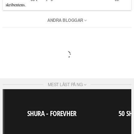
skribentens.
ANDRA BLOGGAR
MEST LÄST PÅ NG
SHURA - FOREVHER
50 SH