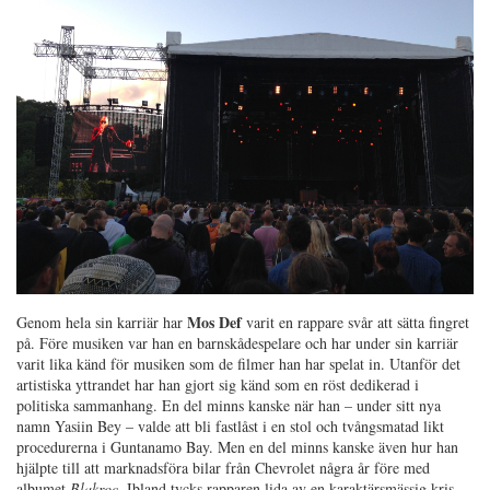
Mos Def
Genom hela sin karriär har
varit en rappare svår att sätta fingret
på. Före musiken var han en barnskådespelare och har under sin karriär
varit lika känd för musiken som de filmer han har spelat in. Utanför det
artistiska yttrandet har han gjort sig känd som en röst dedikerad i
politiska sammanhang. En del minns kanske när han – under sitt nya
namn Yasiin Bey – valde att bli fastlåst i en stol och tvångsmatad likt
procedurerna i Guntanamo Bay. Men en del minns kanske även hur han
hjälpte till att marknadsföra bilar från Chevrolet några år före med
albumet
Blakroc
. Ibland tycks rapparen lida av en karaktärsmässig kris –