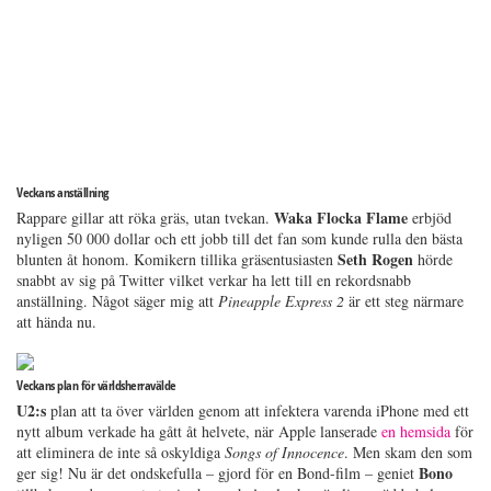
Veckans anställning
Waka Flocka Flame
Rappare gillar att röka gräs, utan tvekan.
erbjöd
nyligen 50 000 dollar och ett jobb till det fan som kunde rulla den bästa
Seth Rogen
blunten åt honom. Komikern tillika gräsentusiasten
hörde
snabbt av sig på Twitter vilket verkar ha lett till en rekordsnabb
anställning. Något säger mig att
Pineapple Express 2
är ett steg närmare
att hända nu.
Veckans plan för världsherravälde
U2:s
plan att ta över världen genom att infektera varenda iPhone med ett
nytt album verkade ha gått åt helvete, när Apple lanserade
en hemsida
för
att eliminera de inte så oskyldiga
Songs of Innocence
. Men skam den som
Bono
ger sig! Nu är det ondskefulla – gjord för en Bond-film – geniet