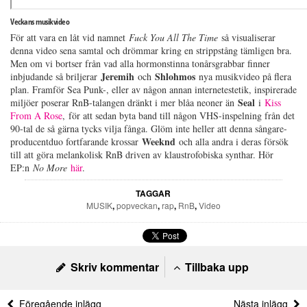
Veckans musikvideo
För att vara en låt vid namnet
Fuck You All The Time
så visualiserar
denna video sena samtal och drömmar kring en strippstång tämligen bra.
Men om vi bortser från vad alla hormonstinna tonårsgrabbar finner
Jeremih
Shlohmos
inbjudande så briljerar
och
nya musikvideo på flera
plan. Framför Sea Punk-, eller av någon annan internetestetik, inspirerade
Seal
miljöer poserar RnB-talangen dränkt i mer blåa neoner än
i
Kiss
From A Rose
, för att sedan byta band till någon VHS-inspelning från det
90-tal de så gärna tycks vilja fånga. Glöm inte heller att denna sångare-
Weeknd
producentduo fortfarande krossar
och alla andra i deras försök
till att göra melankolisk RnB driven av klaustrofobiska synthar. Hör
EP:n
No More
här
.
TAGGAR
MUSIK
,
popveckan
,
rap
,
RnB
,
Video
Skriv kommentar
Tillbaka upp
Föregående inlägg
Nästa inlägg