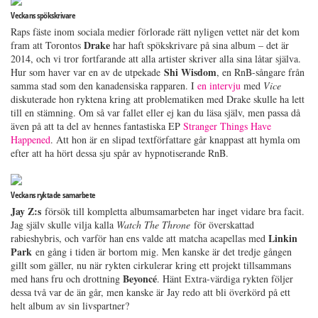
Veckans spökskrivare
Raps fäste inom sociala medier förlorade rätt nyligen vettet när det kom
Drake
fram att Torontos
har haft spökskrivare på sina album – det är
2014, och vi tror fortfarande att alla artister skriver alla sina låtar själva.
Shi Wisdom
Hur som haver var en av de utpekade
, en RnB-sångare från
samma stad som den kanadensiska rapparen. I
en intervju
med
Vice
diskuterade hon ryktena kring att problematiken med Drake skulle ha lett
till en stämning. Om så var fallet eller ej kan du läsa själv, men passa då
även på att ta del av hennes fantastiska EP
Stranger Things Have
Happened
. Att hon är en slipad textförfattare går knappast att hymla om
efter att ha hört dessa sju spår av hypnotiserande RnB.
Veckans ryktade samarbete
Jay Z:s
försök till kompletta albumsamarbeten har inget vidare bra facit.
Jag själv skulle vilja kalla
Watch The Throne
för överskattad
Linkin
rabieshybris, och varför han ens valde att matcha acapellas med
Park
en gång i tiden är bortom mig. Men kanske är det tredje gången
gillt som gäller, nu när rykten cirkulerar kring ett projekt tillsammans
Beyoncé
med hans fru och drottning
. Hänt Extra-värdiga rykten följer
dessa två var de än går, men kanske är Jay redo att bli överkörd på ett
helt album av sin livspartner?