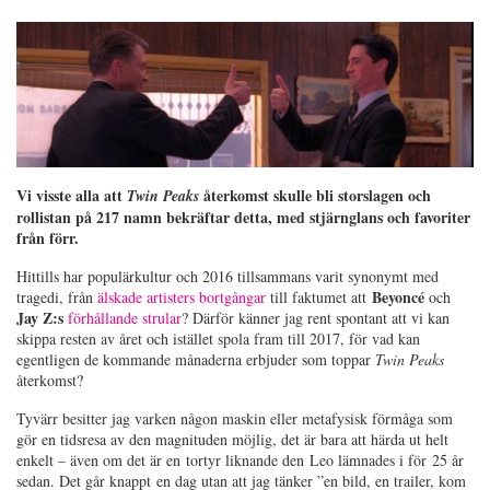
Vi visste alla att
återkomst skulle bli storslagen och
Twin Peaks
rollistan på 217 namn bekräftar detta, med stjärnglans och favoriter
från förr.
Hittills har populärkultur och 2016 tillsammans varit synonymt med
Beyoncé
tragedi, från
älskade artisters bortgångar
till faktumet att
och
Jay Z:s
förhållande strular
? Därför känner jag rent spontant att vi kan
skippa resten av året och istället spola fram till 2017, för vad kan
egentligen de kommande månaderna erbjuder som toppar
Twin Peaks
återkomst?
Tyvärr besitter jag varken någon maskin eller metafysisk förmåga som
gör en tidsresa av den magnituden möjlig, det är bara att härda ut helt
enkelt – även om det är en tortyr liknande den Leo lämnades i för 25 år
sedan. Det går knappt en dag utan att jag tänker ”en bild, en trailer, kom