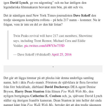
David Lynch
igen
, ge oss någonting” och nu har äntligen den
legendariska filmmakaren besvarat min bön, på sätt och vis.
Dave Itzkoff
Det är nämligen med New York Times-journalisten
den
tredje säsongens kompletta rollista – på hela 217 namn – kommer. Nu är
frågan, vem är inte en del av den här listan?
Twin Peaks revival will have 217 cast members, Showtime
says, including Trent Reznor, Michael Cera and Eddie
Vedder.
pic.twitter.com/l4WYJw735D
— Dave Itzkoff (@ditzkoff)
April 25, 2016
Det går att lägga timmar på att plocka isär denna underliga samling
namn, helt i äkta
Peaks
-manér. Förutom de självklara är flera favoriter
David Duchovnys
från förr bekräftade, därbland
DEA-agent Denise
Harry Dean Stanton
Bryson,
från filmen
Fire Walk With Me
, den
Catherine E. Coulson
nyligen bortgångna
och, ja, självaste David Lynch
ställer sig återigen framför kameran. Dean Stanton är inte heller det enda
namnet känt från
Fire Walk With Me
, betyder det att den tredje säsongen