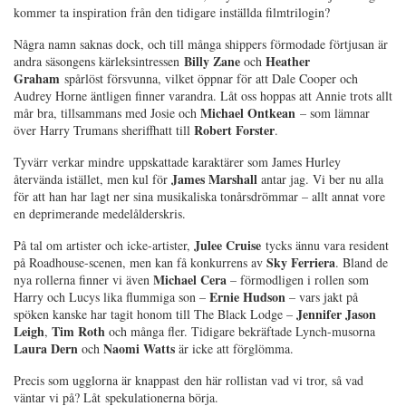
kommer ta inspiration från den tidigare inställda filmtrilogin?
Några namn saknas dock, och till många shippers förmodade förtjusan är
Billy Zane
Heather
andra säsongens kärleksintressen
och
Graham
spårlöst försvunna, vilket öppnar för att Dale Cooper och
Audrey Horne äntligen finner varandra. Låt oss hoppas att Annie trots allt
Michael Ontkean
mår bra, tillsammans med Josie och
– som lämnar
Robert Forster
över Harry Trumans sheriffhatt till
.
Tyvärr verkar mindre uppskattade karaktärer som James Hurley
James Marshall
återvända istället, men kul för
antar jag. Vi ber nu alla
för att han har lagt ner sina musikaliska tonårsdrömmar – allt annat vore
en deprimerande medelålderskris.
Julee Cruise
På tal om artister och icke-artister,
tycks ännu vara resident
Sky Ferriera
på Roadhouse-scenen, men kan få konkurrens av
. Bland de
Michael Cera
nya rollerna finner vi även
– förmodligen i rollen som
Ernie Hudson
Harry och Lucys lika flummiga son –
– vars jakt på
Jennifer Jason
spöken kanske har tagit honom till The Black Lodge –
Leigh
Tim Roth
,
och många fler. Tidigare bekräftade Lynch-musorna
Laura Dern
Naomi Watts
och
är icke att förglömma.
Precis som ugglorna är knappast den här rollistan vad vi tror, så vad
väntar vi på? Låt spekulationerna börja.