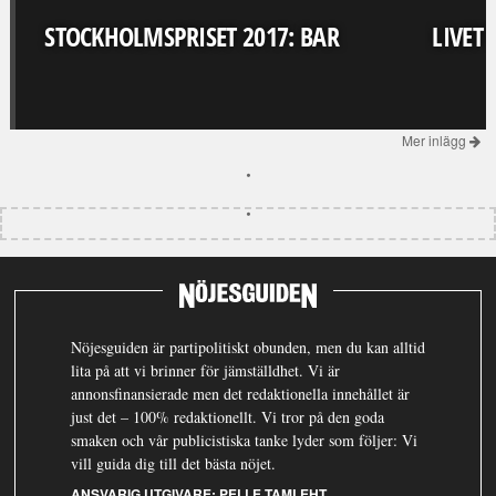
STOCKHOLMSPRISET 2017: BAR
LIVET
Mer inlägg
Nöjesguiden är partipolitiskt obunden, men du kan alltid
lita på att vi brinner för jämställdhet. Vi är
annonsfinansierade men det redaktionella innehållet är
just det – 100% redaktionellt. Vi tror på den goda
smaken och vår publicistiska tanke lyder som följer: Vi
vill guida dig till det bästa nöjet.
ANSVARIG UTGIVARE:
PELLE TAMLEHT