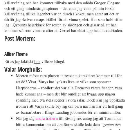
källarvåning och han kommer tillbaka med den odöda Gregor Clegane
och ett gäng minderåriga spioner – det enda jag vann på min första
källarvåning tillika lägenhet var en dusch i köket, men antar att det är
därför jag skriver recaps istället för att vinna spelet. Hur som helst sitter
jag i Qyburns hejarklack för resten av säsongen och gissar på att han
kommer stå som vinnare efter att Cersei har eldat upp hela huvudstaden.
Post Mortem:
Alliser Thorne
Ett as jag faktiskt
inte
ville se hängd.
Valar Morghulis:
Meeren måste vara platsen intressanta karaktärer kommer till för
att dö? Visst, Varys har lyckats lista ut vilka som sponsrar
spoiler:
Harpsönerna –
det var alla Daenerys värsta fiender, vem
hade kunnat ana – men det blir omöligt att bygga upp någon
spänning med två stela scener i stora salar. Dock kan jag uppskatta
ironin i att Varys skulle bry sig om barn när han har ett helt gäng
av barnarbetare i Kings Landing jobbandes för en minimumlön.
När jag såg
andra trailern
till säsong sex antog jag att Tormunds
bittra kommentar om att Jon Snow skulle leda dem
”genom den