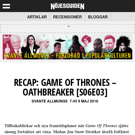
ARTIKLAR
RECENSIONER
BLOGGAR
RECAP: GAME OF THRONES –
OATHBREAKER [S06E03]
SVANTE ALLMUNGS
7:45 9 MAJ 2016
Tillbakablickar och nya framtidsplaner när
sjätte
Game Of Thrones
säsong fortsätter att växa. Medan Jon Snow försöker återfå fotfästet