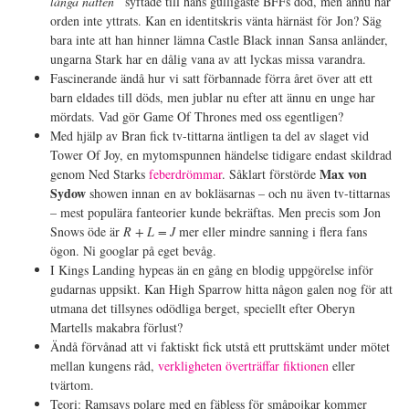
långa natten”
syftade till hans gulligaste BFFs död, men ännu har
orden inte yttrats. Kan en identitskris vänta härnäst för Jon? Säg
bara inte att han hinner lämna Castle Black innan Sansa anländer,
ungarna Stark har en dålig vana av att lyckas missa varandra.
Fascinerande ändå hur vi satt förbannade förra året över att ett
barn eldades till döds, men jublar nu efter att ännu en unge har
mördats. Vad gör Game Of Thrones med oss egentligen?
Med hjälp av Bran fick tv-tittarna äntligen ta del av slaget vid
Tower Of Joy, en mytomspunnen händelse tidigare endast skildrad
Max von
genom Ned Starks
feberdrömmar
. Såklart förstörde
Sydow
showen innan en av bokläsarnas – och nu även tv-tittarnas
– mest populära fanteorier kunde bekräftas. Men precis som Jon
Snows öde är
R + L = J
mer eller mindre sanning i flera fans
ögon. Ni googlar på eget bevåg.
I Kings Landing hypeas än en gång en blodig uppgörelse inför
gudarnas uppsikt. Kan High Sparrow hitta någon galen nog för att
utmana det tillsynes odödliga berget, speciellt efter Oberyn
Martells makabra förlust?
Ändå förvånad att vi faktiskt fick utstå ett pruttskämt under mötet
mellan kungens råd,
verkligheten överträffar fiktionen
eller
tvärtom.
Teori: Ramsays polare med en fäbless för småpojkar kommer