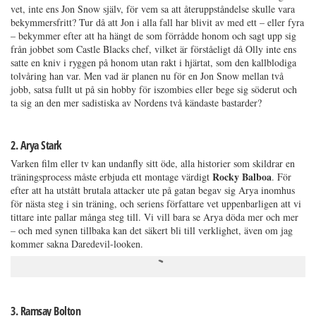
vet, inte ens Jon Snow själv, för vem sa att återuppståndelse skulle vara
bekymmersfritt? Tur då att Jon i alla fall har blivit av med ett – eller fyra
– bekymmer efter att ha hängt de som förrådde honom och sagt upp sig
från jobbet som Castle Blacks chef, vilket är förståeligt då Olly inte ens
satte en kniv i ryggen på honom utan rakt i hjärtat, som den kallblodiga
tolvåring han var. Men vad är planen nu för en Jon Snow mellan två
jobb, satsa fullt ut på sin hobby för iszombies eller bege sig söderut och
ta sig an den mer sadistiska av Nordens två kändaste bastarder?
2. Arya Stark
Varken film eller tv kan undanfly sitt öde, alla historier som skildrar en
Rocky Balboa
träningsprocess måste erbjuda ett montage värdigt
. För
efter att ha utstått brutala attacker ute på gatan begav sig Arya inomhus
för nästa steg i sin träning, och seriens författare vet uppenbarligen att vi
tittare inte pallar många steg till. Vi vill bara se Arya döda mer och mer
– och med synen tillbaka kan det säkert bli till verklighet, även om jag
kommer sakna Daredevil-looken.
3. Ramsay Bolton