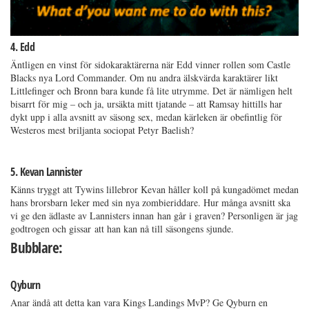
4. Edd
Äntligen en vinst för sidokaraktärerna när Edd vinner rollen som Castle
Blacks nya Lord Commander. Om nu andra älskvärda karaktärer likt
Littlefinger och Bronn bara kunde få lite utrymme. Det är nämligen helt
bisarrt för mig – och ja, ursäkta mitt tjatande – att Ramsay hittills har
dykt upp i alla avsnitt av säsong sex, medan kärleken är obefintlig för
Westeros mest briljanta sociopat Petyr Baelish?
5. Kevan Lannister
Känns tryggt att Tywins lillebror Kevan håller koll på kungadömet medan
hans brorsbarn leker med sin nya zombieriddare. Hur många avsnitt ska
vi ge den ädlaste av Lannisters innan han går i graven? Personligen är jag
godtrogen och gissar att han kan nå till säsongens sjunde.
Bubblare:
Qyburn
Anar ändå att detta kan vara Kings Landings MvP? Ge Qyburn en