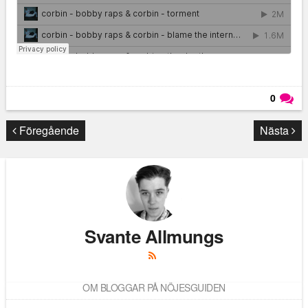
0
Läs kommentarer (
0
)
Föregående
Nästa
Svante Allmungs
OM BLOGGAR PÅ NÖJESGUIDEN