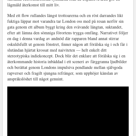
lågmäld återkomst till mitt liv.
Med ett flow rullandes längst trottoarerna och en röst darrandes likt
fuktiga läppar mot varandra tar London oss med på resan nerför sin
gata genom ett album byggt kring den svävande längtan, suktandet,
efter att lämna den sömniga förortens trygga omfång. Narrativet följer
en dag i denna vardag av andnöd där rapparen bland annat stirrar
oskuldsfullt ut genom fönstret, finner någon att förälska sig i och får i
slutändan hjärtat krossat med naiviteten — helt enkelt ditt
stereotypiska indiekoncept. Dock blir det enklare att förälska sig i en
återkommande historia inbäddad i ett sceneri av färggranna ljudbilder
och berättat genom Londons impulsiva pendlande mellan självgoda
rapverser och fragilt sjungna refränger, som upphöjer känslan av
anspråkslöshet till något genuint.