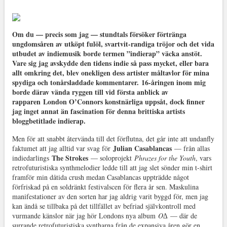
Om du — precis som jag — stundtals försöker förtränga
ungdomsåren av utköpt fulöl, svartvit-randiga tröjor och det vida
utbudet av indiemusik borde termen ”indierap” väcka anstöt.
Vare sig jag avskydde den tidens indie så pass mycket, eller bara
allt omkring det, blev onekligen dess artister måltavlor för mina
spydiga och tonårsladdade kommentarer.
16-åringen inom mig
borde därav vända ryggen till vid första anblick av
rapparen
London O’Connors konstnärliga uppsåt
, dock finner
jag inget annat än fascination för denna brittiska artists
bloggbetitlade indierap.
Men för att snabbt återvända till det förflutna, det går inte att undanfly
Julian Casablancas
faktumet att jag alltid var svag för
— från allas
The Strokes
indiedarlings
— soloprojekt
Phrazes for the Youth
, vars
retrofuturistiska synthmelodier ledde till att jag slet sönder min t-shirt
framför min dåtida crush medan Casablancas uppträdde något
förfriskad på en soldränkt festivalscen för flera år sen. Maskulina
manifestationer av den sorten har jag aldrig varit byggd för, men jag
kan ändå se tillbaka på det tillfället av befriad självkontroll med
vurmande känslor när jag hör Londons nya album
O∆
— där de
surrande retrofuturistiska syntharna från de expansiva åren gör en