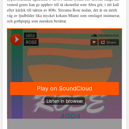
vemod genre kan ge upphov till så okonstlat som Abra gör, i sitt kall
efter kärlek till takten av 808s. Streama Rose nedan, det är en mörk
våg av ljudbilder lika mycket kokain-Miami som omslaget insinuerar,
och gothpopig som musiken berättar.