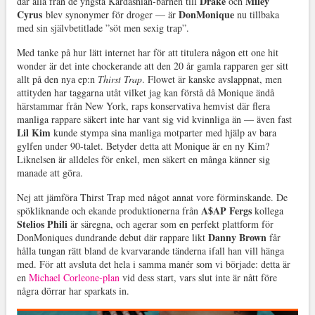
Drake
Miley
där alla från de yngsta Kardashian-barnen till
och
Cyrus
DonMonique
blev synonymer för droger — är
nu tillbaka
med sin självbetitlade ”söt men sexig trap”.
Med tanke på hur lätt internet har för att titulera någon ett one hit
wonder är det inte chockerande att den 20 år gamla rapparen ger sitt
allt på den nya ep:n
Thirst Trap
. Flowet är kanske avslappnat, men
attityden har taggarna utåt vilket jag kan förstå då Monique ändå
härstammar från New York, raps konservativa hemvist där flera
manliga rappare säkert inte har vant sig vid kvinnliga än — även fast
Lil Kim
kunde stympa sina manliga motparter med hjälp av bara
gylfen under 90-talet. Betyder detta att Monique är en ny Kim?
Liknelsen är alldeles för enkel, men säkert en många känner sig
manade att göra.
Nej att jämföra Thirst Trap med något annat vore förminskande. De
A$AP Fergs
spökliknande och ekande produktionerna från
kollega
Stelios Phili
är säregna, och agerar som en perfekt plattform för
Danny Brown
DonMoniques dundrande debut där rappare likt
får
hålla tungan rätt bland de kvarvarande tänderna ifall han vill hänga
med. För att avsluta det hela i samma manér som vi började: detta är
en
Michael Corleone-plan
vid dess start, vars slut inte är nått före
några dörrar har sparkats in.