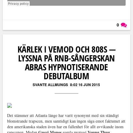
0
Läs kommentarer (
0
)
KÄRLEK I VEMOD OCH 808S —
LYSSNA PÅ RNB-SÅNGERSKAN
ABRAS HYPNOTISERANDE
DEBUTALBUM
SVANTE ALLMUNGS
8:02 16 JUN 2015
Det stämmer att Atlanta länge har varit synonymt med sin ständigt
blomstrande trapscen, men samtidigt kan ingen säga emot faktumet att
den amerikanska staden även har en fallenhet för allt avvikande inom
Gucci Manes
Young Thug
rapscenen. Medan
gamla protegé