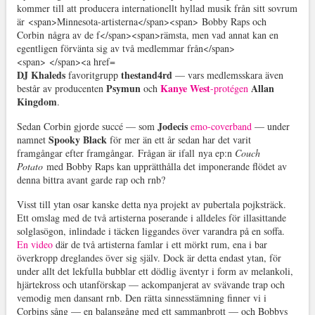
DJ Khaleds
thestand4rd
favoritgrupp
— vars medlemsskara även
Psymun
Kanye West
Allan
består av producenten
och
-protégen
Kingdom
.
Jodecis
Sedan Corbin gjorde succé — som
emo-coverband
— under
Spooky Black
namnet
för mer än ett år sedan har det varit
framgångar efter framgångar.
Frågan är ifall
nya ep:n
Couch
Potato
med Bobby Raps kan upprätthålla det imponerande flödet av
denna bittra avant garde rap och rnb?
Visst till ytan osar kanske detta nya projekt av pubertala pojksträck.
Ett omslag med de två artisterna poserande i alldeles för illasittande
solglasögon, inlindade i täcken liggandes över varandra på en soffa.
En video
där de två artisterna famlar i ett mörkt rum, ena i bar
överkropp dreglandes över sig själv. Dock är detta endast ytan, för
under allt det lekfulla bubblar ett dödlig äventyr i form av melankoli,
hjärtekross och utanförskap — ackompanjerat av svävande trap och
vemodig men dansant rnb. Den rätta sinnesstämning finner vi i
Corbins sång — en balansgång med ett sammanbrott — och Bobbys