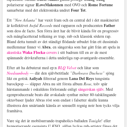
ILoveMakonnen
Rome Fortune
polariserar signar
med OVO och
Four Tet
samarbetar med det elektroniska undret
.
Ett
”New Atlanta”
har vuxit fram och en central del i det maskineriet
Father
är kollektivet
Awful Records
med rapparen och producenten
som dess de facto. Sen förra året har de blivit kända för en progressiv
och mångfacetterad tolkning av trap, rnb och klassisk södern rap.
Bland detta tumult av det ständigt flödande utbudet från ett dussintals
Abra
medlemmar finner vi
, en sångerska som har gått från att spela in
Waka Flocka
akustiska
-covers
i sitt badrum till en av de mest
spännande drivkrafterna i detta underliga rap-avantgarde-ensemble.
Efter att ha debuterat med ep:n
BLQ Velvet
och låtar som
Needsumbody
— där den självbetitlade
”Darkwave Duchess”
sjöng
Aaliyah
Lana Del Reys
likt en gotisk
filtrerad genom
tungsinta
barockpop — släpper Abra nu sitt första album
Rose
, tolv spår
härstammande i oskuldens förlorande enligt
sångerskan själv
. Med
egenproducerade beats där avskalade synthar möter 80-talsklingande
oktavbaser ljuder Abras röst som endast i falsetter skulle kunna
illustrera den smärtande känsla av sensuellt regnig noir hon tycks vilja
framhäva.
Vare sig det är mobilsurrande-trapaholics-balladen
Tonight!
eller
hypnotiserande egensinta
U KNO
, sällan lyckas rnb-artister fånga det