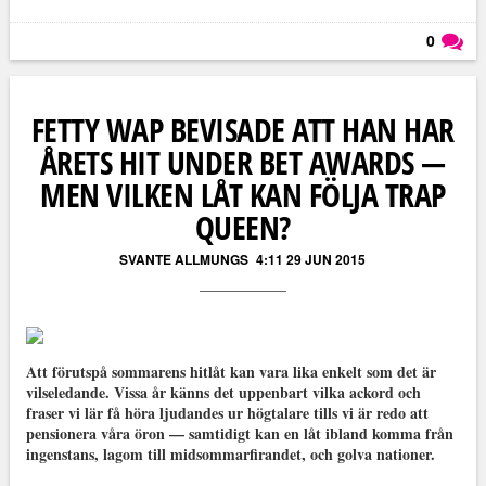
0
Läs kommentarer (
0
)
FETTY WAP BEVISADE ATT HAN HAR
ÅRETS HIT UNDER BET AWARDS —
MEN VILKEN LÅT KAN FÖLJA TRAP
QUEEN?
SVANTE ALLMUNGS
4:11 29 JUN 2015
Att förutspå sommarens hitlåt kan vara lika enkelt som det är
vilseledande. Vissa år känns det uppenbart vilka ackord och
fraser vi lär få höra ljudandes ur högtalare tills vi är redo att
pensionera våra öron — samtidigt kan en låt ibland komma från
ingenstans, lagom till midsommarfirandet, och golva nationer.