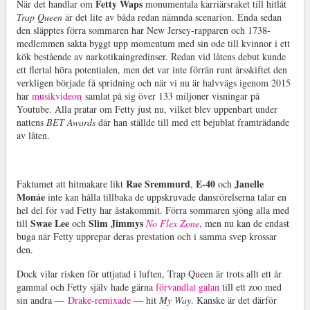
Fetty Waps
När det handlar om
monumentala karriärsraket till hitlåt
Trap Queen
är det lite av båda redan nämnda scenarion. Enda sedan
den släpptes förra sommaren har New Jersey-rapparen och 1738-
medlemmen sakta byggt upp momentum med sin ode till kvinnor i ett
kök bestående av narkotikaingredinser. Redan vid låtens debut kunde
ett flertal höra potentialen, men det var inte förrän runt årsskiftet den
verkligen började få spridning och när vi nu är halvvägs igenom 2015
har
musikvideon
samlat på sig över 133 miljoner visningar på
Youtube. Alla pratar om Fetty just nu, vilket blev uppenbart under
nattens
BET Awards
där han ställde till med ett bejublat framträdande
av låten.
Rae Sremmurd
E-40
Janelle
Faktumet att hitmakare likt
,
och
Monáe
inte kan hålla tillbaka de uppskruvade dansrörelserna talar en
hel del för vad Fetty har åstakommit. Förra sommaren sjöng alla med
Swae Lee
Slim Jimmys
till
och
No Flex Zone
, men nu kan de endast
buga när Fetty upprepar deras prestation och i samma svep krossar
den.
Dock vilar risken för uttjatad i luften, Trap Queen är trots allt ett år
gammal och Fetty själv hade gärna
förvandlat galan
till ett zoo med
sin andra —
Drake-remixade
— hit
My Way
. Kanske är det därför