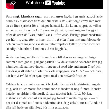
Som sagt, klassiska sagor om romanser
lagda
i en småstadsdoftande
bubbla av själlöshet finns det hundratals av. Samtidigt krävs inte mer
än en liten spricka för att något fantastiskt ska kunna sippra ut, vilket
är precis vad London O’Connor — jämnårig med mig — har gjort
efter de åren då ”vara indie” var allt för vissa. Ensliga promenadstråk
ges här liv, cigaretter brinner till filtret efter frenetiskt munblossande
och en överhängande känsla av juli-strapatser fyller tio spår med den
ständigt relaterbara London vid sin loggbok.
Är det en längtan efter ett soundtrack till den än så länge molniga
sommar som gör mig något partisk? Av de stutsande ackorden kan jag
nämligen känna medvinden i ryggen på road trip anthemen
Steal
och
hur dragkraft sliter i hjärtat på kärleksuppgörelsen
GUTS
— och bara
där har vi två känslor synonyma med den
rådande
årstiden.
Oddsen talade emot men ändå lyckades denna kärlekshistoria fängsla
mig, och ett ledmotiv
för kommande månader är nog
funnet. Kanske
hatade jag aldrig indiemusik så pass mycket från första början,
måhända att det endast var något jag försökte intala mig själv — ni
vet det där med att finna sin identitet är aldrig enkelt, tur att London i
alla fall hade en stjärnlogg för sina eskapader.