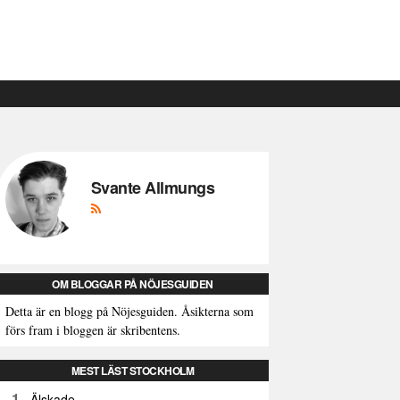
Svante Allmungs
OM BLOGGAR PÅ NÖJESGUIDEN
Detta är en blogg på Nöjesguiden. Åsikterna som
förs fram i bloggen är skribentens.
MEST LÄST STOCKHOLM
1
Älskade