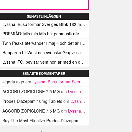
SENASTE INLÄGGEN
Lyssna: Busu formar Sveriges Blink-182 med sin nya pop-punk-rap-låt
PREMIÄR: Mio min Mio blir popmusik när Ungdom släpper sin debutvideo
Twin Peaks återvänder i maj – och det är rena heroinet enligt Showtimes boss
Rapparen Lil West och svenska Grxgvr samarbetar på den egensinniga bangern Lie To You
Lyssna: TO. bevisar vem hon är med en debut gjord för framtiden
SENASTE KOMMENTARER
algoria algo
om
Lyssna: Busu formar Sveriges Blink-182 med sin nya pop-punk-rap-låt
ACCORD ZOPICLONE 7.5 MG
om
Lyssna: Busu formar Sveriges Blink-182 med sin nya pop-punk-rap-låt
Prodes Diazepam 10mg Tablets
om
Lyssna: Busu formar Sveriges Blink-182 med sin nya pop-punk-rap-låt
ACCORD ZOPICLONE 7.5 MG
om
Lyssna: Busu formar Sveriges Blink-182 med sin nya pop-punk-rap-låt
Buy The Most Effective Prodes Diazepam Tablets In UK
om
Lyssna: B