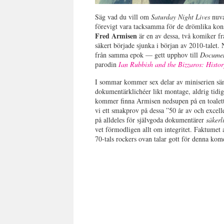
Säg vad du vill om
Saturday Night Lives
nuva
förevigt vara tacksamma för de drömlika konst
Fred Armisen
är en av dessa, två komiker f
säkert började sjunka i början av 2010-talet
från samma epok — gett upphov till
Documen
parodin
Ian Rubbish and the Bizzaros: Histo
I sommar kommer sex delar av miniserien sänd
dokumentärklichéer likt montage, aldrig tidig
kommer finna Armisen nedsupen på en toale
vi ett smakprov på dessa ”50 år av och excel
på alldeles för självgoda dokumentärer
säkerl
vet förmodligen allt om integritet. Faktumet a
70-tals rockers ovan talar gott för denna ko