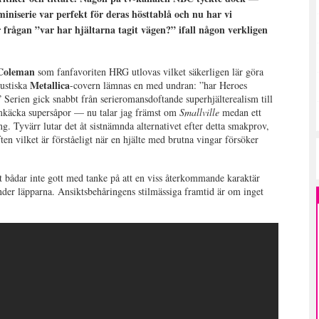
iserie var perfekt för deras hösttablå och nu har vi
er frågan ”var har hjältarna tagit vägen?” ifall någon verkligen
Coleman
som fanfavoriten HRG utlovas vilket säkerligen lär göra
Metallica
kustiska
-covern lämnas en med undran: ”har Heroes
” Serien gick snabbt från serieromansdoftande superhjälterealism till
mkäcka supersåpor — nu talar jag främst om
Smallville
medan ett
. Tyvärr lutar det åt sistnämnda alternativet efter detta smakprov,
ften vilket är förståeligt när en hjälte med brutna vingar försöker
t bådar inte gott med tanke på att en viss återkommande karaktär
under läpparna. Ansiktsbehåringens stilmässiga framtid är om inget