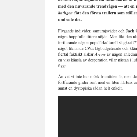
med den nuvarande trendvågen — att en min
fått den första trailern som ställ
äntligen
undrade det.
Jack 
Flygande individer, samurajsväder och
några hoppfulla tittare nöjda. Men likt den a
fortfarande någon populärkulturell slagkraft?
något liknande CW:s lågbudgeterade och klä
flertal faktiskt älskar
Arrow
av någon anledning
en viss känsla av desperation vilar nästan i lu
flyga.
Än vet vi inte hur mörk framtiden är, men de
fortfarande glider runt med en liten hårtuss 
annat en dystopiska sådan helt enkelt.