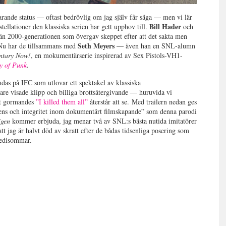
rande status — oftast bedrövlig om jag själv får säga — men vi lär
Bill Hader
ellationer den klassiska serien har gett upphov till.
och
rån 2000-generationen som övergav skeppet efter att det sakta men
Seth Meyers
. Nu har de tillsammans med
— även han en SNL-alumn
tary Now!
, en mokumentärserie inspirerad av Sex Pistols-VH1-
ry of Punk
.
as på IFC som utlovar ett spektakel av klassiska
are visade klipp och billiga brottsåtergivande — huruvida vi
tt gormandes
”I killed them all”
återstår att se.
Med trailern nedan ges
lens och integritet inom dokumentärt filmskapande” som denna parodi
igen
kommer erbjuda, jag menar två av SNL:s bästa nutida imitatörer
tt jag är halvt död av skratt efter de bådas tidsenliga posering som
medisommar.