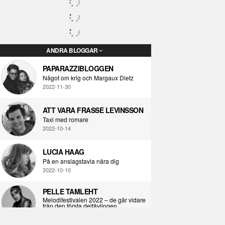
ANDRA BLOGGAR
PAPARAZZIBLOGGEN
Något om krig och Margaux Dietz
2022-11-30
ATT VARA FRASSE LEVINSSON
Taxi med romare
2022-10-14
LUCIA HAAG
På en anslagstavla nära dig
2022-10-10
PELLE TAMLEHT
Melodifestivalen 2022 – de går vidare
från den första deltävlingen
2022-02-02