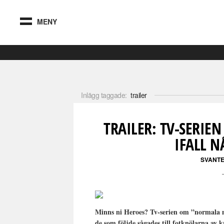
MENY
Inlägg taggade:
trailer
TRAILER: TV-SERIE
IFALL 
SVANT
Minns ni Heroes? Tv-serien om ”normala m
de som följde sågades till fotknölarna av