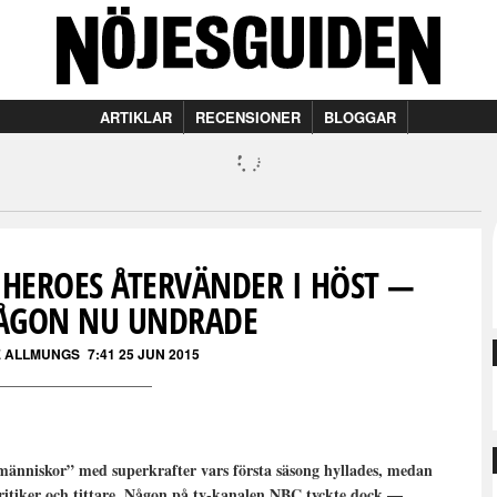
ARTIKLAR
RECENSIONER
BLOGGAR
N HEROES ÅTERVÄNDER I HÖST —
NÅGON NU UNDRADE
E ALLMUNGS
7:41 25 JUN 2015
änniskor” med superkrafter vars första säsong hyllades, medan
 kritiker och tittare. Någon på tv-kanalen NBC tyckte dock —