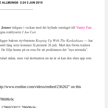
E ALLMUNGS
2:24 3 JUN 2015
n Jenner
tidigare i veckan med det hyllade omslaget till
Vanity Fair
.
egna realityserie
I Am Cait
.
ligger bakom styvbarnens
Keeping Up With The Kardashians
— har
avsnitt lång serie kommer få premiär 26 juli. Med den första trailern
vi får följa henne på en resa för att proklamera det ”nya normala”.
mtalad sådan, men vad destination nu än är så kan den sluta upp som