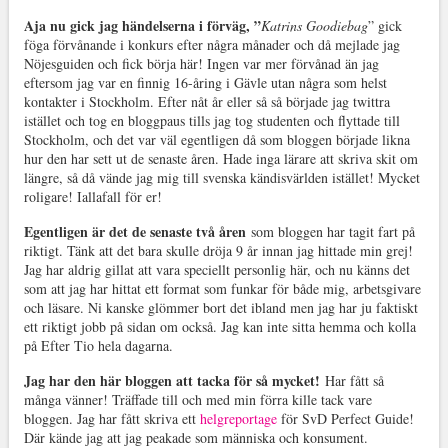
Aja nu gick jag händelserna i förväg, ”
Katrins Goodiebag
” gick
föga förvånande i konkurs efter några månader och då mejlade jag
Nöjesguiden och fick börja här! Ingen var mer förvånad än jag
eftersom jag var en finnig 16-åring i Gävle utan några som helst
kontakter i Stockholm. Efter nåt år eller så så började jag twittra
istället och tog en bloggpaus tills jag tog studenten och flyttade till
Stockholm, och det var väl egentligen då som bloggen började likna
hur den har sett ut de senaste åren. Hade inga lärare att skriva skit om
längre, så då vände jag mig till svenska kändisvärlden istället! Mycket
roligare! Iallafall för er!
Egentligen är det de senaste två åren
som bloggen har tagit fart på
riktigt. Tänk att det bara skulle dröja 9 år innan jag hittade min grej!
Jag har aldrig gillat att vara speciellt personlig här, och nu känns det
som att jag har hittat ett format som funkar för både mig, arbetsgivare
och läsare. Ni kanske glömmer bort det ibland men jag har ju faktiskt
ett riktigt jobb på sidan om också. Jag kan inte sitta hemma och kolla
på Efter Tio hela dagarna.
Jag har den här bloggen att tacka för så mycket!
Har fått så
många vänner! Träffade till och med min förra kille tack vare
bloggen. Jag har fått skriva ett
helgreportage
för SvD Perfect Guide!
Där kände jag att jag peakade som människa och konsument.