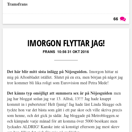
Tramsfrans
66
Läs kommentarer (
66
)
IMORGON FLYTTAR JAG!
FRANS
10:56 31 OKT 2016
Det här blir mitt sista inlägg på Nöjesguiden.
Imorgon hittar ni
mig på Aftonbladet istället. Slutet på en era, men början på något jag
tror kommer bli lika roligt som Eurovision med Petra Mede!
Det känns typ omöjligt att summera sex år på Nöjesguiden
men
jag har bloggat sedan jag var 13. Alltså, 13!!! Jag hade knappt
kommit in i puberteten! Helt fjunig! Jag hade läst Linda Skugge och
tyckte hon var det bästa som gått i ett par skor och ville skriva precis
som henne, och det gick ju sådär. Jag bloggade på Metrobloggen.se
och kämpade varje månad för att komma över 5000 besökare men
lyckades ALDRIG! Kanske inte så konstigt eftersom jag mest skrev