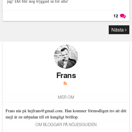
jag! Det blir nog tryggast så för alla!
12
Läs kommentarer (
12
)
Nästa
Frans
MER OM
Frans nås på
hejfrans@gmail.com
. Han kommer förmodligen tro att ditt
mejl är en inbjudan till ett kungligt bröllop.
OM BLOGGAR PÅ NÖJESGUIDEN