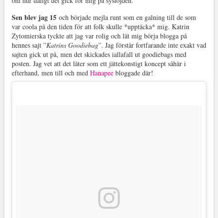
om hur dåligt det gick för mig på syslöjden.
Sen blev jag 15
och började mejla runt som en galning till de som
var coola på den tiden för att folk skulle *upptäcka* mig. Katrin
Zytomierska tyckte att jag var rolig och lät mig börja blogga på
hennes sajt ”
Katrins Goodiebag
”. Jag förstår fortfarande inte exakt vad
sajten gick ut på, men det skickades iallafall ut goodiebags med
posten. Jag vet att det låter som ett jättekonstigt koncept såhär i
efterhand, men till och med
Hanapee
bloggade där!