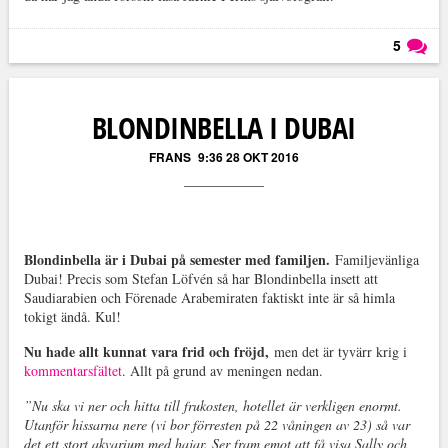
5
Läs kommentarer (
5
)
BLONDINBELLA I DUBAI
FRANS
9:36 28 OKT 2016
Blondinbella är i Dubai på semester med familjen.
Familjevänliga
Dubai! Precis som Stefan Löfvén så har Blondinbella insett att
Saudiarabien och Förenade Arabemiraten faktiskt inte är så himla
tokigt ändå. Kul!
Nu hade allt kunnat vara frid och fröjd,
men det är tyvärr krig i
kommentarsfältet
. Allt på grund av meningen nedan.
”Nu ska vi ner och hitta till frukosten, hotellet är verkligen enormt.
Utanför hissarna nere (vi bor förresten på 22 våningen av 23) så var
det ett stort akvarium med hajar. Ser fram emot att få visa Sally och