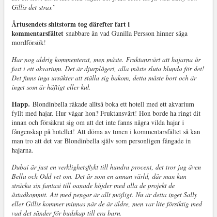
Gillis det strax”
Årtusendets shitstorm tog därefter fart i
kommentarsfältet
snabbare än vad Gunilla Persson hinner säga
mordförsök!
Har nog aldrig kommenterat, men måste. Fruktansvärt att hajarna är
fast i ett akvarium. Det är djurplågeri, alla måste sluta blunda för det!
Det finns inga ursäkter att ställa sig bakom, detta måste bort och är
inget som är häftigt eller kul.
Happ.
Blondinbella råkade alltså boka ett hotell med ett akvarium
fyllt med hajar. Hur vågar hon? Fruktansvärt! Hon borde ha ringt dit
innan och försäkrat sig om att det inte fanns några vilda hajar i
fångenskap på hotellet! Att döma av tonen i kommentarsfältet så kan
man tro att det var Blondinbella själv som personligen fångade in
hajarna.
Dubai är just en verklighetsflykt till hundra procent, det tror jag även
Bella och Odd vet om. Det är som en annan värld, där man kan
sträcka sin fantasi till oanade höjder med alla de projekt de
åstadkommit. Att med pengar är allt möjligt. Nu är detta inget Sally
eller Gillis kommer minnas när de är äldre, men var lite försiktig med
vad det sänder för budskap till era barn.