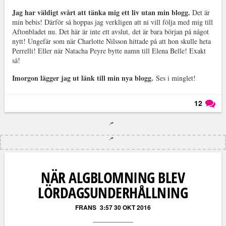
Jag har väldigt svårt att tänka mig ett liv utan min blogg.
Det är
min bebis! Därför så hoppas jag verkligen att ni vill följa med mig till
Aftonbladet nu. Det här är inte ett avslut, det är bara början på något
nytt! Ungefär som när Charlotte Nilsson hittade på att hon skulle heta
Perrelli! Eller när Natacha Peyre bytte namn till Elena Belle! Exakt
så!
Imorgon lägger jag ut länk till min nya blogg.
Ses i minglet!
12
Läs kommentarer (
12
)
NÄR ALGBLOMNING BLEV
LÖRDAGSUNDERHÅLLNING
FRANS
3:57 30 OKT 2016