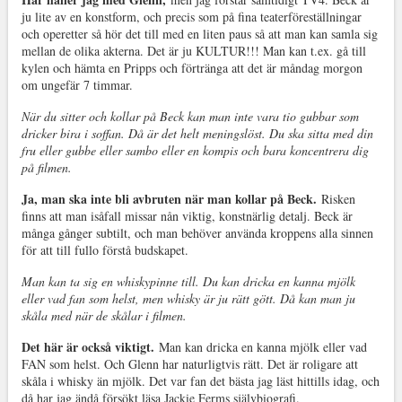
ju lite av en konstform, och precis som på fina teaterföreställningar
och operetter så hör det till med en liten paus så att man kan samla sig
mellan de olika akterna. Det är ju KULTUR!!! Man kan t.ex. gå till
kylen och hämta en Pripps och förtränga att det är måndag morgon
om ungefär 7 timmar.
När du sitter och kollar på Beck kan man inte vara tio gubbar som
dricker bira i soffan. Då är det helt meningslöst. Du ska sitta med din
fru eller gubbe eller sambo eller en kompis och bara koncentrera dig
på filmen.
Ja, man ska inte bli avbruten när man kollar på Beck.
Risken
finns att man isåfall missar nån viktig, konstnärlig detalj. Beck är
många gånger subtilt, och man behöver använda kroppens alla sinnen
för att till fullo förstå budskapet.
Man kan ta sig en whiskypinne till. Du kan dricka en kanna mjölk
eller vad fan som helst, men whisky är ju rätt gött. Då kan man ju
skåla med när de skålar i filmen.
Det här är också viktigt.
Man kan dricka en kanna mjölk eller vad
FAN som helst. Och Glenn har naturligtvis rätt. Det är roligare att
skåla i whisky än mjölk. Det var fan det bästa jag läst hittills idag, och
då har jag ändå försökt läsa Jackie Ferms självbiografi.