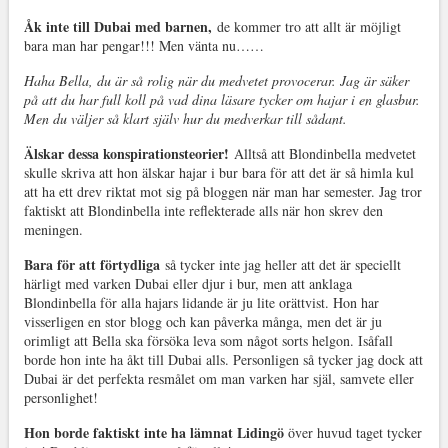
Åk inte till Dubai med barnen,
de kommer tro att allt är möjligt
bara man har pengar!!! Men vänta nu……
Haha Bella, du är så rolig när du medvetet provocerar. Jag är säker
på att du har full koll på vad dina läsare tycker om hajar i en glasbur.
Men du väljer så klart själv hur du medverkar till sådant.
Älskar dessa konspirationsteorier!
Alltså att Blondinbella medvetet
skulle skriva att hon älskar hajar i bur bara för att det är så himla kul
att ha ett drev riktat mot sig på bloggen när man har semester. Jag tror
faktiskt att Blondinbella inte reflekterade alls när hon skrev den
meningen.
Bara för att förtydliga
så tycker inte jag heller att det är speciellt
härligt med varken Dubai eller djur i bur, men att anklaga
Blondinbella för alla hajars lidande är ju lite orättvist. Hon har
visserligen en stor blogg och kan påverka många, men det är ju
orimligt att Bella ska försöka leva som något sorts helgon. Isåfall
borde hon inte ha åkt till Dubai alls. Personligen så tycker jag dock att
Dubai är det perfekta resmålet om man varken har själ, samvete eller
personlighet!
Hon borde faktiskt inte ha lämnat Lidingö
över huvud taget tycker