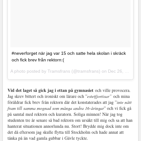
#neverforget när jag var 15 och satte hela skolan i skräck
och fick brev från rektorn:(
A photo posted by Tramsfrans (@tramsfrans) on
Dec 26, 2015 at 12:53pm PST
Vid det laget så gick jag i ettan på gymnasiet
och ville provocera.
Jag skrev bittert och ironiskt om lärare och ”
estetfjortisar”
och mina
föräldrar fick brev från rektorn där det konstaterades att jag ”
inte nått
fram till samma mognad som många andra 16-åringar
” och vi fick gå
på samtal med rektorn och kuratorn. Soliga minnen! När jag tog
studenten tre år senare så bad rektorn om ursäkt till mig och sa att han
hanterat situationen annorlunda nu. Stort! Brydde mig dock inte om
det då eftersom jag skulle flytta till Stockholm och hade annat att
tänka på än vad gamla gubbar i Gävle tyckte.