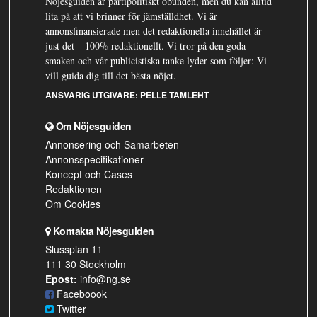
Nöjesguiden är partipolitiskt obunden, men du kan alltid
lita på att vi brinner för jämställdhet. Vi är
annonsfinansierade men det redaktionella innehållet är
just det – 100% redaktionellt. Vi tror på den goda
smaken och vår publicistiska tanke lyder som följer: Vi
vill guida dig till det bästa nöjet.
ANSVARIG UTGIVARE:
PELLE TAMLEHT
Om Nöjesguiden
Annonsering och Samarbeten
Annonsspecifikationer
Koncept och Cases
Redaktionen
Om Cookies
Kontakta Nöjesguiden
Slussplan 11
111 30 Stockholm
Epost:
info@ng.se
Faceboook
Twitter