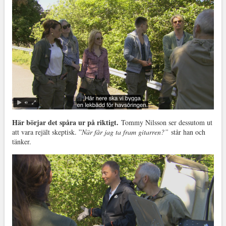
Här börjar det spåra ur på riktigt.
Tommy Nilsson ser dessutom ut
att vara rejält skeptisk. ”
När får jag ta fram gitarren?”
står han och
tänker.