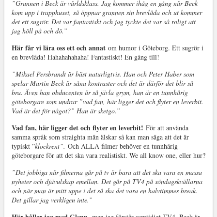
”Grannen i Beck är världsklass. Jag kommer ihåg en gång när Beck
kom upp i trapphuset, så öppnar grannen sin brevlåda och ut kommer
det ett sugrör. Det var fantastiskt och jag tyckte det var så roligt att
jag höll på och dö.”
Här får vi lära oss ett och annat
om humor i Göteborg. Ett sugrör i
en brevlåda! Hahahahahaha! Fantastiskt! En gång till!
”Mikael Persbrandt är bäst naturligtvis. Han och Peter Haber som
spelar Martin Beck är såna kontraster och det är därför det blir så
bra. Även han obducenten är så jävla grym, han är en tunnhårig
göteborgare som undrar ”vad fan, här ligger det och flyter en leverbit.
Vad är det för något?” Han är sketgo.”
Vad fan, här ligger det och flyter en leverbit!
För att använda
samma språk som straighta män älskar så kan man säga att det är
typiskt ”
klockrent”.
Och ALLA filmer behöver en tunnhårig
göteborgare för att det ska vara realistiskt. We all know one, eller hur?
”Det jobbiga när filmerna går på tv är bara att det ska vara en massa
nyheter och djävulskap emellan. Det går på TV4 på söndagskvällarna
och när man är mitt uppe i det så ska det vara en halvtimmes break.
Det gillar jag verkligen inte.”
Här håller jag med Glenn,
men jag förstår samtidigt TV4. Beck är