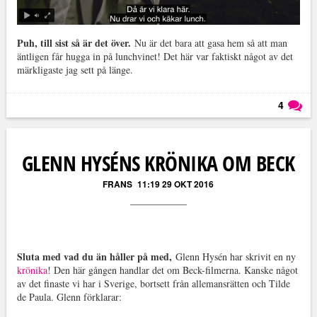
Puh, till sist så är det över.
Nu är det bara att gasa hem så att man
äntligen får hugga in på lunchvinet! Det här var faktiskt något av det
märkligaste jag sett på länge.
4
Läs kommentarer (
4
)
GLENN HYSÉNS KRÖNIKA OM BECK
FRANS
11:19 29 OKT 2016
Sluta med vad du än håller på med,
Glenn Hysén har skrivit en ny
krönika
! Den här gången handlar det om Beck-filmerna. Kanske något
av det finaste vi har i Sverige, bortsett från allemansrätten och Tilde
de Paula. Glenn förklarar: