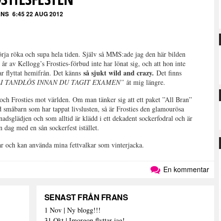
ANS
6:45 22 AUG 2012
örja röka och supa hela tiden. Själv så MMS:ade jag den här bilden
r av Kellogg’s Frosties-förbud inte har lönat sig, och att hon inte
så sjukt wild and crazy.
ar flyttat hemifrån. Det känns
Det finns
I TANDLÖS INNAN DU TAGIT EXAMEN”
åt mig längre.
och Frosties mot världen. Om man tänker sig att ett paket ”All Bran”
d småbarn som har tappat livslusten, så är Frosties den glamourösa
adsglädjen och som alltid är klädd i ett dekadent sockerfodral och är
sin dag med en sån sockerfest istället.
ar och kan använda mina fettvalkar som vinterjacka.
En kommentar
SENAST FRÅN FRANS
1 Nov | Ny blogg!!!
31 Okt | Imorgon flyttar jag!