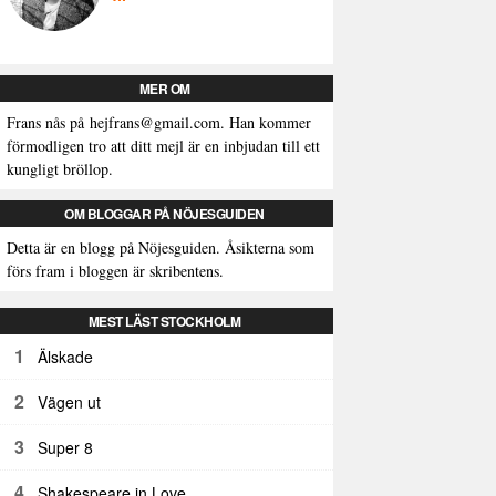
MER OM
Frans nås på
hejfrans@gmail.com
. Han kommer
förmodligen tro att ditt mejl är en inbjudan till ett
kungligt bröllop.
OM BLOGGAR PÅ NÖJESGUIDEN
Detta är en blogg på Nöjesguiden. Åsikterna som
förs fram i bloggen är skribentens.
MEST LÄST STOCKHOLM
1
Älskade
2
Vägen ut
3
Super 8
4
Shakespeare in Love