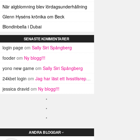
När algblomning blev lördagsunderhållning
Glenn Hyséns krönika om Beck
Blondinbella i Dubai
SENASTE KOMMENTARER
login page
om
Sally Siri Spångberg
fooder
om
Ny blogg!!!
yono new game
om
Sally Siri Spångberg
24kbet login
om
Jag har läst ett livsstilsreportage!
jessica dravid
om
Ny blogg!!!
ANDRA BLOGGAR