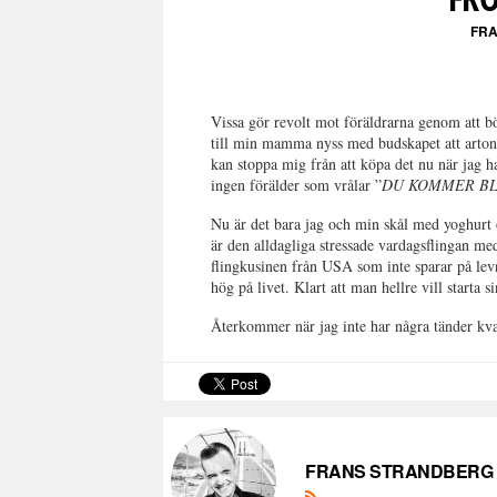
FR
Vissa gör revolt mot föräldrarna genom att b
till min mamma nyss med budskapet att arton å
kan stoppa mig från att köpa det nu när jag h
ingen förälder som vrålar ”
DU KOMMER BL
Nu är det bara jag och min skål med yoghurt 
är den alldagliga stressade vardagsflingan me
flingkusinen från USA som inte sparar på levn
hög på livet. Klart att man hellre vill starta 
Återkommer när jag inte har några tänder kv
FRANS STRANDBERG