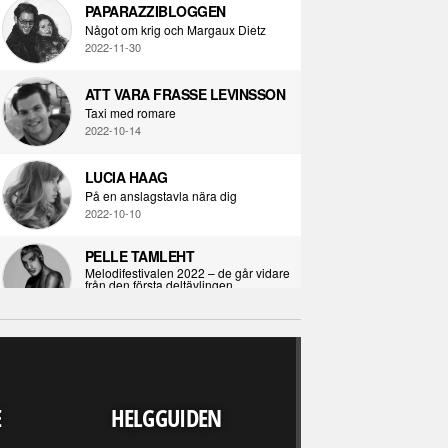
PAPARAZZIBLOGGEN
Något om krig och Margaux Dietz
2022-11-30
ATT VARA FRASSE LEVINSSON
Taxi med romare
2022-10-14
LUCIA HAAG
På en anslagstavla nära dig
2022-10-10
PELLE TAMLEHT
Melodifestivalen 2022 – de går vidare
från den första deltävlingen
2022-02-02
I KORPENS SKUGGA
Själva definitionen av ondska
RECENSION
2021-06-28
LJUDVÄRLDEN 
E
HELGGUIDEN
UPP FINNS N
ÖPPNA BOKEN
ALLA" - DARKS
Kropps-dagbok