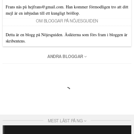
Frans nås på
hejfrans@gmail.com
. Han kommer förmodligen tro att ditt
mejl är en inbjudan till ett kungligt bröllop.
OM BLOGGAR PÅ NÖJESGUIDEN
Detta är en blogg på Nöjesguiden. Åsikterna som förs fram i bloggen är
skribentens.
ANDRA BLOGGAR
MEST LÄST PÅ NG