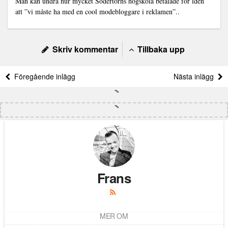
Man kan undra hur mycket Södertörns högskola betalade för iden
att ”vi måste ha med en cool modebloggare i reklamen”..
Skriv kommentar
Tillbaka upp
Föregående inlägg
Nästa inlägg
Frans
MER OM