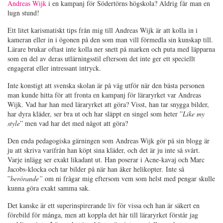
Andreas Wijk
i en kampanj för Södertörns högskola? Aldrig får man en
lugn stund!
Ett litet karismatiskt tips från mig till Andreas Wijk är att kolla in i
kameran eller in i ögonen på den som man vill förmedla sin kunskap till.
Lärare brukar oftast inte kolla ner snett på marken och puta med läpparna
som en del av deras utlärningsstil eftersom det inte ger ett speciellt
engagerat eller intressant intryck.
Inte konstigt att svenska skolan är på väg utför när den bästa personen
man kunde hitta för att fronta en kampanj för läraryrket var Andreas
Wijk. Vad har han med läraryrket att göra? Visst, han tar snygga bilder,
har dyra kläder, ser bra ut och har släppt en singel som heter ”
Like my
style
” men vad har det med något att göra?
Den enda pedagogiska gärningen som Andreas Wijk gör på sin blogg är
ju att skriva varifrån han köpt sina kläder, och det är ju inte så svårt.
Varje inlägg ser exakt likadant ut. Han poserar i Acne-kavaj och Marc
Jacobs-klocka och tar bilder på när han åker helikopter
.
Inte så
”
berörande”
om ni frågar mig eftersom vem som helst med pengar skulle
kunna göra exakt samma sak.
Det kanske är ett superinspirerande liv för vissa och han är säkert en
förebild för många, men att koppla det här till läraryrket förstår jag