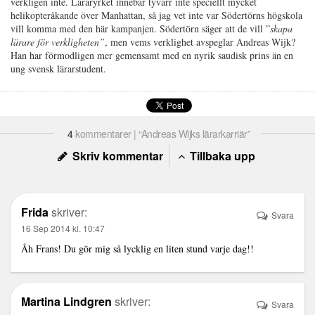
verkligen inte. Läraryrket innebär tyvärr inte speciellt mycket
helikopteråkande över Manhattan, så jag vet inte var Södertörns högskola
vill komma med den här kampanjen. Södertörn säger att de vill ”
skapa
lärare för verkligheten”
, men vems verklighet avspeglar Andreas Wijk?
Han har förmodligen mer gemensamt med en nyrik saudisk prins än en
ung svensk lärarstudent.
4
kommentarer | “Andreas Wijks lärarkarriär”
Skriv kommentar
Tillbaka upp
Frida
skriver:
Svara
16 Sep 2014 kl. 10:47
Åh Frans! Du gör mig så lycklig en liten stund varje dag!!
Martina Lindgren
skriver:
Svara