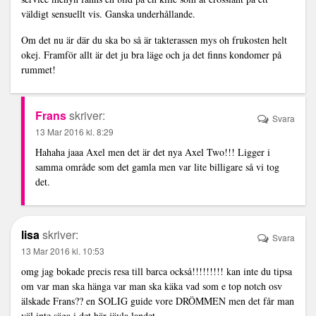
väldigt sensuellt vis. Ganska underhållande.
Om det nu är där du ska bo så är takterassen mys oh frukosten helt
okej. Framför allt är det ju bra läge och ja det finns kondomer på
rummet!
Frans
skriver:
Svara
13 Mar 2016 kl. 8:29
Hahaha jaaa Axel men det är det nya Axel Two!!! Ligger i
samma område som det gamla men var lite billigare så vi tog
det.
lisa
skriver:
Svara
13 Mar 2016 kl. 10:53
omg jag bokade precis resa till barca också!!!!!!!!! kan inte du tipsa
om var man ska hänga var man ska käka vad som e top notch osv
älskade Frans?? en SOLIG guide vore DRÖMMEN men det får man
väl inte säga i det här jävla landet………………….