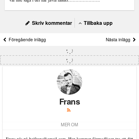
Skriv kommentar
Tillbaka upp
Föregående inlägg
Nästa inlägg
Frans
MER OM
Frans nås på
hejfrans@gmail.com
. Han kommer förmodligen tro att ditt