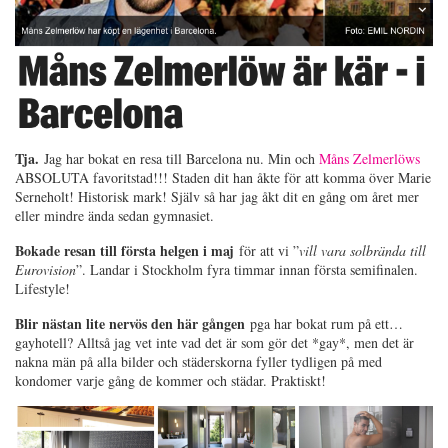
Tja.
Jag har bokat en resa till Barcelona nu. Min och
Måns Zelmerlöws
ABSOLUTA favoritstad!!! Staden dit han åkte för att komma över Marie
Serneholt! Historisk mark! Själv så har jag åkt dit en gång om året mer
eller mindre ända sedan gymnasiet.
Bokade resan till första helgen i maj
för att vi ”
vill vara solbrända till
Eurovision
”. Landar i Stockholm fyra timmar innan första semifinalen.
Lifestyle!
Blir nästan lite nervös den här gången
pga har bokat rum på ett…
gayhotell? Alltså jag vet inte vad det är som gör det *gay*, men det är
nakna män på alla bilder och städerskorna fyller tydligen på med
kondomer varje gång de kommer och städar. Praktiskt!