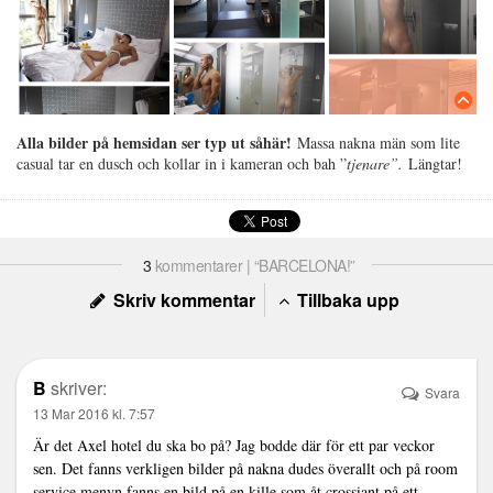
Alla bilder på hemsidan ser typ ut såhär!
Massa nakna män som lite
casual tar en dusch och kollar in i kameran och bah ”
tjenare”.
Längtar!
3
kommentarer | “BARCELONA!”
Skriv kommentar
Tillbaka upp
B
skriver:
Svara
13 Mar 2016 kl. 7:57
Är det Axel hotel du ska bo på? Jag bodde där för ett par veckor
sen. Det fanns verkligen bilder på nakna dudes överallt och på room
service menyn fanns en bild på en kille som åt crossiant på ett