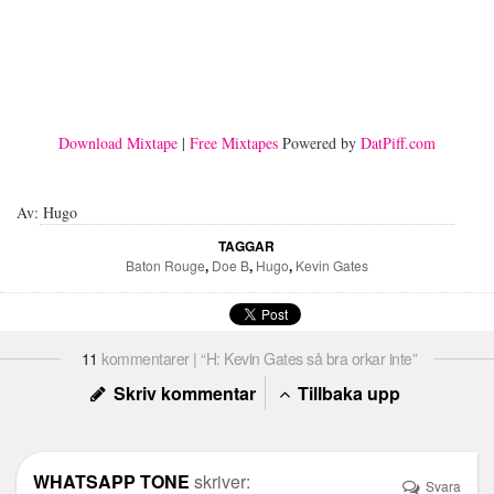
Download Mixtape
|
Free Mixtapes
Powered by
DatPiff.com
Av: Hugo
TAGGAR
Baton Rouge
,
Doe B
,
Hugo
,
Kevin Gates
11
kommentarer | “H: Kevin Gates så bra orkar inte”
Skriv kommentar
Tillbaka upp
WHATSAPP TONE
skriver:
Svara