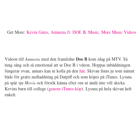
Get More:
Kevin Gates
,
Amnesia ft. DOE B
,
Music
,
More Music Videos
Doe
B
Videon till
Amnesia
med den framlidne
kom idag på MTV. Så
tung sång och så emotional att se Doe B i vdeon. Hoppas inbäddningen
fungerar ovan, annars kan ni kolla på den
här
. Skivan finns ju som nämnt
både för gratis nedladdning på Datpiff och som köpes på iTunes. Lyssna
på spår sju
Movie
och försök känna efter om ni ändå inte vill skicka
Kevins barn till college (
genom iTunes-köp
). Lyssna på hela skivan helt
enkelt.