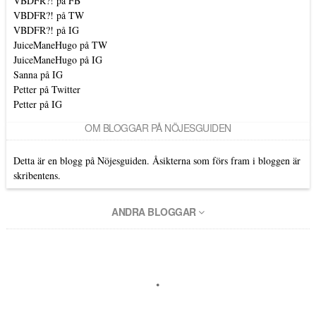
VBDFR?! på FB
VBDFR?! på TW
VBDFR?! på IG
JuiceManeHugo på TW
JuiceManeHugo på IG
Sanna på IG
Petter på Twitter
Petter på IG
OM BLOGGAR PÅ NÖJESGUIDEN
Detta är en blogg på Nöjesguiden. Åsikterna som förs fram i bloggen är
skribentens.
ANDRA BLOGGAR