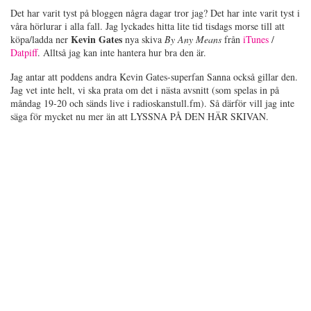
Det har varit tyst på bloggen några dagar tror jag? Det har inte varit tyst i
våra hörlurar i alla fall. Jag lyckades hitta lite tid tisdags morse till att
Kevin Gates
köpa/ladda ner
nya skiva
By Any Means
från
iTunes
/
Datpiff
. Alltså jag kan inte hantera hur bra den är.
Jag antar att poddens andra Kevin Gates-superfan Sanna också gillar den.
Jag vet inte helt, vi ska prata om det i nästa avsnitt (som spelas in på
måndag 19-20 och sänds live i radioskanstull.fm). Så därför vill jag inte
säga för mycket nu mer än att LYSSNA PÅ DEN HÄR SKIVAN.