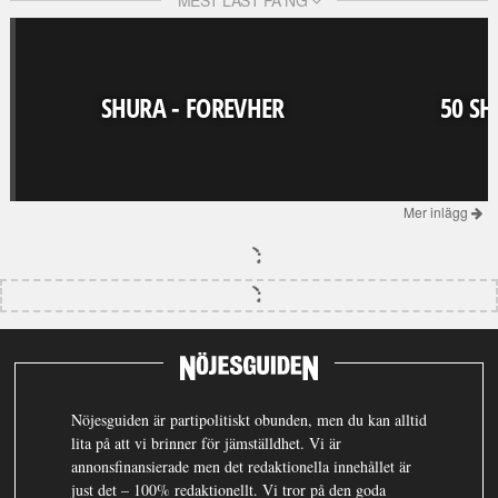
MEST LÄST PÅ NG
SHURA - FOREVHER
50 SH
Mer inlägg
Nöjesguiden är partipolitiskt obunden, men du kan alltid
lita på att vi brinner för jämställdhet. Vi är
annonsfinansierade men det redaktionella innehållet är
just det – 100% redaktionellt. Vi tror på den goda