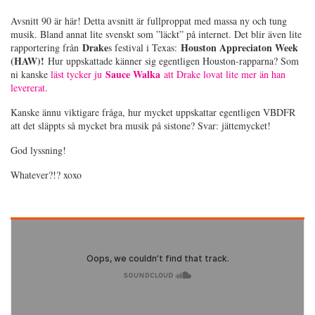
Avsnitt 90 är här! Detta avsnitt är fullproppat med massa ny och tung
musik. Bland annat lite svenskt som ”läckt” på internet. Det blir även lite
Drake
Houston Appreciaton Week
rapportering från
s festival i Texas:
(HAW)!
Hur uppskattade känner sig egentligen Houston-rapparna? Som
Sauce Walka
ni kanske
läst tycker ju
att Drake lovat lite mer än han
levererat
.
Kanske ännu viktigare fråga, hur mycket uppskattar egentligen VBDFR
att det släppts så mycket bra musik på sistone? Svar: jättemycket!
God lyssning!
Whatever?!? xoxo