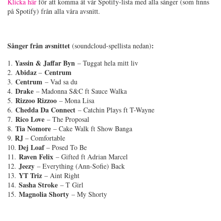
Klicka här
för att komma åt vår Spotify-lista med alla sånger (som finns
på Spotify) från alla våra avsnitt.
Sånger från avsnittet
:
(soundcloud-spellista nedan)
Yassin & Jaffar Byn
1.
– Tuggat hela mitt liv
Abidaz
Centrum
2.
–
Centrum
3.
– Vad sa du
Drake
4.
– Madonna S&C ft Sauce Walka
Rizzoo Rizzoo
5.
– Mona Lisa
Chedda Da Connect
6.
– Catchin Plays ft T-Wayne
Rico Love
7.
– The Proposal
Tia Nomore
8.
– Cake Walk ft Show Banga
RJ
9.
– Comfortable
Dej Loaf
10.
– Posed To Be
Raven Felix
11.
– Gifted ft Adrian Marcel
Jeezy
12.
– Everything (Ann-Sofie) Back
YT Triz
13.
– Aint Right
Sasha Stroke
14.
– T Girl
Magnolia Shorty
15.
– My Shorty