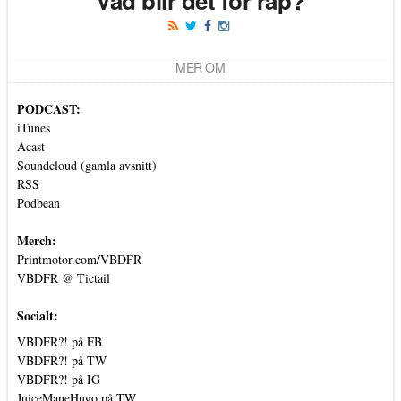
Vad blir det för rap?
MER OM
PODCAST:
iTunes
Acast
Soundcloud (gamla avsnitt)
RSS
Podbean
Merch:
Printmotor.com/VBDFR
VBDFR @ Tictail
Socialt:
VBDFR?! på FB
VBDFR?! på TW
VBDFR?! på IG
JuiceManeHugo på TW