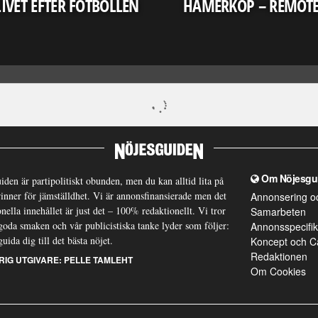
LIVET EFTER FOTBOLLEN
HAMERKOP – REMOT
Om Nöjesgu
iden är partipolitiskt obunden, men du kan alltid lita på
brinner för jämställdhet. Vi är annonsfinansierade men det
Annonsering o
nella innehållet är just det – 100% redaktionellt. Vi tror
Samarbeten
goda smaken och vår publicistiska tanke lyder som följer:
Annonsspecifik
guida dig till det bästa nöjet.
Koncept och C
Redaktionen
RIG UTGIVARE:
PELLE TAMLEHT
Om Cookies