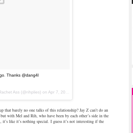
ago. Thanks @dang4l
Rachet Ass (@rihplies) on
Apr 7, 2016 at 11:22am PDT
up that barely no one talks of this relationship? Jay Z can’t do an
but with Mel and Rih, who have been by each other’s side in the
t’s like it’s nothing special. I guess it’s not interesting if the