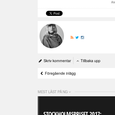
Al
Skriv kommentar
Tillbaka upp
Föregående inlägg
MEST LÄST PÅ NG
STOCKHOLMSPRISET 2017: