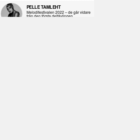
PELLE TAMLEHT
Melodifestivalen 2022 – de går vidare
från den första deltävlingen
2022-02-02
I KORPENS SKUGGA
Själva definitionen av ondska
2021-06-28
ÖPPNA BOKEN
Kropps-dagbok
2021-06-24
SYNDAFALLET
Det är inte din demokratiska plikt att
delta i instagramaktivism.
2021-04-26
VAD BLIR DET FÖR RAP
Avsnitt 211! Sista avsnittet! HEJ DÅ!
(Del 1 och 2)
2021-02-27
SIMON STRAND