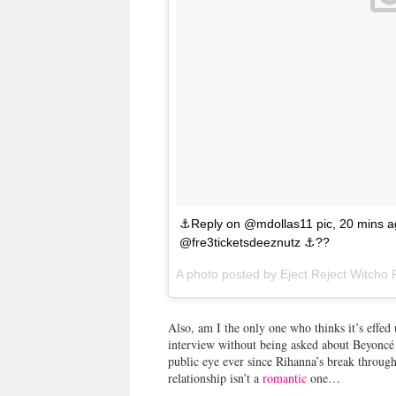
⚓️Reply on @mdollas11 pic, 20 mins 
@fre3ticketsdeeznutz ⚓️??
A photo posted by Eject Reject Witcho 
Also, am I the only one who thinks it’s effed 
interview without being asked about Beyoncé 
public eye ever since Rihanna’s break through, i
relationship isn’t a
romantic
one…