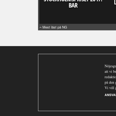
BAR
Mest läst på NG
Nöjesgu
att vi 
redaktio
på den 
Vi vill 
ANSVA