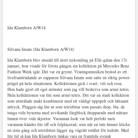
Ida Klamborn A/W14
Silvana Imam (Ida Klamborn A/W14)
Ida Klamborn blev utsedd till årets nykomling på Elle-galan den 17e
januari, hon visade för första gången sin kollektion på Mercedes Benz
Fashion Week igår. Det var en grymt. Visningsmusiken bestod av ett
liveframträdande av rapparen Silvana Imam som satte en riktig power-
prägel på hela situationen. Kollektionen gick i svart, vitt och rosa.
Hon hade gjort ett eget mönster som jag vill beskriva som armé-tetris.
Hela kollektionen var lite som armé-tetris. Det var en stark kollektion
som utstrålade makt kombinerat med ett väldigt uppspelt och lättsamt
uttryck. Plaggen såg lite ut som tetrisbitar som passats ihop, bla. de
tunga vida byxorna med avvikande färgblock ihopparade med nättare
linnen över vida skjortor. Varannan look var helt perfekt men
varannan kändes lite off och felplacerad, som när en inte hinner klicka
en sista gång och tetrisbiten lägger sig vågrätt istället för lodrätt. Med
lite tid så kan Ida Klamborn tänkas vara en framtida svensk