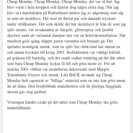
Cheap Monday, Cheap Monday, Cheap Monday, det var så fint. Jag
blev varm i hela kroppen och hjärtat slog några extra slag. När jag
klev in i danslokalen på Kulturhuset möttes jag av någonting som såg
ut som ett skoldisco. Det stod ett flertal par och dansade tryckare
under strålkastare. Det som skilde det här skoldiscot åt från de som jag
själv minns, var avsaknaden av hårgele, glitterspray och ljusblå
skjortor samt att vartannat danspar inte var en heterokonstellation. När
musiken gick igång släppte paren varandra och började gå. Det
spelades nostalgisk musik, som en själv lite obekvämt har dansat en
och annan tryckare till kring 2001. Kollektionen var väldigt lekfull,
på gränsen till barnslig, och det osade osäker tonåring på det där sättet
som bara Cheap Monday lyckas få till och göra mode av. För att
matcha 2001-vibben var modellerna dekorerade med Margot
Tenenbaum frisyrer och smink. Likt BACK använde sig Cheap
Monday helt ogenerat av ”billiga” material som en inte kan göra annat
än att älska. Den bredribbade manchestern och de plastiga färgglada
skorna gav mig gåshud.
Visningen kändes exakt på det sättet som Cheap Monday ska göra,
underhållande.