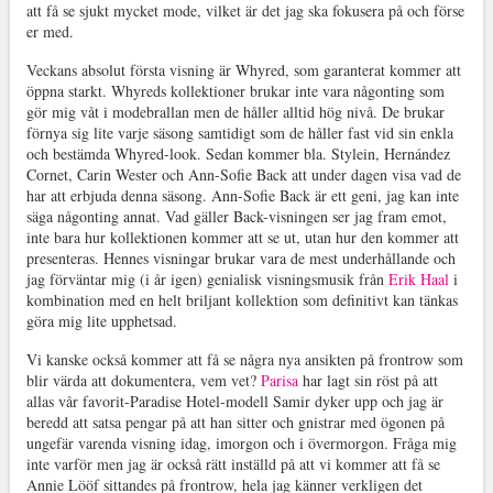
att få se sjukt mycket mode, vilket är det jag ska fokusera på och förse
er med.
Veckans absolut första visning är Whyred, som garanterat kommer att
öppna starkt. Whyreds kollektioner brukar inte vara någonting som
gör mig våt i modebrallan men de håller alltid hög nivå. De brukar
förnya sig lite varje säsong samtidigt som de håller fast vid sin enkla
och bestämda Whyred-look. Sedan kommer bla. Stylein, Hernández
Cornet, Carin Wester och Ann-Sofie Back att under dagen visa vad de
har att erbjuda denna säsong. Ann-Sofie Back är ett geni, jag kan inte
säga någonting annat. Vad gäller Back-visningen ser jag fram emot,
inte bara hur kollektionen kommer att se ut, utan hur den kommer att
presenteras. Hennes visningar brukar vara de mest underhållande och
jag förväntar mig (i år igen) genialisk visningsmusik från
Erik Haal
i
kombination med en helt briljant kollektion som definitivt kan tänkas
göra mig lite upphetsad.
Vi kanske också kommer att få se några nya ansikten på frontrow som
blir värda att dokumentera, vem vet?
Parisa
har lagt sin röst på att
allas vår favorit-Paradise Hotel-modell Samir dyker upp och jag är
beredd att satsa pengar på att han sitter och gnistrar med ögonen på
ungefär varenda visning idag, imorgon och i övermorgon. Fråga mig
inte varför men jag är också rätt inställd på att vi kommer att få se
Annie Lööf sittandes på frontrow, hela jag känner verkligen det