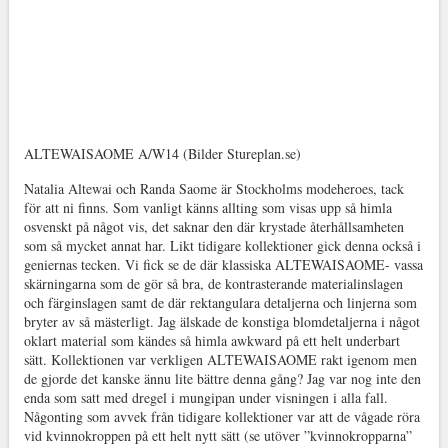
ALTEWAISAOME A/W14 (Bilder Stureplan.se)
Natalia Altewai och Randa Saome är Stockholms modeheroes, tack
för att ni finns. Som vanligt känns allting som visas upp så himla
osvenskt på något vis, det saknar den där krystade återhållsamheten
som så mycket annat har. Likt tidigare kollektioner gick denna också i
geniernas tecken. Vi fick se de där klassiska ALTEWAISAOME- vassa
skärningarna som de gör så bra, de kontrasterande materialinslagen
och färginslagen samt de där rektangulara detaljerna och linjerna som
bryter av så mästerligt. Jag älskade de konstiga blomdetaljerna i något
oklart material som kändes så himla awkward på ett helt underbart
sätt. Kollektionen var verkligen ALTEWAISAOME rakt igenom men
de gjorde det kanske ännu lite bättre denna gång? Jag var nog inte den
enda som satt med dregel i mungipan under visningen i alla fall.
Någonting som avvek från tidigare kollektioner var att de vågade röra
vid kvinnokroppen på ett helt nytt sätt (se utöver ”kvinnokropparna”