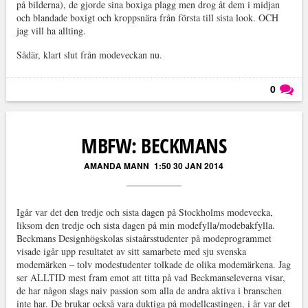
på bilderna), de gjorde sina boxiga plagg men drog åt dem i midjan
och blandade boxigt och kroppsnära från första till sista look. OCH
jag vill ha allting.
Sådär, klart slut från modeveckan nu.
0
Läs kommentarer (
0
)
MBFW: BECKMANS
AMANDA MANN
1:50 30 JAN 2014
Igår var det den tredje och sista dagen på Stockholms modevecka,
liksom den tredje och sista dagen på min modefylla/modebakfylla.
Beckmans Designhögskolas sistaårsstudenter på modeprogrammet
visade igår upp resultatet av sitt samarbete med sju svenska
modemärken – tolv modestudenter tolkade de olika modemärkena. Jag
ser ALLTID mest fram emot att titta på vad Beckmanseleverna visar,
de har någon slags naiv passion som alla de andra aktiva i branschen
inte har. De brukar också vara duktiga på modellcastingen, i år var det