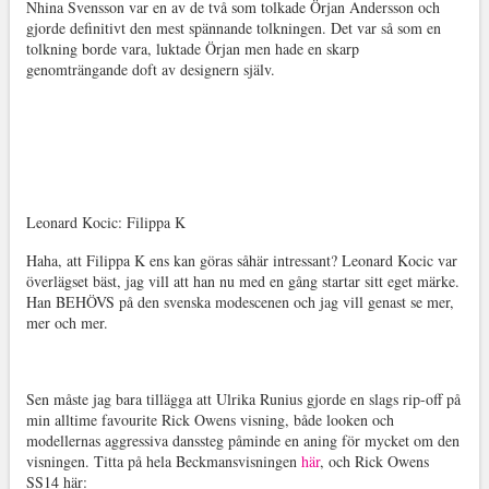
Nhina Svensson var en av de två som tolkade Örjan Andersson och
gjorde definitivt den mest spännande tolkningen. Det var så som en
tolkning borde vara, luktade Örjan men hade en skarp
genomträngande doft av designern själv.
Leonard Kocic: Filippa K
Haha, att Filippa K ens kan göras såhär intressant? Leonard Kocic var
överlägset bäst, jag vill att han nu med en gång startar sitt eget märke.
Han BEHÖVS på den svenska modescenen och jag vill genast se mer,
mer och mer.
Sen måste jag bara tillägga att Ulrika Runius gjorde en slags rip-off på
min alltime favourite Rick Owens visning, både looken och
modellernas aggressiva danssteg påminde en aning för mycket om den
visningen. Titta på hela Beckmansvisningen
här
, och Rick Owens
SS14 här: