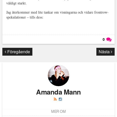
väldigt starkt.
Jag återkommer med lite tankar om visningarna och vidare frontrow-
spekulationer – tills dess:
0
Läs kommentarer (
0
)
Föregående
Nästa
Amanda Mann
MER OM