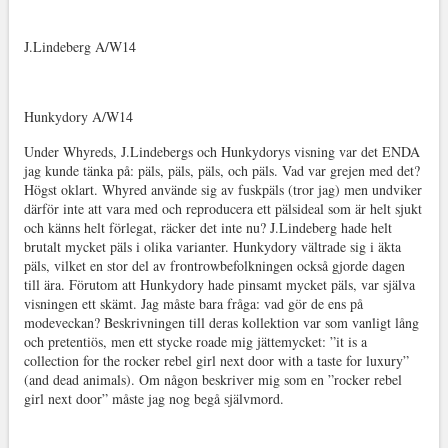
J.Lindeberg A/W14
Hunkydory A/W14
Under Whyreds, J.Lindebergs och Hunkydorys visning var det ENDA
jag kunde tänka på: päls, päls, päls, och päls. Vad var grejen med det?
Högst oklart. Whyred använde sig av fuskpäls (tror jag) men undviker
därför inte att vara med och reproducera ett pälsideal som är helt sjukt
och känns helt förlegat, räcker det inte nu? J.Lindeberg hade helt
brutalt mycket päls i olika varianter. Hunkydory vältrade sig i äkta
päls, vilket en stor del av frontrowbefolkningen också gjorde dagen
till ära. Förutom att Hunkydory hade pinsamt mycket päls, var själva
visningen ett skämt. Jag måste bara fråga: vad gör de ens på
modeveckan? Beskrivningen till deras kollektion var som vanligt lång
och pretentiös, men ett stycke roade mig jättemycket: ”it is a
collection for the rocker rebel girl next door with a taste for luxury”
(and dead animals). Om någon beskriver mig som en ”rocker rebel
girl next door” måste jag nog begå självmord.