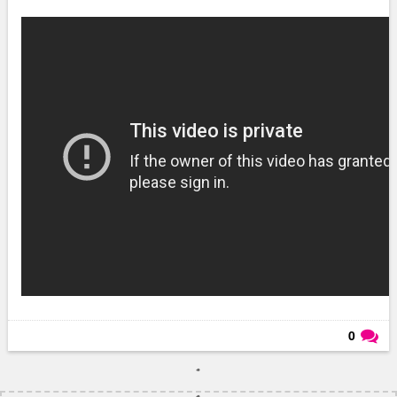
0
Läs kommentarer (
0
)