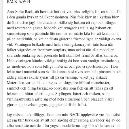
BACK A/W14
Ann-Sofie Back, åh herre så fint det var, blev religiös för en stund där
i den gamla kyrkan på Skeppsholmen. När folk klev in i kyrkan blev
de (inklusive jag) hänvisade att ställa sig bakom ett rep och trängas
med resterande gäster. Modefolket tvingades ställa sig bakom ett
sammetsrep som påminde lite om när en måste köa för att komma in
på en nattklubb, vilket de flesta gästerna förmodligen är väldigt ovana
vid. Visningen bråkade med hela visningskonceptet, inte bara när
folket vägrades en frontrow-sittplats, utan också när alla modeller
snurrade omkring och poserade helt skamlöst framför allas kameror.
Hela visningen kändes väldigt bråkig då hon som vanligt använde sig
av mode-no no’s som billiga material och grova sportstrumpor. Hon
lekte med material som skulle kunna beskrivas som helt pinsamt b och
aldrig annars skulle synas till på en visning, vilket jag älskade.
Materialen var en blandning av en slags bredribbad manchester,
sammet och billig täckjacke-polyester som fick en att tänka på ett
lekrum du hittar på ett dagis. Stylingen, håret och maken, samt
visningsmusiken gifte sig med hela situationen och plaggen vilket
gjorde upplevelsen grym, jag gick därifrån frälst.
Jag måste dock tillägga, även om min BACK-upplevelse var fantastisk,
att jag blir besviken av att hon säsong efter säsong använder sig av de
allra smalaste och de allra yngsta modellerna. Jag blir så ledsen av att