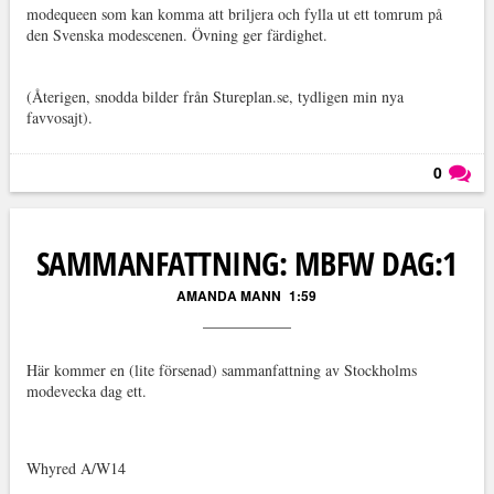
modequeen som kan komma att briljera och fylla ut ett tomrum på
den Svenska modescenen. Övning ger färdighet.
(Återigen, snodda bilder från Stureplan.se, tydligen min nya
favvosajt).
0
Läs kommentarer (
0
)
SAMMANFATTNING: MBFW DAG:1
AMANDA MANN
1:59
Här kommer en (lite försenad) sammanfattning av Stockholms
modevecka dag ett.
Whyred A/W14