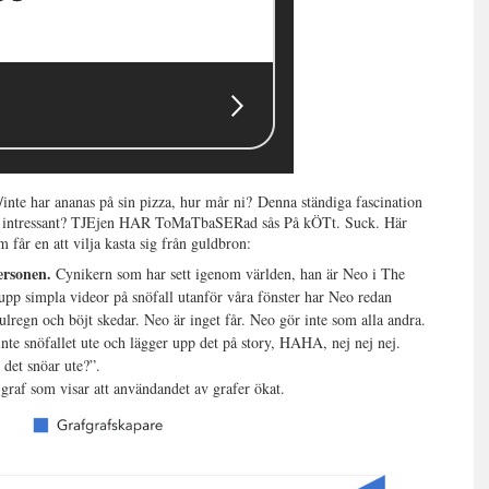
inte har ananas på sin pizza, hur mår ni? Denna ständiga fascination
är intressant? TJEjen HAR ToMaTbaSERad sås På kÖTt. Suck. Här
 får en att vilja kasta sig från guldbron:
ersonen.
Cynikern som har sett igenom världen, han är Neo i The
upp simpla videor på snöfall utanför våra fönster har Neo redan
ulregn och böjt skedar. Neo är inget får. Neo gör inte som alla andra.
 inte snöfallet ute och lägger upp det på story, HAHA, nej nej nej.
det snöar ute?”.
raf som visar att användandet av grafer ökat.