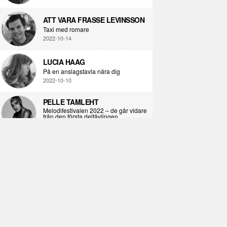
ATT VARA FRASSE LEVINSSON
Taxi med romare
2022-10-14
LUCIA HAAG
På en anslagstavla nära dig
2022-10-10
PELLE TAMLEHT
Melodifestivalen 2022 – de går vidare
från den första deltävlingen
2022-02-02
I KORPENS SKUGGA
Själva definitionen av ondska
2021-06-28
ÖPPNA BOKEN
Kropps-dagbok
2021-06-24