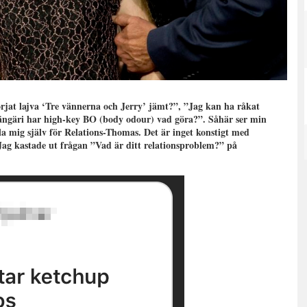
rjat lajva ‘Tre vännerna och Jerry’ jämt?”, ”Jag kan ha råkat
ängäri har high-key BO (body odour) vad göra?”. Såhär ser min
la mig själv för Relations-Thomas. Det är inget konstigt med
 Jag kastade ut frågan ”Vad är ditt relationsproblem?” på