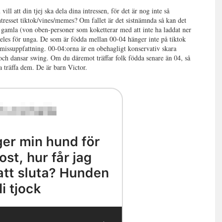
 vill att din tjej ska dela dina intressen, för det är nog inte så
 intresset tiktok/vines/memes? Om fallet är det sistnämnda så kan det
ör gamla (von oben-personer som koketterar med att inte ha laddat ner
ldeles för unga. De som är födda mellan 00-04 hänger inte på tiktok
 missuppfattning. 00-04:orna är en obehagligt konservativ skara
ch dansar swing. Om du däremot träffar folk födda senare än 04, så
ta träffa dem. De är barn Victor.