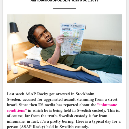
AMYDIAMONDPODDEN
6:39 9 JUL 2019
Last week ASAP Rocky got arrested in Stockholm,
Sweden, accused for aggravated assault stemming from a street
brawl. Since then US media has reported about the
”inhumane
conditions”
in which he is being held in Swedish custody. This is,
of course, far from the truth. Swedish custody is far from
inhumane, in fact, it’s a pretty boring. Here is a typical day for a
person (ASAP Rocky) held in Swedish custody.