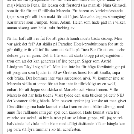
maj) Marcelo Pena. En ledsen och förstörd (läs manisk) Nina Glimsell
som är där för att få tillbaka Marcelo. Ett harem av kärlekstörstande
tjejer som gör allt i sin makt för att få just Marcelo. Jeppes sömngång!
Karaktärer som Fimpen, Josie, Adam, Helen som hade gått in i vilken
annan säsong som helst, rakt fucking av.
Ni har haft allt i er fat för att göra århundrandets bästa säsong. Men
var gick det fel? Att skälla på Paradise Hotel-produktionen för att de
gör dålig tv är väl iof lite som att skälla på Taco Bar för att ens nacho
deluxe gav en gaser. Det är lite som att starta blogg på nöjesguiden i
tron om att det kan generera iaf lite pengar. Säger som Astrid
Lindgren ”skyll sig själv”. Man kan inte ha för höga förväntningar på
ett program som bjuder in 30 av Örebros finest för att knulla, supa
och bråka. Det kommer inte vara succession nivå. Vi kommer inte se
Marcelo skälla ut jeppe för att han inte är tillräckligt av en wolf,
enbart för att Jeppe ska skicka ut Marcelo och vinna tronen. Ville
Marcelo det här hela tiden? Visst tydde den sista blicken på det? NEJ
det kommer aldrig hända. Men oavsett tycker jag kanske att man givet
förutsättningarna hade kunnat vaska fram en ännu bättre säsong, med
ännu fler rafflande intriger, spel och känslor. Hade kunnat vara lite
mindre sex också, så himla trött på att se lakan guppa, vill jag se två
halvkända halvfula människor med dåligt åtsittande kläder hångla kan
jag bara stå fyra timmar i kö till acnefesten.