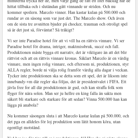
minuterna trycka ner de, men varje gång de fått ett litet bakslag har de
hittat tillbaka och i slutändan gått vinnande ur striden. Och nu
kommer spoilern. Marcelo vinner. Han kastar kulan på 500.000 och
rundar av en säsong som var just det. The Marcelo show. Och även
om de sista tre avsnitten bjuder på chocker, trauman och otroligt spel
så är det just så, förväntat? Så tråkigt?
Vi ser inte Paradise hotel för att vi vill ha en rättvis vinnare. Vi ser
Paradise hotel för drama, intriger, maktmissbruk, succé och fall.
Produktionen måste bygga ett narrativ, det är viktigare än att det blir
rättvist och att en rättvis vinnare kronas. Såklart Marcelo är en värdig
vinnare, men ingen rolig vinnare, och eftersom ni, produktionen, styr
ALLA regler, borde ni välja rolig framför värdig alla dagar i veckan.
Tycker inte produktionen ska se detta som ett spel, det är liksom inte
innebandy-vm där regler ska följas, det är presidentvalet i FIFA. Ett
jävla free for all där produktionen är gud, och kan straffa folk som
flyger för nära solen. Man ser ju hellre en king falla än sakta men
säkert bli starkare och starkare för att sedan? Vinna 500.000 han kan
lägga på anabola?
Nu kommer säsongen sluta i att Marcelo kastar kulan på 500.000, och
det pga en alldeles för loj produktion som låtit honom köra, utan
egentligt motstånd.