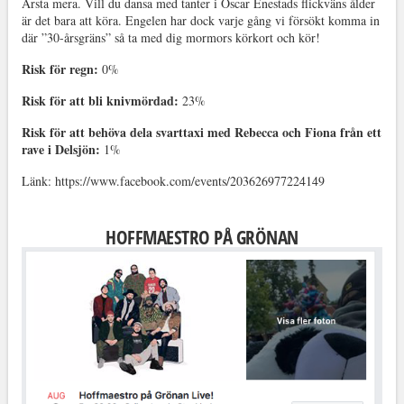
Årsta mera. Vill du dansa med tanter i Oscar Enestads flickväns ålder
är det bara att köra. Engelen har dock varje gång vi försökt komma in
där ”30-årsgräns” så ta med dig mormors körkort och kör!
Risk för regn:
0%
Risk för att bli knivmördad:
23%
Risk för att behöva dela svarttaxi med Rebecca och Fiona från ett
rave i Delsjön:
1%
Länk: https://www.facebook.com/events/203626977224149
HOFFMAESTRO PÅ GRÖNAN