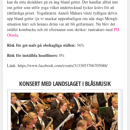
kan du sitta skräddare på en äng bland getter. Det handlar alltså inte
om getter som utför yoga vilket undertecknad tycker krävs för att
rättfärdiga priset. Yogaläraren Anneli Mahara växte tydligen delvis
upp bland getter (ja vi snackar uppenbarligen om nån slags Mowgli-
situation här) och hennes dröm var att bli getfarmare. Nu blev det
istället kombucha och ett efternamn som skriker: tantrakurs med
PH-
Olinda
.
Risk för get-nafs på obehagliga ställen:
56%
Risk för inställda headliners:
0%
Länk: https://www.facebook.com/events/3133053706705088/
KONSERT MED LANDSLAGET I BLÅSMUSIK