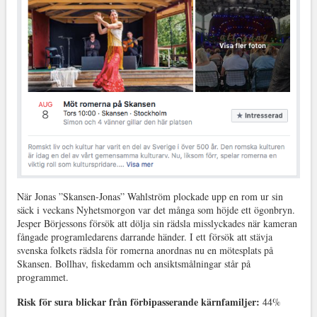
När Jonas ”Skansen-Jonas” Wahlström plockade upp en rom ur sin
säck i veckans Nyhetsmorgon var det många som höjde ett ögonbryn.
Jesper Börjessons försök att dölja sin rädsla misslyckades när kameran
fångade programledarens darrande händer. I ett försök att stävja
svenska folkets rädsla för romerna anordnas nu en mötesplats på
Skansen. Bollhav, fiskedamm och ansiktsmålningar står på
programmet.
Risk för sura blickar från förbipasserande kärnfamiljer:
44%