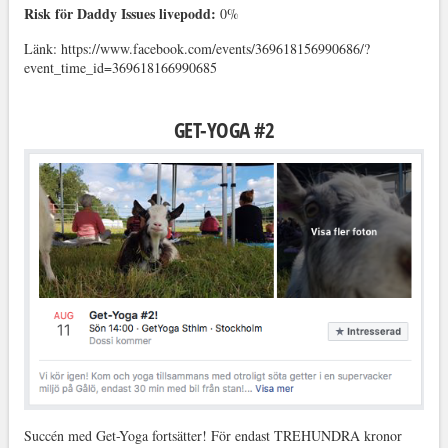
Risk för Daddy Issues livepodd:
0%
Länk: https://www.facebook.com/events/369618156990686/?
event_time_id=369618166990685
GET-YOGA #2
Succén med Get-Yoga fortsätter! För endast TREHUNDRA kronor