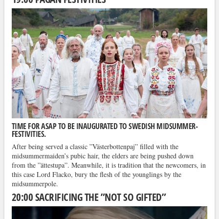
TIME FOR ASAP TO BE INAUGURATED TO SWEDISH MIDSUMMER-
FESTIVITIES.
After being served a classic ”Västerbottenpaj” filled with the
midsummermaiden’s pubic hair, the elders are being pushed down
from the ”ättestupa”. Meanwhile, it is tradition that the newcomers, in
this case Lord Flacko, bury the flesh of the younglings by the
midsummerpole.
20:00 SACRIFICING THE ”NOT SO GIFTED”