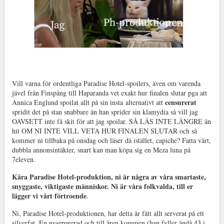
Vill varna för ordentliga Paradise Hotel-spoilers, även om varenda
jävel från Finspång till Haparanda vet exakt hur finalen slutar pga att
censurerat
Annica Englund spoilat allt på sin insta alternativt att
spridit det på stan snabbare än han sprider sin klamydia så vill jag
OAVSETT inte få skit för att jag spoilar. SÅ LÄS INTE LÄNGRE än
hit OM NI INTE VILL VETA HUR FINALEN SLUTAR och så
kommer ni tillbaka på onsdag och läser då istället, capiche? Fatta värt,
dubbla annonsintäkter, snart kan man köpa sig en Meza luna på
7eleven.
Kära Paradise Hotel-produktion, ni är några av våra smartaste,
snyggaste, viktigaste människor. Ni är våra folkvalda, till er
lägger vi vårt förtroende
.
Ni, Paradise Hotel-produktionen, har detta år fått allt serverat på ett
silverfat. En nyseparerad och till åren kommen (han fyller ändå 43 i