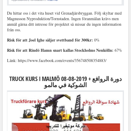
Du hittar oss i det vita huset vid Grenadjärsbryggan. Följ skyltar med
Magnusson Nyproduktion/Tornstaden. Ingen föranmälan krävs men
anmäl gärna ditt intresse för projektet så missar du ingen information
från oss.
Risk för att Joel Ighe säljer svettband för 300kr:
0%
Risk för att Rindö Hamn snart kallas Stockholms Neukölln:
67%
Länk: https://www.facebook.com/events/356748508354883/
TRUCK KURS I MALMÖ 08-08-2019 + دورة الروافع
الشوكية في مالمو