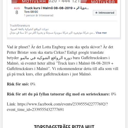
Vad är pluset? Är det Lotta Engberg som ska spela skivor? Är det
Petter Bristav som ska starta Cirkus? Enligt google translate
betyder دورة الروافع الشوكية في مالمو bara Gaffeltruckskurs i
Malmö, så eventet heter alltså ”Truck kurs i Malmö 08-08-2019 +
Gaffeltruckskurs i Malmö”. Vi rekommenderar detta till alla som vill
gå på truck kurs, eller gaffeltruckskurs i just Malmö.
Risk för snö:
0%
Risk för att du på fyllan tatuerar dig med en serietecknare:
0%
Länk: https://www.facebook.com/events/2339555422777692/?
event_time_id=2339555432777691
TORSDAGSTRÄFF PIZZA HUT