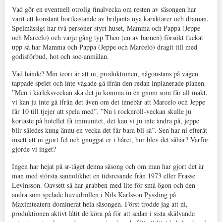
Vad gör en eventuell otrolig finalvecka om resten av säsongen har
varit ett konstant bortkastande av briljanta nya karaktärer och draman.
Spelmässigt har två personer styrt huset, Mamma och Pappa (Jeppe
och Marcelo) och varje gång typ Theo (en av barnen) försökt fuckat
upp så har Mamma och Pappa (Jeppe och Marcelo) dragit till med
godisförbud, hot och soc-anmälan.
Vad hände? Min teori är att ni, produktionen, någonstans på vägen
tappade spelet och inte vågade gå ifrån den redan inplanerade planen.
”Men i kärleksveckan ska det ju komma in en gnom som får all makt,
vi kan ju inte gå ifrån det även om det innebär att Marcelo och Jeppe
får 10 till tjejer att spela med”. ”Nu i rocknroll-veckan skulle ju
kortaste på hotellet få immunitet, det kan vi ju inte ändra på, jeppe
blir således kung ännu en vecka det får bara bli så”. Sen har ni efteråt
insett att ni gjort fel och gnuggat er i håret, hur blev det såhär? Varför
gjorde vi inget?
Ingen har hejat på sr-tåget denna säsong och om man har gjort det är
man med största sannolikhet en tidsresande från 1973 eller Frasse
Levinsson. Oavsett så har grabben med lite för små ögon och den
andra som spelade huvudrollen i Nils Karlsson Pyssling på
Maximteatern dominerat hela säsongen. Först trodde jag att ni,
produktionen aktivt låtit de köra på för att sedan i sista skälvande