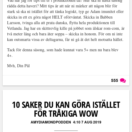
Vad har jag för tips till er i produktionen då? Hur ska ni nästa säsong
rädda detta haveri? Mitt tips är att när ni märker att någon blir för
stark så ska ni istället för att tänka logiskt, typ ge Adam imunitet eller
skicka in ett ex göra något HELT oförväntat. Skicka in Babben
Larsson, tvinga alla att prata danska, flytta hela produktionen till
Vetlanda. Jag har en skittrevlig kille på jobbet som älskar rom-com, är
två meter lång och bara äter soppa – skicka in honom. För om ni inte
kan outsmarta vissa av deltagarna, får ni gå åt det helt motsatta hållet.
Tack för denna säsong, som hade kunnat vara 5+ men nu bara blev
4+.
Mvh, Din Pål
555
Läs kommentarer (
555
)
10 SAKER DU KAN GÖRA ISTÄLLET
FÖR TRÅKIGA WOW
AMYDIAMONDPODDEN
4:10 7 AUG 2019