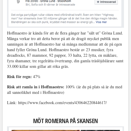
Hoffmaestro är kända för att de flera gånger har ”sålt ut” Gröna Lund.
Många verkar tro att detta beror på att de dragit mycket publik men
sanningen är att Hoffmaestro har så många medlemmar att de på egen
hand fyller Gröna Lund. Hoffmaestro består av 23 musiker, fyra
dreadlocks, 87 mammor, 92 pappor, 33 halta, 22 lytta, en mäklare,
fyra shamaner, tre regelrätta övertramp, din gamla träslöjdslärare samt
33.000 killar som gillar att röka gräs.
Risk för regn:
47%
Risk att ramla in i Hoffmaestro:
100% (är du på plats så är du med
all sannolikhet med i Hoffmaestro)
Länk: https://www.facebook.com/events/430646220844617/
MÖT ROMERNA PÅ SKANSEN