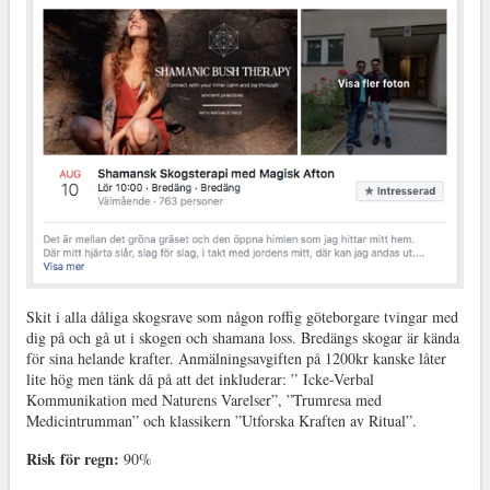
Skit i alla dåliga skogsrave som någon roffig göteborgare tvingar med
dig på och gå ut i skogen och shamana loss. Bredängs skogar är kända
för sina helande krafter. Anmälningsavgiften på 1200kr kanske låter
lite hög men tänk då på att det inkluderar: ” Icke-Verbal
Kommunikation med Naturens Varelser”, ”Trumresa med
Medicintrumman” och klassikern ”Utforska Kraften av Ritual”.
Risk för regn:
90%