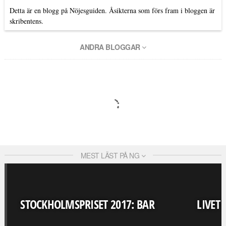
Detta är en blogg på Nöjesguiden. Åsikterna som förs fram i bloggen är
skribentens.
ANDRA BLOGGAR
MEST LÄST PÅ NG
STOCKHOLMSPRISET 2017: BAR
LIVET