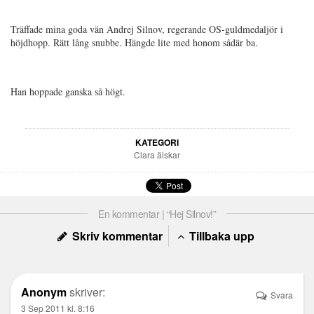
Träffade mina goda vän Andrej Silnov, regerande OS-guldmedaljör i
höjdhopp. Rätt lång snubbe. Hängde lite med honom sådär ba.
Han hoppade ganska så högt.
KATEGORI
Clara älskar
En kommentar | “Hej Silnov!”
Skriv kommentar
Tillbaka upp
Anonym
skriver:
Svara
3 Sep 2011 kl. 8:16