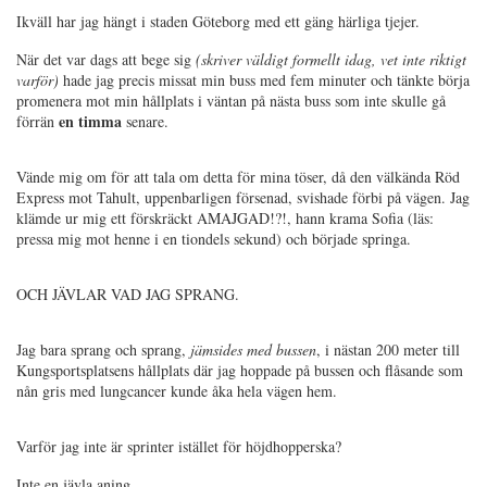
Ikväll har jag hängt i staden Göteborg med ett gäng härliga tjejer.
När det var dags att bege sig
(skriver väldigt formellt idag, vet inte riktigt
varför)
hade jag precis missat min buss med fem minuter och tänkte börja
promenera mot min hållplats i väntan på nästa buss som inte skulle gå
en timma
förrän
senare.
Vände mig om för att tala om detta för mina töser, då den välkända Röd
Express mot Tahult, uppenbarligen försenad, svishade förbi på vägen. Jag
klämde ur mig ett förskräckt AMAJGAD!?!, hann krama Sofia (läs:
pressa mig mot henne i en tiondels sekund) och började springa.
OCH JÄVLAR VAD JAG SPRANG.
Jag bara sprang och sprang,
jämsides med bussen
, i nästan 200 meter till
Kungsportsplatsens hållplats där jag hoppade på bussen och flåsande som
nån gris med lungcancer kunde åka hela vägen hem.
Varför jag inte är sprinter istället för höjdhopperska?
Inte en jävla aning.