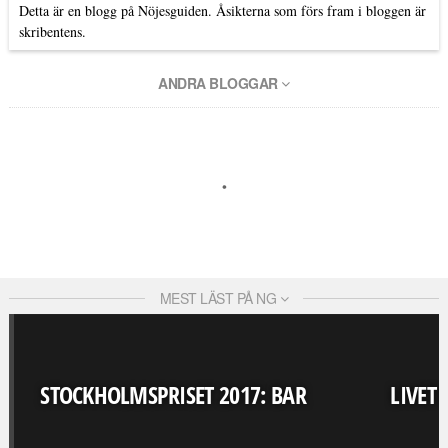
Detta är en blogg på Nöjesguiden. Åsikterna som förs fram i bloggen är
skribentens.
ANDRA BLOGGAR
MEST LÄST PÅ NG
STOCKHOLMSPRISET 2017: BAR
LIVET