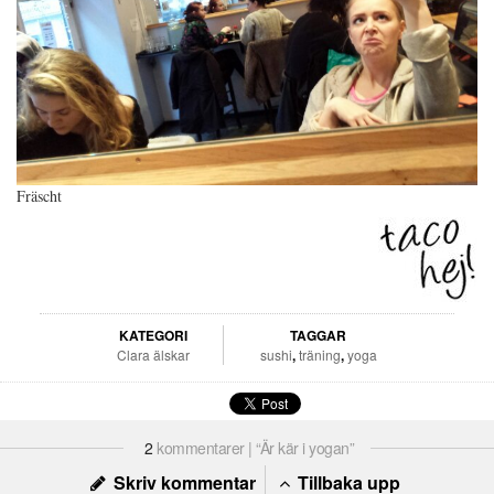
Fräscht
KATEGORI
TAGGAR
Clara älskar
sushi
,
träning
,
yoga
2
kommentarer | “Är kär i yogan”
Skriv kommentar
Tillbaka upp