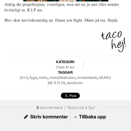
Aldrig åkt propellerplan, visserligen, men det ser ju mer eller mindre
livsfarligt ut. R.I.P me.
Blev akut nervöskissnödig nu. Damn you flight. Måste på toa. Hejdå.
KATEGORI
Clara är sur
TAGGAR
2014
,
flyga
,
mello
,
melodifestivalen
,
örnsköldsvik
,
SKARU
ME Å FLYA
,
stockholm
6
kommentarer | “Skaru me å flya”
Skriv kommentar
Tillbaka upp