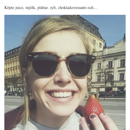
Köpte juice, mjölk, plättar, sylt, chokladcroissants och…