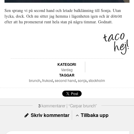
Sen sprang vi på second hand och letade balklänning till Sonja. Utan
lycka, dock. Och nu sitter jag hemma i lägenheten igen och är dötrött
efter att ha promenerat runt hela stan på några timmar. Godnatt.
KATEGORI
Vardag
TAGGAR
brunch
,
frukost
,
second hand
,
sonja
,
stockholm
3
kommentarer | “Carpar brunch”
Skriv kommentar
Tillbaka upp