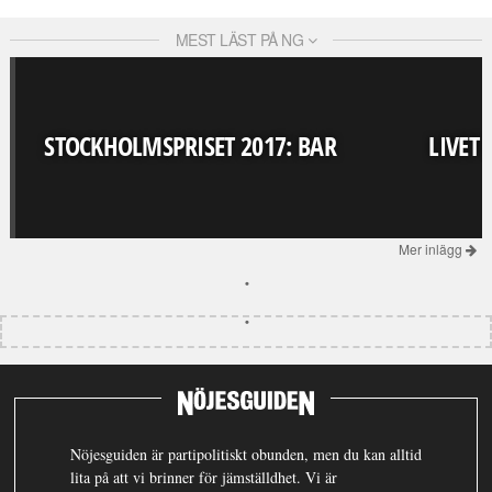
MEST LÄST PÅ NG
STOCKHOLMSPRISET 2017: BAR
LIVET
Mer inlägg
Nöjesguiden är partipolitiskt obunden, men du kan alltid
lita på att vi brinner för jämställdhet. Vi är