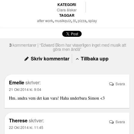
KATEGORI
Clara älskar
TAGGAR
after work
,
musikquiz
,
öl
,
pizza
,
splay
3
kommentarer | “Edward Blom har visserligen inget med musik att
göra men ändå”
Skriv kommentar
Tillbaka upp
Emelie
skriver:
Svara
21 Okt 2014 kl. 9:04
Hm..undra vem det kan vara! Haha underbara Simon <3
Therese
skriver:
Svara
22 Okt 2014 kl. 11:45