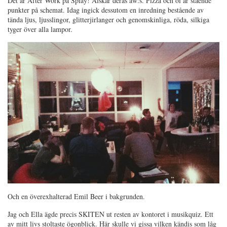
Det är After Work på Splay! Älskar deras aw:s. Pizza och öl är stående
punkter på schemat. Idag ingick dessutom en inredning bestående av
tända ljus, ljusslingor, glitterjirlanger och genomskinliga, röda, silkiga
tyger över alla lampor.
Och en överexhalterad Emil Beer i bakgrunden.
Jag och Ella ägde precis SKITEN ut resten av kontoret i musikquiz. Ett
av mitt livs stoltaste ögonblick. Här skulle vi gissa vilken kändis som låg